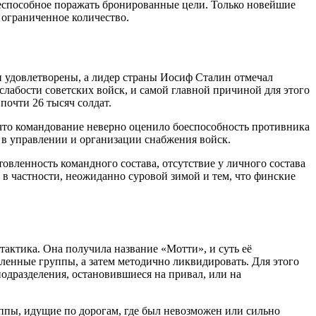
неспособное поражать бронированные цели. Только новейшие
ограниченное количество.
 удовлетворены, а лидер страны Иосиф Сталин отмечал
слабости советских войск, и самой главной причиной для этого
почти 26 тысяч солдат.
 что командование неверно оценило боеспособность противника
ы в управлении и организации снабжения войск.
овленность командного состава, отсутствие у личного состава
в частности, неожиданно суровой зимой и тем, что финские
тактика. Она получила название «Мотти», и суть её
ленные группы, а затем методично ликвидировать. Для этого
одразделения, остановившиеся на привал, или на
уппы, идущие по дорогам, где был невозможен или сильно