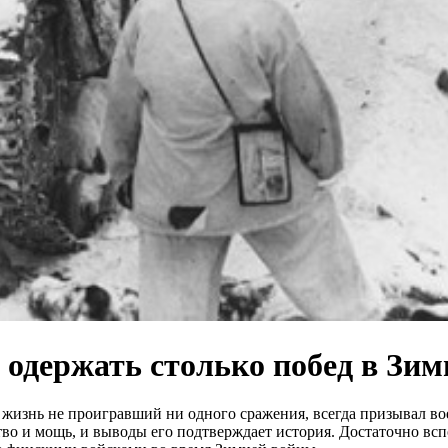
 одержать столько побед в Зи
изнь не проигравший ни одного сражения, всегда призывал воев
ство и мощь, и выводы его подтверждает история. Достаточно вс