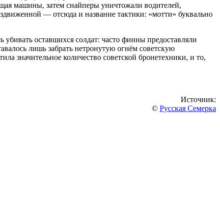
ющая машины, затем снайперы уничтожали водителей,
бездвиженной — отсюда и название тактики: «мотти» буквально
сь убивать оставшихся солдат: часто финны предоставляли
оставалось лишь забрать нетронутую огнём советскую
тила значительное количество советской бронетехники, и то,
Источник:
©
Русская Семерка