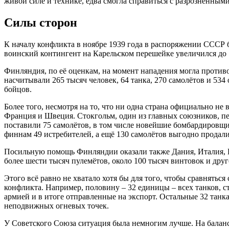
живой силе и технике, едва смогла справиться с разрозненны
Силы сторон
К началу конфликта в ноябре 1939 года в распоряжении СССР бы
воинский контингент на Карельском перешейке увеличился до 
Финляндия, по её оценкам, на момент нападения могла противо
насчитывали 265 тысяч человек, 64 танка, 270 самолётов и 534
бойцов.
Более того, несмотря на то, что ни одна страна официально 
Франция и Швеция. Стокгольм, один из главных союзников, пе
поставили 75 самолётов, в том числе новейшие бомбардировщ
финнам 49 истребителей, а ещё 130 самолётов выгодно продали
Посильную помощь Финляндии оказали также Дания, Италия, Б
более шести тысяч пулемётов, около 100 тысяч винтовок и дру
Этого всё равно не хватало хотя бы для того, чтобы сравнятьс
конфликта. Например, половину – 32 единицы – всех танков,
армией и в итоге отправленные на экспорт. Остальные 32 танк
неподвижных огневых точек.
У Советского Союза ситуация была немногим лучше. На балансе