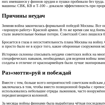
них имевшиеся у финнов орудия и пушки пробивали без труда.
машины: СВК, КВ и Т-100 – доказали эффективность при прор
Причины неудач
Зимняя война закончилась формальной победой Москвы. Все 
«хорошую работу» Красной армии. В то же время сам ход боевы
стали значительные боевые потери. Советский Союз лишился бо
Бросается в глаза и несостоятельность плана Москвы на войну
и просто было не в курсе того, какие оборонные сооружения м
Историки склонны списывать неудачи советских войск на мног
специфических навыков, необходимых для ведения войны зимой
солдаты в отличие от красноармейцев были лучше экипированы
Раз«мотти»руй и побеждай
Вместе с тем, больше всего неприятностей советским войскам д
заключалась в том, чтобы вместо позиционной борьбы с прево
использовались небольшие отряды лыжников, часто вооружённы
передвигающиеся колонной.
За месяцы войны финнами была выработана чёткая последовате