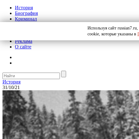
История
Биография
Криминал
СССР
Используя сайт russian7.r
Тайны
cookie, которые указаны в
Рекомендации
Реклама
О сайте
История
31/10/21