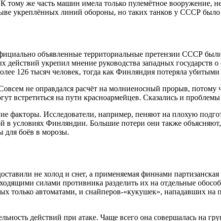
 К тому же часть машин имела только пулемётное вооружение, 
ыве укреплённых линий обороны, но таких танков у СССР было 
официально объявленные территориальные претензии СССР были
х действий укрепил мнение руководства западных государств о 
лее 126 тысяч человек, тогда как Финляндия потеряла убитыми 
. Совсем не оправдался расчёт на молниеносный прорыв, потому
огут встретиться на пути красноармейцев. Сказались и проблем
ие факторы. Исследователи, например, пеняют на плохую подгот
 в условиях Финляндии. Большие потери они также объясняют, 
 для боёв в морозы.
оставили не холод и снег, а применяемая финнами партизанская 
сходящими силами противника разделить их на отдельные обособ
х только автоматами, и снайперов-«кукушек», нападавших на п
льность действий при атаке. Чаще всего она совершалась на гр