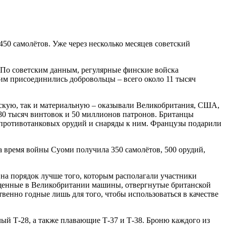
450 самолётов. Уже через несколько месяцев советский
. По советским данным, регулярные финские войска
 ним присоединились добровольцы – всего около 11 тысяч
ческую, так и материальную – оказывали Великобритания, США,
 80 тысяч винтовок и 50 миллионов патронов. Британцы
 противотанковых орудий и снаряды к ним. Французы подарили
время войны Суоми получила 350 самолётов, 500 орудий,
о на порядок лучше того, которым располагали участники
пущенные в Великобритании машины, отвергнутые британской
венно годные лишь для того, чтобы использоваться в качестве
ый Т-28, а также плавающие Т-37 и Т-38. Броню каждого из