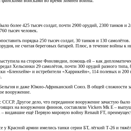
ми финскими войсками во время Зимней войны.
ло более 425 тысяч солдат, почти 2900 орудий, 2300 танков и 2
760 тысяч человек.
поставить порядка 250 тысяч солдат, 30 танков и 130 самолётов
 орудия, не считая береговых батарей. Плюс, в течение войны к
не выступила на стороне Финляндии, помощь ей – как дипломати
редал Хельсинки 29 самолётов, почти 300 орудий разного типа,
ики «Бленхейм» и истребители «Харрикейн», 114 полевых и 200
.
ельгия и даже Южно-Африканский Союз. В общей сложности за 
гое вооружение.
я с СССР. Другое дело, что переданное вооружение зачастую был
 стоящих на вооружении финнов, составляли Vickers Mk E – вы
а – видавшие ещё Первую мировую войну Renault FT, преимущест
 у Красной армии имелись танки серии БТ, лёгкий Т-26 и тяжёл