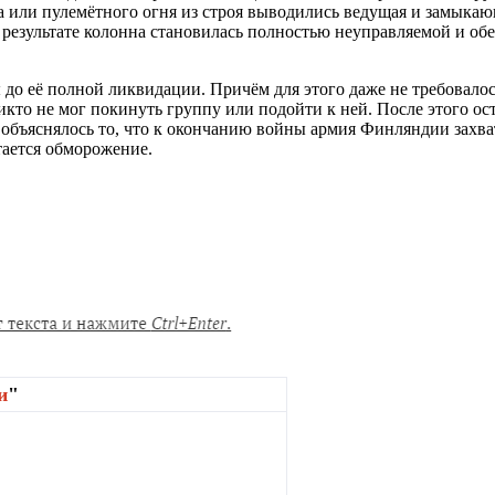
а или пулемётного огня из строя выводились ведущая и замыка
В результате колонна становилась полностью неуправляемой и о
 до её полной ликвидации. Причём для этого даже не требовало
ы никто не мог покинуть группу или подойти к ней. После этого 
и объяснялось то, что к окончанию войны армия Финляндии захва
ается обморожение.
и
"