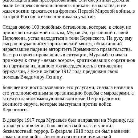
были беспрекословно исполнять приказы начальства, и не
жалея жизни сражаться на фронтах Первой Мировой войны, в
которой Россия все еще принимала участие.
Создав около 100 подобных батальонов, которые, к слову, не
принесли ожидаемой пользы, Муравьёв, грезивший славой
Наполеона, устал находиться в тени Керенского. На руку ему
сыграл неудавшийся корниловский мятеж, обнаживший
нараставшее падение авторитета Временного правительства.
Быстро сориентировавшись в ситуации, Муравьёв сначала
примкнул к стану «левых эсеров», критиковавших соратников
по партии за излишнюю мягкосердечность в отношении
буржуазии, а уже в октябре 1917 года предложил свою
помощь Владимиру Ленину.
Большевики воспользовались его услугами, сначала назначив
его уполномоченным за организацию борьбы с мародёрами, а
затем и главнокомандующим войсками Петроградского
военного округа, которые выступали против войск
Керенского.
В декабре 1917 года Муравьёв был направлен на Украину, где
в ходе установления большевистской власти учинил
безжалостный террор. В феврале 1918 года он был назначен
командиром войск, боровшихся против румынской