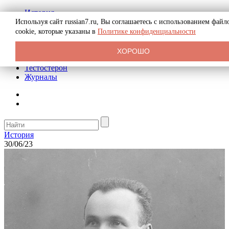
История
Биография
Используя сайт russian7.ru, Вы соглашаетесь с использованием файл
Криминал
cookie, которые указаны в
Политике конфиденциальности
Реклама на сайте
О сайте
ХОРОШО
Рекомендательные статьи
Тестостерон
Журналы
История
30/06/23