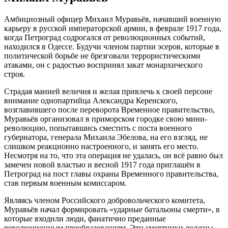
Амбициозный офицер Михаил Муравьёв, начавший военную
карьеру в русской императорской армии, в феврале 1917 года,
когда Петроград содрогался от революционных событий,
находился в Одессе. Будучи членом партии эсеров, которые в
политической борьбе не брезговали террористическими
атаками, он с радостью воспринял закат монархического
строя.
Страдая манией величия и желая привлечь к своей персоне
внимание однопартийца Александра Керенского,
возглавившего после переворота Временное правительство,
Муравьёв организовал в приморском городке свою мини-
революцию, попытавшись сместить с поста военного
губернатора, генерала Михаила Эбелова, на его взгляд, не
слишком реакционно настроенного, и занять его место.
Несмотря на то, что эта операция не удалась, он всё равно был
замечен новой властью и весной 1917 года приглашён в
Петроград на пост главы охраны Временного правительства,
став первым военным комиссаром.
Являясь членом Российского добровольческого комитета,
Муравьёв начал формировать «ударные батальоны смерти», в
которые входили люди, фанатично преданные
революционным преобразованиям. Эти смертники должны