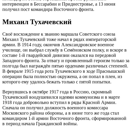
интервенции в Бессарабии и Приднестровье, а 13 июня
получил пост командира Восточного фронта.
Михаил Тухачевский
Своё восхождение к званию маршала Советского союза
Михаил Тухачевский тоже начал в рядах императорской
армии. В 1914 году, окончив Александровское военное
училище, он выбрал службу в Семёновском полку, и вскоре в
составе 1-й гвардейской дивизии оказался на передовой
Западного фронта. За отвагу и проявленный героизм только за
полгода был награждён пятью орденами различных степеней.
В феврале 1915 года рота Тухачевского в ходе Праснышской
операции была полностью окружена, а он попал в плен, из
которого ему удалось бежать только с пятой попытки.
Вернувшись в октябре 1917 года в Россию, скромный
Тухачевский воодушевился идеями коммунизма и в марте
1918 года добровольно вступил в ряды Красной Армии.
Сначала он получил должность военного комиссара
Московского района обороны, а в июне того же года стал
командиром 1-й армии Восточного фронта, сформированной
в период начала Гражданской войны.