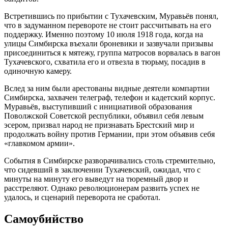
Встретившись по прибытии с Тухачевским, Муравьёв понял,
что в задуманном перевороте не стоит рассчитывать на его
поддержку. Именно поэтому 10 июля 1918 года, когда на
улицы Симбирска въехали броневики и зазвучали призывы
присоединиться к мятежу, группа матросов ворвалась в вагон
Тухачевского, схватила его и отвезла в тюрьму, посадив в
одиночную камеру.
Вслед за ним были арестованы видные деятели компартии
Симбирска, захвачен телеграф, телефон и кадетский корпус.
Муравьёв, выступивший с инициативой образования
Поволжской Советской республики, объявил себя левым
эсером, призвал народ не признавать Брестский мир и
продолжать войну против Германии, при этом объявив себя
«главкомом армии».
События в Симбирске разворачивались столь стремительно,
что сидевший в заключении Тухачевский, ожидал, что с
минуты на минуту его выведут на тюремный двор и
расстреляют. Однако революционерам развить успех не
удалось, и сценарий переворота не сработал.
Самоубийство