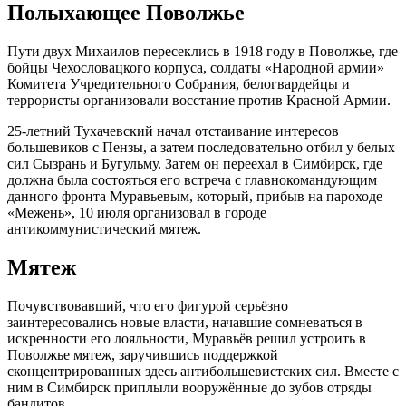
Полыхающее Поволжье
Пути двух Михаилов пересеклись в 1918 году в Поволжье, где
бойцы Чехословацкого корпуса, солдаты «Народной армии»
Комитета Учредительного Собрания, белогвардейцы и
террористы организовали восстание против Красной Армии.
25-летний Тухачевский начал отстаивание интересов
большевиков с Пензы, а затем последовательно отбил у белых
сил Сызрань и Бугульму. Затем он переехал в Симбирск, где
должна была состояться его встреча с главнокомандующим
данного фронта Муравьевым, который, прибыв на пароходе
«Межень», 10 июля организовал в городе
антикоммунистический мятеж.
Мятеж
Почувствовавший, что его фигурой серьёзно
заинтересовались новые власти, начавшие сомневаться в
искренности его лояльности, Муравьёв решил устроить в
Поволжье мятеж, заручившись поддержкой
сконцентрированных здесь антибольшевистских сил. Вместе с
ним в Симбирск приплыли вооружённые до зубов отряды
бандитов.