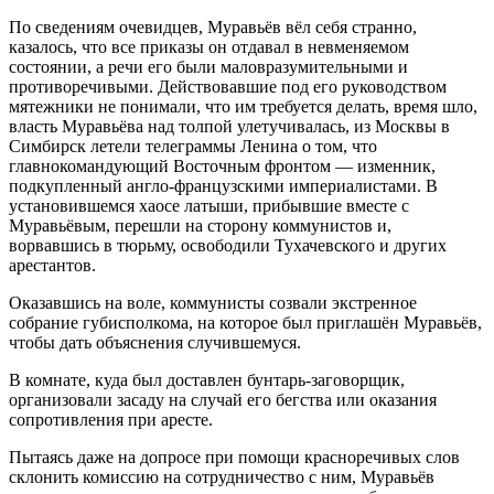
По сведениям очевидцев, Муравьёв вёл себя странно,
казалось, что все приказы он отдавал в невменяемом
состоянии, а речи его были маловразумительными и
противоречивыми. Действовавшие под его руководством
мятежники не понимали, что им требуется делать, время шло,
власть Муравьёва над толпой улетучивалась, из Москвы в
Симбирск летели телеграммы Ленина о том, что
главнокомандующий Восточным фронтом — изменник,
подкупленный англо-французскими империалистами. В
установившемся хаосе латыши, прибывшие вместе с
Муравьёвым, перешли на сторону коммунистов и,
ворвавшись в тюрьму, освободили Тухачевского и других
арестантов.
Оказавшись на воле, коммунисты созвали экстренное
собрание губисполкома, на которое был приглашён Муравьёв,
чтобы дать объяснения случившемуся.
В комнате, куда был доставлен бунтарь-заговорщик,
организовали засаду на случай его бегства или оказания
сопротивления при аресте.
Пытаясь даже на допросе при помощи красноречивых слов
склонить комиссию на сотрудничество с ним, Муравьёв