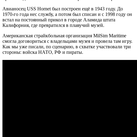
Авианосец USS Hornet был построен ещё в 1943 году. До
1970-го года нес службу, а потом был списан и с 1998 году он
встал на постоянный прикол в городе Аламида штата
Калифорния, где превратился в плавучий музей.
Американская страйкбольная организация MilSim Maritime
смогла договориться с владельцами музея и провела там игру.
Как мы уже писали, по сценарию, в схватке участвовали три
стороны: войска НАТО, РФ и пираты.