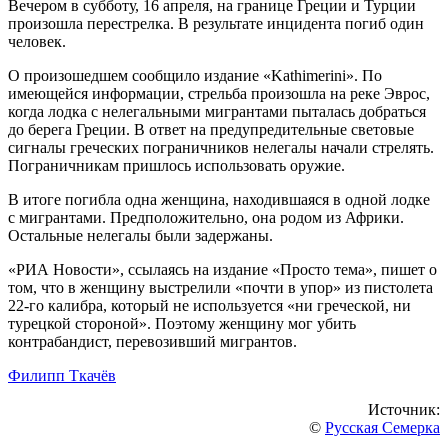
Вечером в субботу, 16 апреля, на границе Греции и Турции
произошла перестрелка. В результате инцидента погиб один
человек.
О произошедшем сообщило издание «Kathimerini». По
имеющейся информации, стрельба произошла на реке Эврос,
когда лодка с нелегальными мигрантами пыталась добраться
до берега Греции. В ответ на предупредительные световые
сигналы греческих пограничников нелегалы начали стрелять.
Пограничникам пришлось использовать оружие.
В итоге погибла одна женщина, находившаяся в одной лодке
с мигрантами. Предположительно, она родом из Африки.
Остальные нелегалы были задержаны.
«РИА Новости», ссылаясь на издание «Просто тема», пишет о
том, что в женщину выстрелили «почти в упор» из пистолета
22-го калибра, который не используется «ни греческой, ни
турецкой стороной». Поэтому женщину мог убить
контрабандист, перевозивший мигрантов.
Филипп Ткачёв
Источник:
©
Русская Семерка