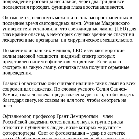
повреждение роговицы несильное, через два-три дня все
последствия проходят, функция глаза восстанавливается.
Оказывается, ослепнуть можно и от так распространенных в
последнее время светодиодных ламп. Ученые Мадридского
университета установили, что светодиодные лампы (LED) для
глаз крайне опасны, в некоторых случаях зрение не спасут ни
лекарственные препараты, ни хирургическое вмешательство.
По мнению испанских медиков, LED излучают короткие
волны высокой мощности, видимый спектр которых
представлен синим и фиолетовым цветами. Если долго
смотреть на такую лампу, сетчатка глаза получит серьезные
повреждения.
Главной опасностью они считают наличие таких ламп во всех
современных гаджетах. По словам ученого Селия Санчез-
Рамоса, глаза человека предназначены для того, чтобы видеть
благодаря свету, но совсем не для того, чтобы смотреть на
него.
Офтальмолог, профессор Грант Дeмиpчoглян – член
Российской академии естественных наук к группе риска
относит и публичных людей, возле которых «крутятся»
фоторепортеры. Свет от фотовспышки – удар по сетчатке
глаза. Особенно вреден он во время вечерней съемки, когда