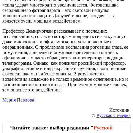
«сила удара» многократно увеличивается. Фотовспышка
сегодняшнего фотоаппарата – это световой импульс
мощностью от двадцати Джоулей и выше, что для глаза
является очень мощным воздействием.
Профессор Дeмиpчoглян рассказывает о последних
исследованиях, согласно которым повредить сетчатку могут
даже микроскопы и офтальмоскопы, установленные в
операционных. С проблемами воспаления роговицы глаза, ее
помутнения, а нередко и опухолью зрительного органа к
офтальмологам часто обращаются кинооператоры, ведущие
телепрограмм. Однако, как поясняет российский профессор,
ультрафиолетовое и инфракрасное излучения, свойственные
фотовспышкам, наиболее опасны. В результате их
воздействия возможно не только временное ослепление, но и
возникновение патологии глаз. Причем чем моложе человек,
тем опаснее это воздействие.
Мария Павлова
Источник:
©
Русская Семерка
Читайте также: выбор редакции "
Русской