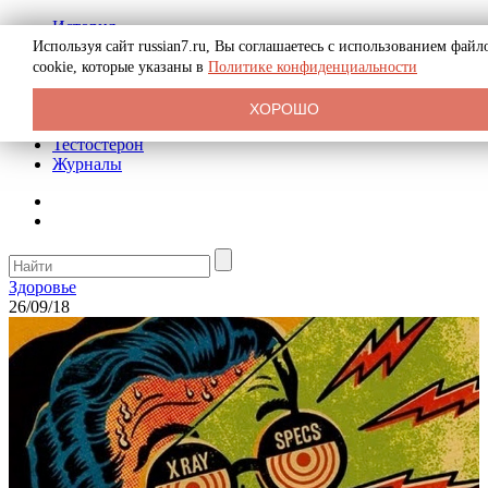
История
Биография
Используя сайт russian7.ru, Вы соглашаетесь с использованием файл
Криминал
cookie, которые указаны в
Политике конфиденциальности
Реклама на сайте
О сайте
ХОРОШО
Рекомендательные статьи
Тестостерон
Журналы
Здоровье
26/09/18