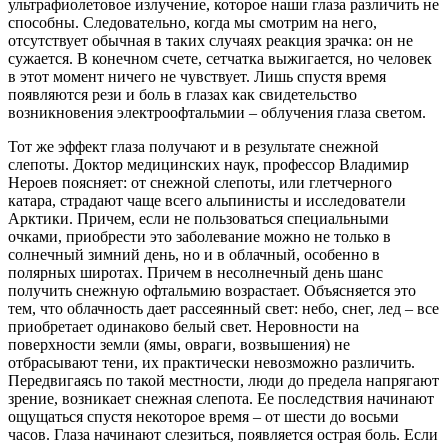
ультрафиолетовое излучение, которое наши глаза различить не
способны. Следовательно, когда мы смотрим на него,
отсутствует обычная в таких случаях реакция зрачка: он не
сужается. В конечном счете, сетчатка выжигается, но человек
в этот момент ничего не чувствует. Лишь спустя время
появляются рези и боль в глазах как свидетельство
возникновения электроофтальмии – облучения глаза светом.
Тот же эффект глаза получают и в результате снежной
слепоты. Доктор медицинских наук, профессор Владимир
Нероев поясняет: от снежной слепоты, или глетчерного
катара, страдают чаще всего альпинисты и исследователи
Арктики. Причем, если не пользоваться специальными
очками, приобрести это заболевание можно не только в
солнечный зимний день, но и в облачный, особенно в
полярных широтах. Причем в несолнечный день шанс
получить снежную офтальмию возрастает. Объясняется это
тем, что облачность дает рассеянный свет: небо, снег, лед – все
приобретает одинаково белый свет. Неровности на
поверхности земли (ямы, овраги, возвышения) не
отбрасывают тени, их практически невозможно различить.
Передвигаясь по такой местности, люди до предела напрягают
зрение, возникает снежная слепота. Ее последствия начинают
ощущаться спустя некоторое время – от шести до восьми
часов. Глаза начинают слезиться, появляется острая боль. Если