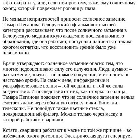
к фотокератиту, или, если по-простому, тяжелому солнечному
ожогу, который повреждает роговицу глаза.
Не меньше неприятностей приносит солнечное затмение.
Тамара Пеганова, белорусский офтальмолог высшей
категории рассказывает, что после солнечного затмения в
Белорусскую медицинскую академию последипломного
образования, где она работает, поступали пациенты с таким
ожогом сетчатки, что восстановить зрение было уже
невозможно.
Врачи утверждают: солнечное затмение опасно тем, что
многие недооценивают силу его излучения. Люди думают –
раз затмение, значит – не прямое излучение, и источник не
настолько яркий. На самом деле, инфракрасные и
ультрафиолетовые волны – той же длины и той же силы
воздействия. И последствия от них, как от яркого солнца.
Тамара Пеганова поясняет, что на солнечное затмение нельзя
смотреть даже через обычную оптику: очки, бинокли,
телескопы. Не подойдут также цветные стекла,
поляризационный фильтр. Можно только через маску, в
которой работают сварщики.
Кстати, сварщики работают в маске по той же причине – во
избежание ожога роговицы. Электрическая дуга генерирует