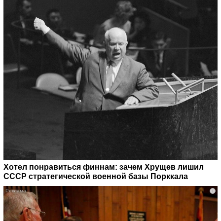
Хотел понравиться финнам: зачем Хрущев лишил
СССР стратегической военной базы Порккала
i