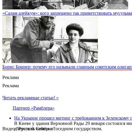
«Салам алейкум»: кого запрещено так приветствовать мусульм
Борис Бринер: почему его называли главным советским олигар
Реклама
Реклама
Читать рекламные статьи! »
Партнер «Рамблера»
На Украине прошел митинг с требованием к Зеленскому 
В Киеве у здания Верховной Рады 29 января состоялся м
Видео "Русской Семёрки"
допустить войны с соседним государством.