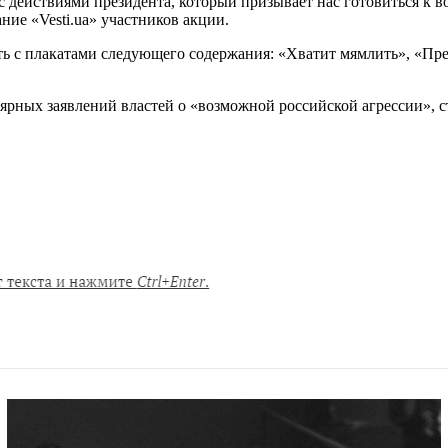
с действиями президента, который призывает нас готовиться к в
ие «Vesti.ua» участников акции.
 с плакатами следующего содержания: «Хватит мямлить», «Прек
ярных заявлений властей о «возможной российской агрессии», с