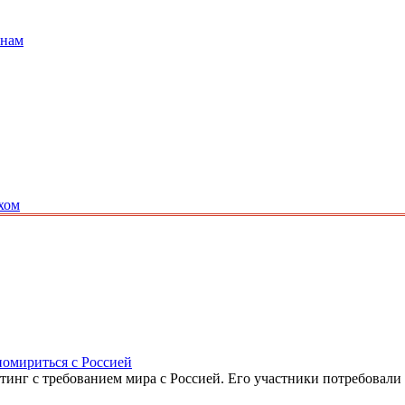
анам
хом
помириться с Россией
итинг с требованием мира с Россией. Его участники потребовали