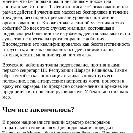
мнение, что беспорядки были не слишком похожи на
спонтанные. Историк Л. Левитин писал: «Согласованность и
размах действий участников массовых беспорядков в течение
трех дней, бесспорно, превышали уровень спонтанной
организованности. Кто же стоял за спиной участников этих
событий? Во всех этих случаях милиция, состоявшая в
подавляющем большинстве из узбеков, действовала вяло и, по
существу, не пресекала противоправные действия.
Впоследствии это квалифицировалось как безответственность
и трусость, а не как солидарность с действиями толпы,
которая, кстати, милиционеров не трогала».
Возможно, действия толпы подогревались противниками
первого секретаря ЦК Республики Шарафа Рашидова. Таким
образом узбекская оппозиция пыталась пошатнуть его
положение, ведь антирусские настроения могли привести к
краху его карьеры. Но прекрасно осведомленный Брежнев не
предпринял в отношении руководителя Узбекистана никаких
мер.
Чем все закончилось?
В прессе националистический характер беспорядков
старательно замалчивался. Для поддержания порядка в
Ташкент из Москвы был прислан спецбатальон. Произошла