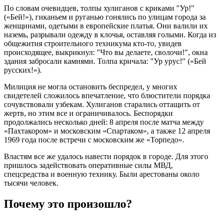
По словам очевидцев, толпы хулиганов с криками "Ур!"
(«Бей!»), гиканьем и руганью гонялись по улицам города за
женщинами, одетыми в европейские платья. Они валили их
наземь, разрывали одежду в клочья, оставляя голыми. Когда из
общежития строительного техникума кто-то, увидев
происходящее, выкрикнул: "Что вы делаете, сволочи!", окна
здания забросали камнями. Толпа кричала: "Ур урус!" («Бей
русских!»).
Милиция не могла остановить беспредел, у многих
свидетелей сложилось впечатление, что блюстители порядка
сочувствовали узбекам. Хулиганов старались оттащить от
жертв, но этим все и ограничивалось. Беспорядки
продолжались несколько дней: 8 апреля после матча между
«Пахтакором» и московским «Спартаком», а также 12 апреля
1969 года после встречи с московским же «Торпедо».
Властям все же удалось навести порядок в городе. Для этого
пришлось задействовать оперативные силы МВД,
спецсредства и военную технику. Были арестованы около
тысячи человек.
Почему это произошло?