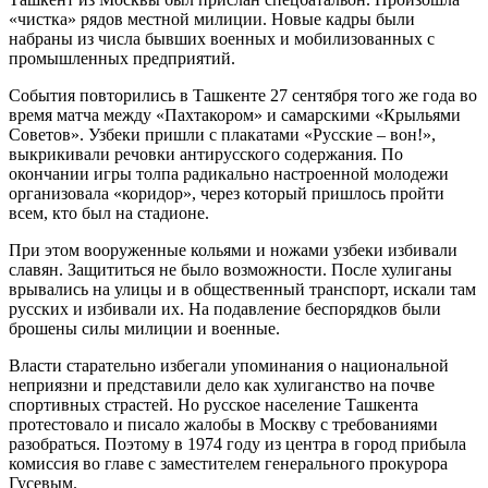
«чистка» рядов местной милиции. Новые кадры были
набраны из числа бывших военных и мобилизованных с
промышленных предприятий.
События повторились в Ташкенте 27 сентября того же года во
время матча между «Пахтакором» и самарскими «Крыльями
Советов». Узбеки пришли с плакатами «Русские – вон!»,
выкрикивали речовки антирусского содержания. По
окончании игры толпа радикально настроенной молодежи
организовала «коридор», через который пришлось пройти
всем, кто был на стадионе.
При этом вооруженные кольями и ножами узбеки избивали
славян. Защититься не было возможности. После хулиганы
врывались на улицы и в общественный транспорт, искали там
русских и избивали их. На подавление беспорядков были
брошены силы милиции и военные.
Власти старательно избегали упоминания о национальной
неприязни и представили дело как хулиганство на почве
спортивных страстей. Но русское население Ташкента
протестовало и писало жалобы в Москву с требованиями
разобраться. Поэтому в 1974 году из центра в город прибыла
комиссия во главе с заместителем генерального прокурора
Гусевым.