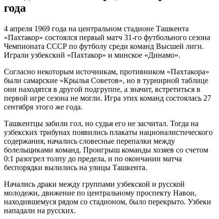
года
4 апреля 1969 года на центральном стадионе Ташкента
«Пахтакор» состоялся первый матч 31-го футбольного сезона
Чемпионата СССР по футболу среди команд Высшей лиги.
Играли узбекский «Пахтакор» и минское «Динамо».
Согласно некоторым источникам, противником «Пахтакора»
были самарские «Крылья Советов», но в турнирной таблице
они находятся в другой подгруппе, а значит, встретиться в
первой игре сезона не могли. Игра этих команд состоялась 27
сентября этого же года.
Ташкентцы забили гол, но судья его не засчитал. Тогда на
узбекских трибунах появились плакаты националистического
содержания, начались словесные перепалки между
болельщиками команд. Проигрыш команды хозяев со счетом
0:1 разогрел толпу до предела, и по окончании матча
беспорядки вылились на улицы Ташкента.
Начались драки между группами узбекской и русской
молодежи, движение по центральному проспекту Навои,
находившемуся рядом со стадионом, было перекрыто. Узбеки
нападали на русских.