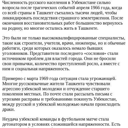
Численность русского населения в Узбекистане сильно
возросла после трагических событий апреля 1966 года, когда
со всей страны в Ташкент съехались тысячи людей, чтобы
ликвидировать последствия страшного землетрясения. После
окончания восстановительных работ большинство вернулось
на родину, но многие остались жить в Ташкенте.
Это были не только высококвалифицированные специалисты,
такие как строители, учителя, врачи, инженеры, но и обычные
работяги, среди которых оказалось немало бывших
уголовников. Представители последнего «сословия» стали
источником проблем для властей города. Они не бросили
свои привычки, количество преступлений росло, а вместе с
ним и социальная напряженность.
Примерно с марта 1969 года ситуация стала угрожающей.
Многие русскоязычные жители Ташкента чувствовали
агрессию узбекской молодежи и отчуждение старшего
поколения местных. По почте стали рассылать письма с
угрозами расправы и требованиями покинуть Узбекистан,
между русской и узбекской молодежью начали происходить
драки.
Неудача узбекской команды в футбольном матче стала
детонатором в условиях сложившейся напряженности. Есть