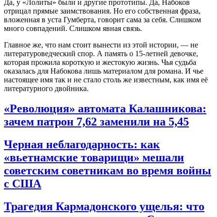
Да, у «Лолиты» были и другие прототипы. Да, Набоков
отрицал прямые заимствования
. Но его собственная фраза,
вложенная в уста Гумберта, говорит сама за себя. Слишком
много совпадений. Слишком явная связь.
Главное же, что нам стоит вынести из этой истории, — не
литературоведческий спор. А память о 15-летней девочке,
которая прожила короткую и жестокую жизнь. Чья судьба
оказалась для Набокова лишь материалом для романа. И чье
настоящее имя так и не стало столь же известным, как имя её
литературного двойника.
«Революция» автомата Калашникова:
зачем патрон 7,62 заменили на 5,45
Черная неблагодарность: как
«вьетнамские товарищи» мешали
советским советникам во время войны
с США
Трагедия Кармадонского ущелья: что