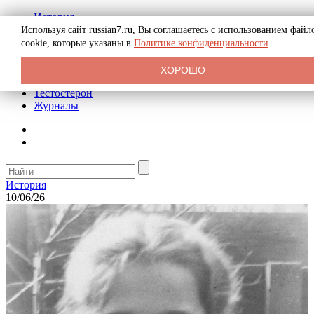
История
Биография
Используя сайт russian7.ru, Вы соглашаетесь с использованием файл
Криминал
cookie, которые указаны в
Политике конфиденциальности
Реклама на сайте
О сайте
ХОРОШО
Рекомендательные статьи
Тестостерон
Журналы
История
10/06/26