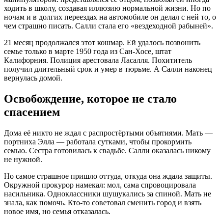
ходить в школу
, создавая иллюзию нормальной жизни. Но по
ночам и в долгих переездах на автомобиле он делал с ней то, о
чем страшно писать. Салли стала его «вездеходной рабыней»
.
21 месяц продолжался этот кошмар. Ей удалось позвонить
семье только в марте 1950 года из Сан-Хосе, штат
Калифорния
. Полиция арестовала Ласалля. Похититель
получил длительный срок и умер в тюрьме
. А Салли наконец
вернулась домой.
Освобождение, которое не стало
спасением
Дома её никто не ждал с распростёртыми объятиями. Мать —
портниха Элла — работала сутками, чтобы прокормить
семью. Сестра готовилась к свадьбе. Салли оказалась никому
не нужной
.
Но самое страшное пришло оттуда, откуда она ждала защиты.
Окружной прокурор намекал: мол, сама спровоцировала
насильника
. Одноклассники шушукались за спиной. Мать не
знала, как помочь. Кто-то советовал сменить город и взять
новое имя
, но семья отказалась.