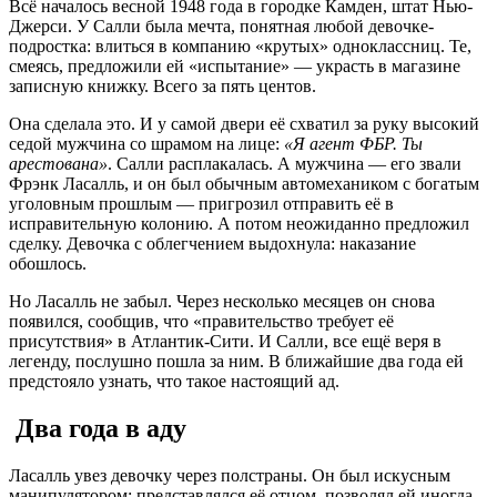
Всё началось весной 1948 года в городке Камден, штат Нью-
Джерси
. У Салли была мечта, понятная любой девочке-
подростка: влиться в компанию «крутых» одноклассниц. Те,
смеясь, предложили ей «испытание» — украсть в магазине
записную книжку. Всего за пять центов.
Она сделала это. И у самой двери её схватил за руку высокий
седой мужчина со шрамом на лице:
«Я агент ФБР. Ты
арестована»
. Салли расплакалась. А мужчина — его звали
Фрэнк Ласалль, и он был обычным автомехаником с богатым
уголовным прошлым
— пригрозил отправить её в
исправительную колонию. А потом неожиданно предложил
сделку. Девочка с облегчением выдохнула: наказание
обошлось.
Но Ласалль не забыл. Через несколько месяцев он снова
появился, сообщив, что «правительство требует её
присутствия» в Атлантик-Сити
. И Салли, все ещё веря в
легенду, послушно пошла за ним. В ближайшие два года ей
предстояло узнать, что такое настоящий ад.
Два года в аду
Ласалль увез девочку через полстраны. Он был искусным
манипулятором: представлялся её отцом, позволял ей иногда