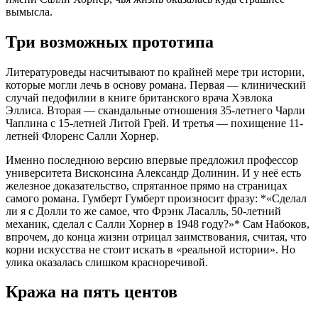
вымысла.
Три возможных прототипа
Литературоведы насчитывают по крайней мере три истории,
которые могли лечь в основу романа
. Первая — клинический
случай педофилии в книге британского врача Хэвлока
Эллиса. Вторая — скандальные отношения 35-летнего Чарли
Чаплина с 15-летней Литой Грей. И третья — похищение 11-
летней Флоренс Салли Хорнер.
Именно последнюю версию впервые предложил профессор
университета Висконсина Александр Долинин. И у неё есть
железное доказательство, спрятанное прямо на страницах
самого романа. Гумберт Гумберт произносит фразу:
*
«Сделал
ли я с Долли то же самое, что Фрэнк Ласалль, 50-летний
механик, сделал с Салли Хорнер в 1948 году?»
*
Сам Набоков,
впрочем, до конца жизни отрицал заимствования, считая, что
корни искусства не стоит искать в «реальной истории»
. Но
улика оказалась слишком красноречивой.
Кража на пять центов