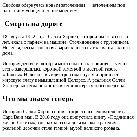
Свобода обернулась новым заточением — заточением под
названием «общественное мнение».
Смерть на дороге
18 августа 1952 года. Салли Хорнер, которой было всего 15
лет, ехала с парнем на машине. Столкновение с грузовиком
.
Нелепая, бессмысленная авария в нескольких кварталах от её
дома.
История девочки, которая могла бы стать героиней, вместо
этого завершилась короткой заметкой в местной газете.
«Лолита» Набокова выйдет три года спустя и принесёт
мировую славу вымышленной Долорес. А реальная Салли
Хорнер навсегда останется в тени литературного шедевра.
Что мы знаем теперь
Историю Салли Хорнер вновь открыла исследовательница
Сара Вайнман. В 2018 году она выпустила книгу «Подлинная
жизнь Лолиты», где раз за разом доказывала: трагедия
реальной девочки стала темной музой великого романа
.