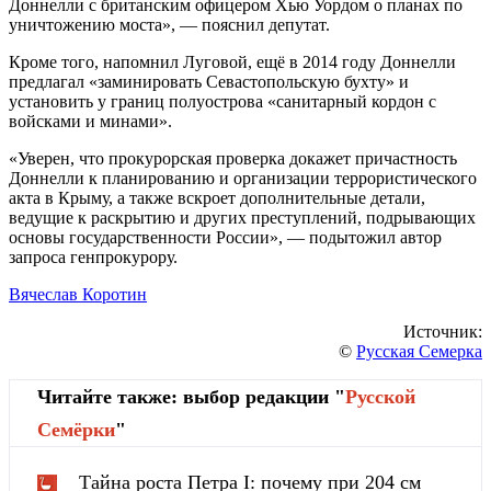
Доннелли с британским офицером Хью Уордом о планах по
уничтожению моста», — пояснил депутат.
Кроме того, напомнил Луговой, ещё в 2014 году Доннелли
предлагал «заминировать Севастопольскую бухту» и
установить у границ полуострова «санитарный кордон с
войсками и минами».
«Уверен, что прокурорская проверка докажет причастность
Доннелли к планированию и организации террористического
акта в Крыму, а также вскроет дополнительные детали,
ведущие к раскрытию и других преступлений, подрывающих
основы государственности России», — подытожил автор
запроса генпрокурору.
Вячеслав Коротин
Источник:
©
Русская Семерка
Читайте также: выбор редакции "
Русской
Cемёрки
"
Тайна роста Петра I: почему при 204 см