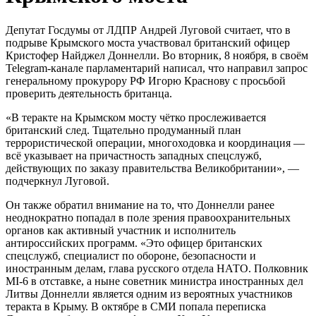
Депутат Госдумы от ЛДПР Андрей Луговой считает, что в
подрыве Крымского моста участвовал британский офицер
Кристофер Найджел Доннелли. Во вторник, 8 ноября, в своём
Telegram-канале парламентарий написал, что направил запрос
генеральному прокурору РФ Игорю Краснову с просьбой
проверить деятельность британца.
«В теракте на Крымском мосту чëтко прослеживается
британский след. Тщательно продуманный план
террористической операции, многоходовка и координация —
всё указывает на причастность западных спецслужб,
действующих по заказу правительства Великобритании», —
подчеркнул Луговой.
Он также обратил внимание на то, что Доннелли ранее
неоднократно попадал в поле зрения правоохранительных
органов как активный участник и исполнитель
антироссийских программ. «Это офицер британских
спецслужб, специалист по обороне, безопасности и
иностранным делам, глава русского отдела НАТО. Полковник
MI-6 в отставке, а ныне советник министра иностранных дел
Литвы Доннелли является одним из вероятных участников
теракта в Крыму. В октябре в СМИ попала переписка