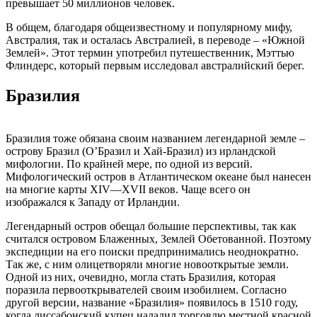
превышает 50 миллионов человек.
В общем, благодаря общеизвестному и популярному мифу,
Австралия, так и осталась Австралией, в переводе – «Южной
Землей». Этот термин употребил путешественник, Мэттью
Флиндерс, который первым исследовал австралийский берег.
Бразилия
Бразилия тоже обязана своим названием легендарной земле –
острову Бразил (О’Бразил и Хай-Бразил) из ирландской
мифологии. По крайней мере, по одной из версий.
Мифологический остров в Атлантическом океане был нанесен
на многие карты XIV—XVII веков. Чаще всего он
изображался к Западу от Ирландии.
Легендарный остров обещал большие перспективы, так как
считался островом Блаженных, Землей Обетованной. Поэтому
экспедиции на его поиски предпринимались неоднократно.
Так же, с ним олицетворяли многие новооткрытые земли.
Одной из них, очевидно, могла стать Бразилия, которая
поразила первооткрывателей своим изобилием. Согласно
другой версии, название «Бразилия» появилось в 1510 году,
когда лиссабонский купец наладил торговлю местной красной