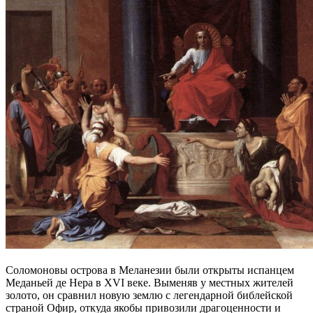
Соломоновы острова в Меланезии были открыты испанцем
Меданьей де Нера в XVI веке. Выменяв у местных жителей
золото, он сравнил новую землю с легендарной библейской
страной Офир, откуда якобы привозили драгоценности и