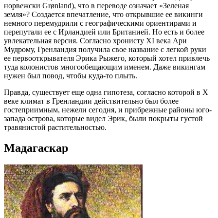
норвежски Grønland), что в переводе означает «Зеленая
земля»? Создается впечатление, что открывшие ее викинги
немного перемудрили с географическими ориентирами и
перепутали ее с Ирландией или Британией. Но есть и более
увлекательная версия. Согласно хронисту XI века Ари
Мудрому, Гренландия получила свое название с легкой руки
ее первооткрывателя Эрика Рыжего, который хотел привлечь
туда колонистов многообещающим именем. Даже викингам
нужен был повод, чтобы куда-то плыть.
Правда, существует еще одна гипотеза, согласно которой в X
веке климат в Гренландии действительно был более
гостеприимным, нежели сегодня, и прибрежные районы юго-
запада острова, которые видел Эрик, были покрыты густой
травянистой растительностью.
Мадагаскар