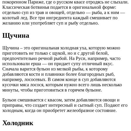
покоренном Париже, где о русском квасе отродясь не слыхали.
Классическая ботвинья подается в оригинальной форме:
отдельно суп из трав и овощей, отдельно — рыба, а к ним —
колотый лед. Все три ингредиента каждый смешивает по
желанию или употребляет суп и рыбу отдельно.
Щучина
Щучина – это оригинальная холодная уха, которую можно
приготовить не только с щукой, но и с другой белой,
предпочтительно речной рыбой. На Руси, например, часто
использовали ерша — он придает супу отличный вкус.
Сначала варится бульон из мелкой рыбы, к которому
добавляются кости и плавники более благородных рыб,
например, лососевых. В самом конце в суп добавляются
кусочки мяса лосося, которым нужно всего лишь несколько
минуты, чтобы приготовиться в горячем бульоне.
Бульон смешивается с квасом, затем добавляются овощи и
приправы, что создает интересный и сытный суп. Подают его
холодным, когда он приобретет желеобразное состояние.
Холодник