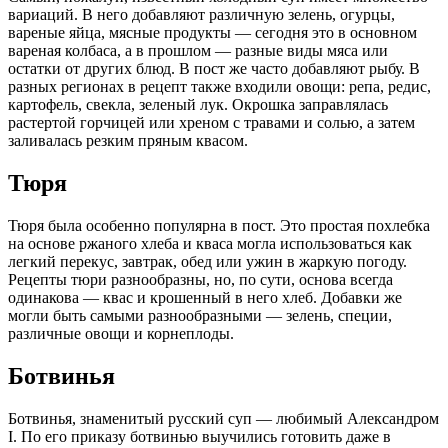
вариаций. В него добавляют различную зелень, огурцы,
вареные яйца, мясные продукты — сегодня это в основном
вареная колбаса, а в прошлом — разные виды мяса или
остатки от других блюд. В пост же часто добавляют рыбу. В
разных регионах в рецепт также входили овощи: репа, редис,
картофель, свекла, зеленый лук. Окрошка заправлялась
растертой горчицей или хреном с травами и солью, а затем
заливалась резким пряным квасом.
Тюря
Тюря была особенно популярна в пост. Это простая похлебка
на основе ржаного хлеба и кваса могла использоваться как
легкий перекус, завтрак, обед или ужин в жаркую погоду.
Рецепты тюри разнообразны, но, по сути, основа всегда
одинакова — квас и крошенный в него хлеб. Добавки же
могли быть самыми разнообразными — зелень, специи,
различные овощи и корнеплоды.
Ботвинья
Ботвинья, знаменитый русский суп — любимый Александром
I. По его приказу ботвинью выучились готовить даже в