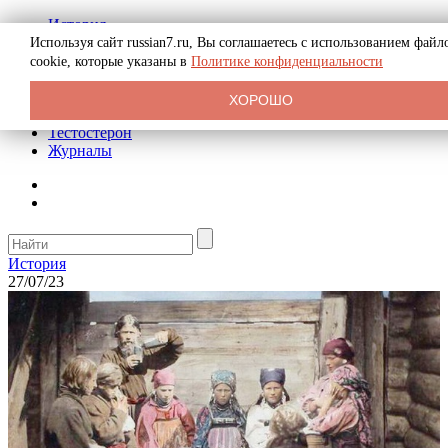
История
Биография
Используя сайт russian7.ru, Вы соглашаетесь с использованием файл
Криминал
cookie, которые указаны в
Политике конфиденциальности
Реклама на сайте
О сайте
ХОРОШО
Рекомендательные статьи
Тестостерон
Журналы
История
27/07/23