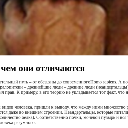
 чем они отличаются
ительный путь – от обезьяны до современного
H
omo sapiens. А п
ралопитеки – древнейшие люди – древние люди (неандертальцы)
л прав. К примеру, в его теорию не укладывается тот факт, что
 видов человека, пришли к выводу, что между ними множество ра
ются даже во внешнем строении. Неандертальцы, которые питал
количество белка). Соответственно почки, мочевой пузырь и вся 
еловека разумного.