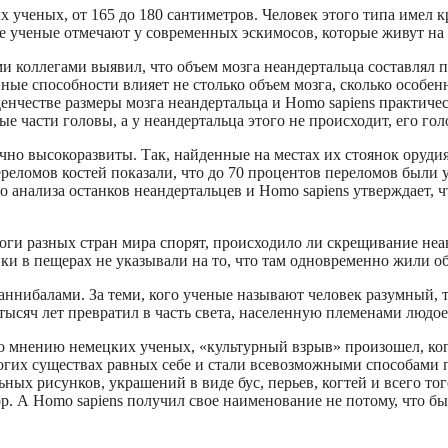
ых ученых, от 165 до 180 сантиметров. Человек этого типа имел
ие ученые отмечают у современных эскимосов, которые живут на 
 коллегами выявил, что объем мозга неандертальца составлял пр
ные способности влияет не столько объем мозга, сколько особен
нчестве размеры мозга неандертальца и Нomo sapiens практичес
е части головы, а у неандертальца этого не происходит, его го
чно высокоразвиты. Так, найденные на местах их стоянок орудия
ереломов костей показали, что до 70 процентов переломов были 
анализа останков неандертальцев и Нomo sapiens утверждает, чт
оги разных стран мира спорят, происходило ли скрещивание неа
ки в пещерах не указывали на то, что там одновременно жили об
нибалами. За теми, кого ученые называют человек разумный, та
тысяч лет превратил в часть света, населенную племенами людое
по мнению немецких ученых, «культурный взрыв» произошел, ког
ногих существах равных себе и стали всевозможными способами п
ьных рисунков, украшений в виде бус, перьев, когтей и всего то
р. А Нomo sapiens получил свое наименование не потому, что бы