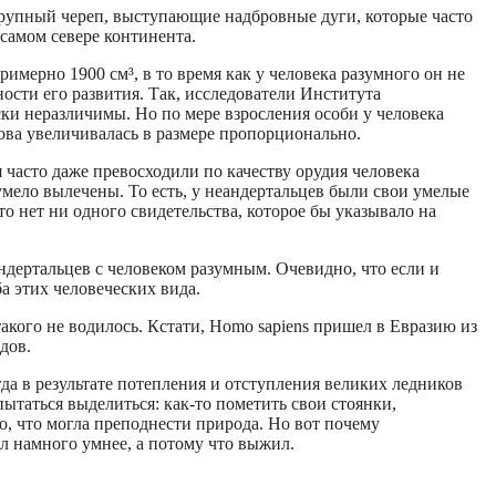
 крупный череп, выступающие надбровные дуги, которые часто
самом севере континента.
имерно 1900 см³, в то время как у человека разумного он не
ности его развития. Так, исследователи Института
ки неразличимы. Но по мере взросления особи у человека
лова увеличивалась в размере пропорционально.
 часто даже превосходили по качеству орудия человека
умело вылечены. То есть, у неандертальцев были свои умелые
о нет ни одного свидетельства, которое бы указывало на
ндертальцев с человеком разумным. Очевидно, что если и
а этих человеческих вида.
кого не водилось. Кстати, Нomo sapiens пришел в Евразию из
дов.
да в результате потепления и отступления великих ледников
ытаться выделиться: как-то пометить свои стоянки,
го, что могла преподнести природа. Но вот почему
л намного умнее, а потому что выжил.