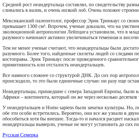
Средний рост неандертальца составлял, по свидетельству разн
сливались в валик, и очень низкий лоб. Очень похожее строен
Мексиканский палеонтолог, профессор Эрик Тринкаус со своими
превышает 1300 см³. Впрочем, ученые доказали, что на умствен
эволюционной антропологии Лейпцига установили, что в младе
разумного начинают активно увеличиваться теменная и височны
Тем не менее ученые считают, что неандертальцы были достато
разумного. Более того, найденные скелеты людей со следами п
костоправы. Эрик Тринкаус после проведенного сравнительного 
примитивность или отсталость неандертальцев.
Все намного сложнее со структурой ДНК. До сих пор антропол
происходило, то это были единичные случаи: ни разу еще остан
Неандертальцы, пришедшие с севера Западной Европы, были кан
Африки – континента, который он же через несколько десятков 
У неандертальцев и Нomo sapiens были зачатки культуры. Но, 
обе эти особи встретились. Вероятно, они все же узнали в дву
обособиться хотя бы внешне. Тогда-то и начался расцвет наскал
неандертальцы вымерли, ученые не могут установить до сих по
Русская Семерка