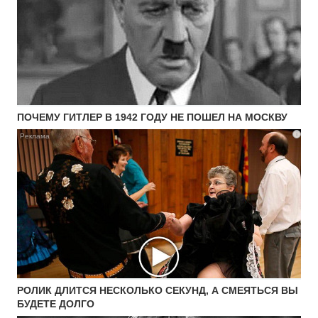
ПОЧЕМУ ГИТЛЕР В 1942 ГОДУ НЕ ПОШЕЛ НА МОСКВУ
i
РОЛИК ДЛИТСЯ НЕСКОЛЬКО СЕКУНД, А СМЕЯТЬСЯ ВЫ
БУДЕТЕ ДОЛГО