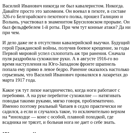
Василий Иванович никогда не был кавалеристом. Никогда.
Давайте просто это запомним.
Он воевал в пехоте, в составе
326-го Белгорайского пехотного полка, прошел Галицию и
Волынь, участвовал в знаменитом Брусиловском прорыве.
Он
был фельдфебелем 1-й роты. При чем тут конные атаки? Да ни
при чем.
И дело даже не в отсутствии кавалерийской выучки. Будущий
герой Гражданской войны, получив боевое крещение, за годы
Первой мировой успел схлопотать аж три ранения. Сначала
пуля раздробила сухожилие руки.
А в августе 1916-го во
время наступления на Юго-Западном фронте шрапнель
попала ему прямо в левое бедро.
Ранение оказалось настолько
серьезным, что Василий Иванович провалялся в лазаретах до
марта 1917 года.
Какое уж тут лихое наездничество, когда ноги работают с
перебоями. А на руке перебитое сухожилие — натягивать
поводья такими руками, мягко говоря, проблематично.
Именно поэтому реальный Чапаев в седло практически не
садился, а если и случалось такое, то исключительно верхом
на *
иноходце
— коне с особой, плавной походкой, где
всадника не трясет, и больная нога не дает о себе знать.