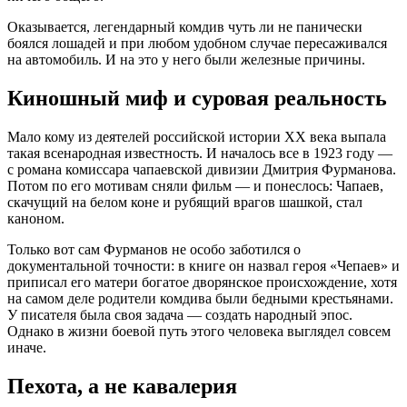
Оказывается, легендарный комдив чуть ли не панически
боялся лошадей и при любом удобном случае пересаживался
на автомобиль. И на это у него были железные причины.
Киношный миф и суровая реальность
Мало кому из деятелей российской истории XX века выпала
такая всенародная известность. И началось все в 1923 году —
с романа комиссара чапаевской дивизии Дмитрия Фурманова.
Потом по его мотивам сняли фильм — и понеслось: Чапаев,
скачущий на белом коне и рубящий врагов шашкой, стал
каноном.
Только вот сам Фурманов не особо заботился о
документальной точности: в книге он назвал героя «Чепаев» и
приписал его матери богатое дворянское происхождение, хотя
на самом деле родители комдива были бедными крестьянами.
У писателя была своя задача — создать народный эпос.
Однако в жизни боевой путь этого человека выглядел совсем
иначе.
Пехота, а не кавалерия