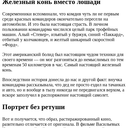
Железный конь вместо лошади
Современники вспоминали, что комдив чуть ли не первым
среди красных командиров окончательно пересели на
автомобили.
И это была настоящая страсть. В личном
пользовании командарма числился целый парк трофейных
машин. Алый «Стевер», изъятый у буржуя, синий «Паккард»,
отбитый у колчаковцев, и желтый шикарный скоростной
«Форд».
Этот американский болид был настоящим чудом техники для
своего времени — он мог разгоняться до немыслимых по тем
временам 50 километров в час.
Самый настоящий железный
конь.
Впоследствии история донесла до нас и другой факт: внучка
командарма рассказывала, что дед не просто ездил на тачанках
и авто, но и вообще в тылу никогда не передвигался верхом, а
вскоре заполучил в распоряжение настоящий самолет.
Портрет без ретуши
Вот и получается, что образ, растиражированный кино,
разительно отличается от оригинала. В фильме Васильевых