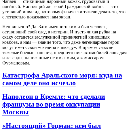
Чапаев — стихийный народный вожак, грубоватый и
идейный. Настоящий же герой Гражданской войны — это
уставший инвалид, которому физически тяжело делать то, что
с легкостью показывает нам экран.
Непривычно? Да. Зато именно таким и был человек,
оставивший свой след в истории. И пусть лихая рубка на
скаку останется заслуженной привилегией киношных
ковбоев, а нам — знание того, что даже легендарные герои
могут иметь свои «скелеты в шкафу». В прямом смысле —
тяжелые боевые ранения, предпочтение автомобилей лошадям
и легенды, написанные не им самим, а комиссаром
Фурмановым.
Катастрофа Аральского моря: куда на
самом деле оно исчезло
Наполеон в Кремле: что сделали
французы во время оккупации
Москвы
«Настоящий» Гоцман: кем был