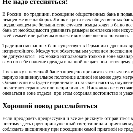
Не надо стесняться!
В России, по традиции, посещение общественных бань в подав
немцев же все наоборот. Лишь в трети всех общественных бань
подавляющем же большинстве случаев немцы ходят в баню все 
бань от необходимости удваивать размеры комплекса или искус
всей семьей или рабочим коллективом совершенно нормален.
Традиция смешанных бань существует в Германии с древних вре
непристойного. Между тем обязательным условием посещения 
не допускаются – их можно использовать только в зоне аквапа
само по себе наличие одежды в парной не дает по-настоящему 
Поскольку в немецкой бане запрещено прикасаться голым телом
парную индивидуальное полотенце длиной не менее двух метро
Однако если вы будете нервничать из-за своей наготы, смущ
посчитают странным или неприличным. Нисколько не стесняяс
одеваться в зоне отдыха, при этом сохраняя достоинство и ува
Хороший повод расслабиться
Если преодолеть предрассудки и все же рискнуть отправиться 
поэтому здесь царят приглушенный свет, тишина и приятная му
соблюдать дисциплину при посещении самой приятной из трад