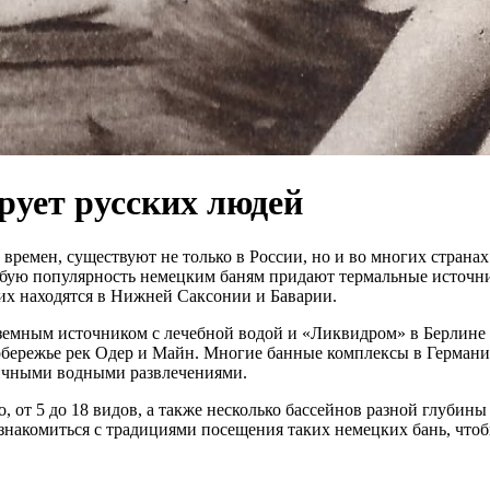
рует русских людей
ремен, существуют не только в России, но и во многих странах
бую популярность немецким баням придают термальные источник
их находятся в Нижней Саксонии и Баварии.
земным источником с лечебной водой и «Ликвидром» в Берлине 
бережье рек Одер и Майн. Многие банные комплексы в Германии 
личными водными развлечениями.
, от 5 до 18 видов, а также несколько бассейнов разной глубин
ознакомиться с традициями посещения таких немецких бань, что