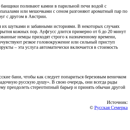
е банщики поливают камни в парильной печи водой с
 опахалами или мешочками с сеном разгоняют ароматный пар по
уг с другом в Австрии.
я их шутками и забавными историями. В некоторых случаях
крытия кожных пор. Ауфгусс длится примерно от 6 до 20 минут
ованные немцы приходят строго к назначенному времени,
 почувствуют резкое головокружение или сильный приступ
рукты – эта услуга автоматически включается в стоимость
сские бани, чтобы как следует попариться березовым веничком
агадочную русскую душу». В свою очередь, они всегда рады
ему преодолеть стереотипный барьер и принять обычаи другой
Источник:
©
Русская Семерка