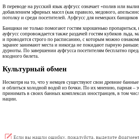
В переводе на русский язык ауфгусс означает «полив или выл
добавлением эфирных масел (как правило, медового, апельсин
потолку и среди посетителей. Ауфгусс для немецких банщиков 
Банщики не только помогают гостям хорошенько пропариться, 
ауфгусс сопровождается также раздачей гостям кубиков льда, 
и проводится строго по расписанию, с которым можно ознаком
заранее занимают места и никогда не покидают парную раньше,
дурноты. По завершении ауфгусса посетителям бесплатно пред
входного билета.
Культурный обмен
Несмотря на то, что у немцев существуют свои древние банные
и облиться холодной водой из бочки. По их мнению, парная – 
принимать в своих банных комплексах иностранцев, в том числ
нации.