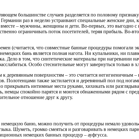
ляющем большинстве случаев разделяется по половому признаку
 Германии раз в неделю устраивают специальные женские дни, к
вместе – мужчины, женщины и дети. Во-первых, это выгодно с к
ственно ограничивать поток посетителей, теряя прибыль. Во-вт
мен (считается, что совместные банные процедуры помогали эко
немецких бань является полная нагота. Ни купальники, ни пла
рка. Дело в том, что синтетические материалы при нагревании н
расслабиться. Особо стеснительные могут завернуться только в 
 к деревянным поверхностям – это считается негигиеничным – к
в. Полотенцами также застилается и деревянный пол под ногами
енно прикрывать интимные места руками, хихикать или разгляд
ь, немцы спокойно парятся и моются обнаженными рядом с пред
жительное отношение друг к другу.
в немецкую баню, можно получить от процедуры немало удовольст
зыка. Шуметь, громко смеяться и разговаривать в немецких пар
иционных немецких банных процедур – ауфгусса.