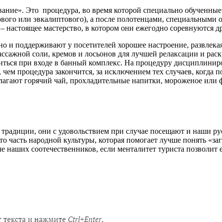
ивание». Это процедура, во время которой специально обученны
ового или эвкалиптового), а после полотенцами, специальными
– настоящее мастерство, в котором они ежегодно соревнуются др
но и поддерживают у посетителей хорошее настроение, развлека
массажной соли, кремов и лосьонов для лучшей релаксации и рас
иться при входе в банный комплекс. На процедуру дисциплинир
 чем процедура закончится, за исключением тех случаев, когда
лагают горячий чай, прохладительные напитки, мороженое или ф
 традиции, они с удовольствием при случае посещают и наши ру
это часть народной культуры, которая помогает лучше понять «з
е наших соотечественников, если менталитет туриста позволит 