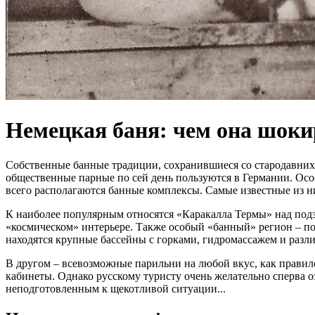
Немецкая баня: чем она шоки
Собственные банные традиции, сохранившиеся со стародавних в
общественные парные по сей день пользуются в Германии. Осо
всего располагаются банные комплексы. Самые известные из н
К наиболее популярным относятся «Каракалла Термы» над под
«космическом» интерьере. Также особый «банный» регион – по
находятся крупные бассейны с горками, гидромассажем и раз
В другом – всевозможные парильни на любой вкус, как правило
кабинеты. Однако русскому туристу очень желательно сперва 
неподготовленным к щекотливой ситуации...