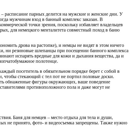
 – расписание парных делится на мужские и женские дни. У
огда мужчинам вход в банный комплекс заказан. В
оммерческой точки зрения, поскольку избавляет владельцев
орых, для немецкого менталитета совместный поход в баню
номить дрова на растопке), и немцы не видят в этом ничего
вки, ни резиновые шлепанцы при посещении банного комплекса
ачинают испарять вредные для кожи и дыхания вещества, да и
хлопчатобумажное полотенце.
аждый посетитель в обязательном порядке берет с собой в
, чтобы стекающий с тел пот не портил половые доски.
ывать обнаженные фигуры окружающих, ваше поведение
ставителями противоположного пола и даже могут не
вия. Баня для немцев – место отдыха для тела и души,
ных не принято, фото- и видеосъемка запрещены. Также нужно