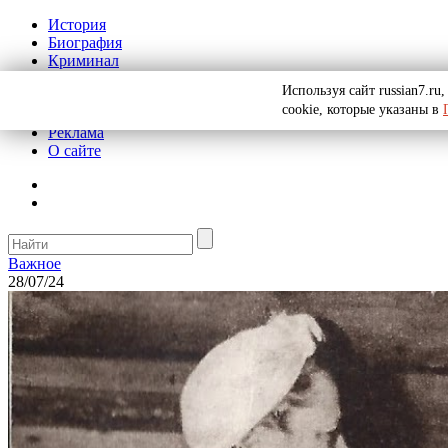
История
Биография
Криминал
СССР
Используя сайт russian7.r
Тайны
cookie, которые указаны в
Рекомендации
Реклама
О сайте
Важное
28/07/24