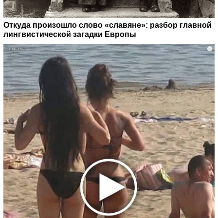
Откуда произошло слово «славяне»: разбор главной
лингвистической загадки Европы
i