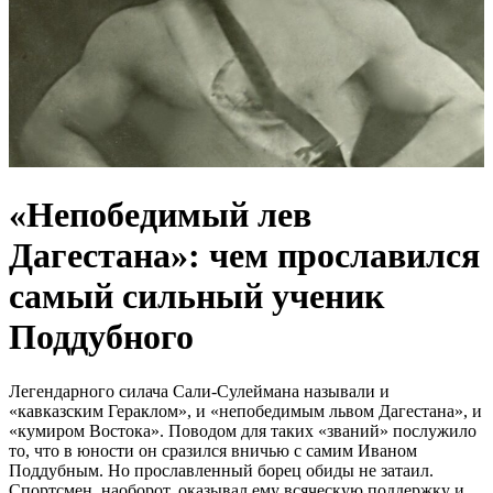
«Непобедимый лев
Дагестана»: чем прославился
самый сильный ученик
Поддубного
Легендарного силача Сали-Сулеймана называли и
«кавказским Гераклом», и «непобедимым львом Дагестана», и
«кумиром Востока». Поводом для таких «званий» послужило
то, что в юности он сразился вничью с самим Иваном
Поддубным. Но прославленный борец обиды не затаил.
Спортсмен, наоборот, оказывал ему всяческую поддержку и