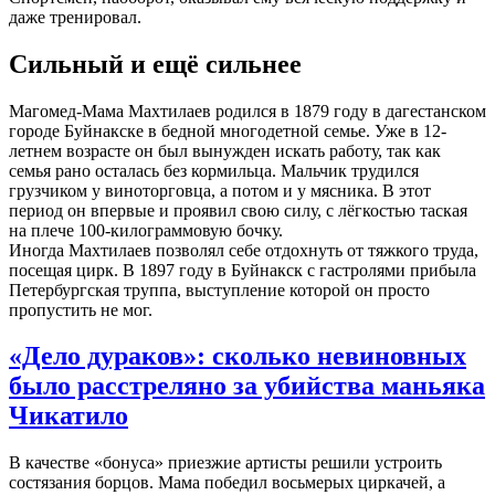
даже тренировал.
Сильный и ещё сильнее
Магомед-Мама Махтилаев родился в 1879 году в дагестанском
городе Буйнакске в бедной многодетной семье. Уже в 12-
летнем возрасте он был вынужден искать работу, так как
семья рано осталась без кормильца. Мальчик трудился
грузчиком у виноторговца, а потом и у мясника. В этот
период он впервые и проявил свою силу, с лёгкостью таская
на плече 100-килограммовую бочку.
Иногда Махтилаев позволял себе отдохнуть от тяжкого труда,
посещая цирк. В 1897 году в Буйнакск с гастролями прибыла
Петербургская труппа, выступление которой он просто
пропустить не мог.
«Дело дураков»: сколько невиновных
было расстреляно за убийства маньяка
Чикатило
В качестве «бонуса» приезжие артисты решили устроить
состязания борцов. Мама победил восьмерых циркачей, а