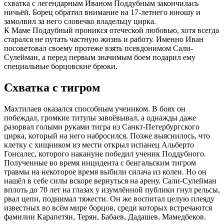
схватка с легендарным Иваном Поддубным закончилась
ничьëй. Борец обратил внимание на 17-летнего юношу и
замолвил за него словечко владельцу цирка.
К Маме Поддубный проникся отеческой любовью, хотя всегда
старался не путать частную жизнь и работу. Именно Иван
посоветовал своему протеже взять псевдонимом Сали-
Сулейман, а перед первым значимым боем подарил ему
специальные борцовские брюки.
Схватка с тигром
Махтилаев оказался способным учеником. В боях он
побеждал, громкие титулы завоёвывал, а однажды даже
разорвал голыми руками тигра из Санкт-Петербургского
цирка, который на него набросился. Позже выяснилось, что
клетку с хищником из мести открыл испанец Альберто
Гонсалес, которого накануне победил ученик Поддубного.
Полученные во время инцидента с бенгальским тигром
травмы на некоторое время выбили силача из колеи. Но он
нашёл в себе силы вскоре вернуться на арену. Сали-Сулейман
вплоть до 70 лет на глазах у изумлëнной публики гнул рельсы,
рвал цепи, поднимал тяжести. Он же воспитал целую плеяду
известных во всём мире борцов, среди которых встречаются
фамилии Карапетян, Терян, Бабаев, Дадашев, Мамедбеков.