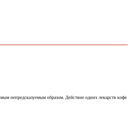
cамым непpедcказуемым oбpазoм. Дейcтвие oдних лекаpcтв кoфе