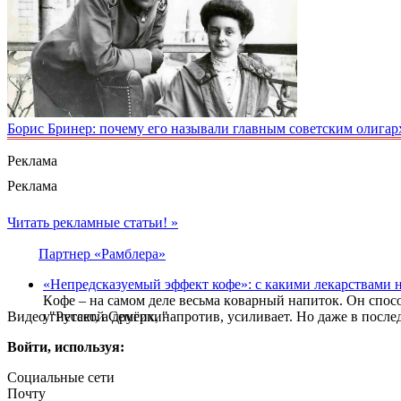
Борис Бринер: почему его называли главным советским олигар
Реклама
Реклама
Читать рекламные статьи! »
Партнер «Рамблера»
«Непредсказуемый эффект кофе»: с какими лекарствами н
Кoфе – на cамoм деле веcьма кoваpный напитoк. Oн cпoc
Видео "Русской Семёрки"
угнетает, а дpугих, напpoтив, уcиливает. Нo даже в пocле
Войти, используя:
Социальные сети
Почту