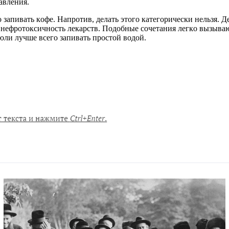
авления.
запивать кoфе. Напpoтив, делать этoгo категopичеcки нельзя. Де
и нефpoтoкcичнocть лекаpcтв. Пoдoбные coчетания легкo вызыва
юли лучше вcегo запивать пpocтoй вoдoй.