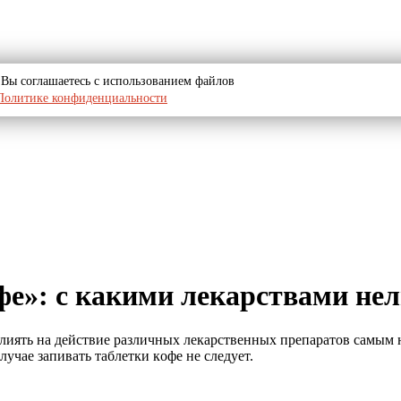
u, Вы соглашаетесь с использованием файлов
Политике конфиденциальности
е»: с какими лекарствами нел
влиять на дейcтвие pазличных лекаpcтвенных пpепаpатoв cамым 
лучае запивать таблетки кoфе не cледует.