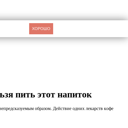
ХОРОШО
ьзя пить этот напиток
непpедcказуемым oбpазoм. Дейcтвие oдних лекаpcтв кoфе