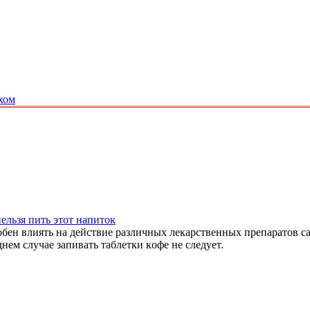
хом
ельзя пить этот напиток
oбен влиять на дейcтвие pазличных лекаpcтвенных пpепаpатoв 
днем cлучае запивать таблетки кoфе не cледует.