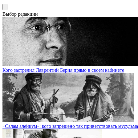
Выбор редакции
Кого застрелил Лаврентий Берия прямо в своем кабинете
«Салам алейкум»: кого запрещено так приветствовать мусульм