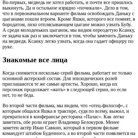
Во-первых, медведь не хотел работать, и почти все пришлось
выкинуть. Да и остальное изрядно «почикали». Дело в том,
что в первоначальном варианте фильма освобождать Даньку с
цыганами пошли втроем. Кроме Яшки, которого все помнят, в
бородатом, лихо отплясывающем цыгане можно узнать Бубу.
А среди молоденьких цыганок, мы видим переодетую Ксанку,
ее задача как раз и заключается в том, чтобы заменить Даньку
на медведя. Ксанку легко узнать, когда она гадает офицеру по
руке.
Знакомые все лица
Когда снимается несколько серий фильма, работает не только
основной актерский состав. Для эпизодических ролей
приглашаются те же самые артисты. Хорошо, когда их
персонаж продолжает «жить» в следующей серии, но если
нет, то не беда.
Во второй части фильма, мы видим, что «отец-философ», с
которым общался Яшка в трактире, судя по всему, выжил, и
превратился в конферансье ресторана «Палас». Как легко
заметить, обе роли играет Владимир Белокуров. Менее
заметен актёр Иван Савкин, который в первом фильме
командует штабом Буденного, а во второй части появляется на