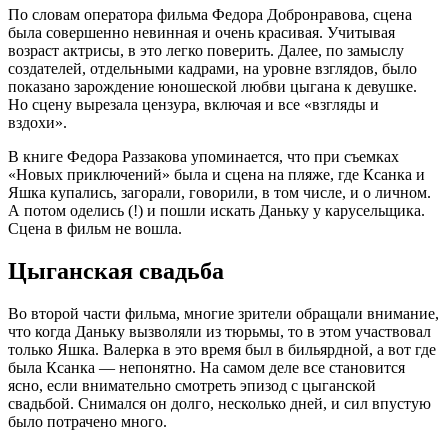
По словам оператора фильма Федора Добронравова, сцена
была совершенно невинная и очень красивая. Учитывая
возраст актрисы, в это легко поверить. Далее, по замыслу
создателей, отдельными кадрами, на уровне взглядов, было
показано зарождение юношеской любви цыгана к девушке.
Но сцену вырезала цензура, включая и все «взгляды и
вздохи».
В книге Федора Раззакова упоминается, что при съемках
«Новых приключений» была и сцена на пляже, где Ксанка и
Яшка купались, загорали, говорили, в том числе, и о личном.
А потом оделись (!) и пошли искать Даньку у карусельщика.
Сцена в фильм не вошла.
Цыганская свадьба
Во второй части фильма, многие зрители обращали внимание,
что когда Даньку вызволяли из тюрьмы, то в этом участвовал
только Яшка. Валерка в это время был в бильярдной, а вот где
была Ксанка — непонятно. На самом деле все становится
ясно, если внимательно смотреть эпизод с цыганской
свадьбой. Снимался он долго, несколько дней, и сил впустую
было потрачено много.