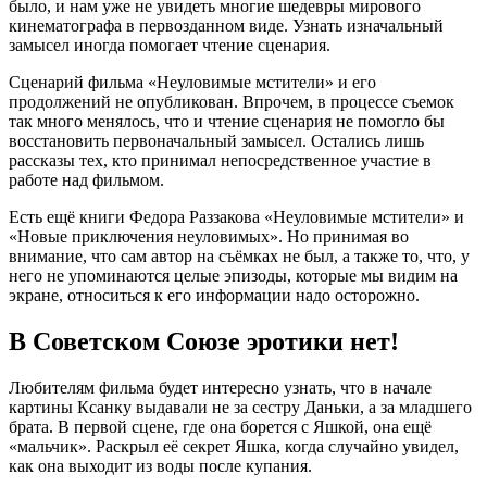
было, и нам уже не увидеть многие шедевры мирового
кинематографа в первозданном виде. Узнать изначальный
замысел иногда помогает чтение сценария.
Сценарий фильма «Неуловимые мстители» и его
продолжений не опубликован. Впрочем, в процессе съемок
так много менялось, что и чтение сценария не помогло бы
восстановить первоначальный замысел. Остались лишь
рассказы тех, кто принимал непосредственное участие в
работе над фильмом.
Есть ещё книги Федора Раззакова «Неуловимые мстители» и
«Новые приключения неуловимых». Но принимая во
внимание, что сам автор на съёмках не был, а также то, что, у
него не упоминаются целые эпизоды, которые мы видим на
экране, относиться к его информации надо осторожно.
В Советском Союзе эротики нет!
Любителям фильма будет интересно узнать, что в начале
картины Ксанку выдавали не за сестру Даньки, а за младшего
брата. В первой сцене, где она борется с Яшкой, она ещё
«мальчик». Раскрыл её секрет Яшка, когда случайно увидел,
как она выходит из воды после купания.