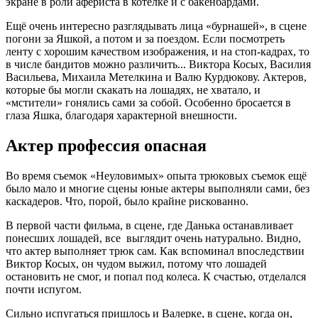
экране в роли афериста в котелке и с бакенбардами.
Ещё очень интересно разглядывать лица «бурнашей», в сцене
погони за Яшкой, а потом и за поездом. Если посмотреть
ленту с хорошим качеством изображения, и на стоп-кадрах, то
в числе бандитов можно различить... Виктора Косых, Василия
Васильева, Михаила Метелкина и Валю Курдюкову. Актеров,
которые бы могли скакать на лошадях, не хватало, и
«мстители» гонялись сами за собой. Особенно бросается в
глаза Яшка, благодаря характерной внешности.
Актер профессия опасная
Во время съемок «Неуловимых» опыта трюковых съемок ещё
было мало и многие сцены юные актеры выполняли сами, без
каскадеров. Что, порой, было крайне рискованно.
В первой части фильма, в сцене, где Данька останавливает
понесших лошадей, все выглядит очень натурально. Видно,
что актер выполняет трюк сам. Как вспоминал впоследствии
Виктор Косых, он чудом выжил, потому что лошадей
остановить не смог, и попал под колеса. К счастью, отделался
почти испугом.
Сильно испугаться пришлось и Валерке, в сцене, когда он,