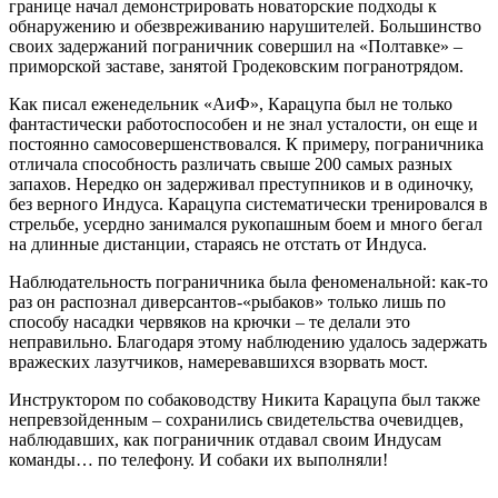
границе начал демонстрировать новаторские подходы к
обнаружению и обезвреживанию нарушителей. Большинство
своих задержаний пограничник совершил на «Полтавке» –
приморской заставе, занятой Гродековским погранотрядом.
Как писал еженедельник «АиФ», Карацупа был не только
фантастически работоспособен и не знал усталости, он еще и
постоянно самосовершенствовался. К примеру, пограничника
отличала способность различать свыше 200 самых разных
запахов. Нередко он задерживал преступников и в одиночку,
без верного Индуса. Карацупа систематически тренировался в
стрельбе, усердно занимался рукопашным боем и много бегал
на длинные дистанции, стараясь не отстать от Индуса.
Наблюдательность пограничника была феноменальной: как-то
раз он распознал диверсантов-«рыбаков» только лишь по
способу насадки червяков на крючки – те делали это
неправильно. Благодаря этому наблюдению удалось задержать
вражеских лазутчиков, намеревавшихся взорвать мост.
Инструктором по собаководству Никита Карацупа был также
непревзойденным – сохранились свидетельства очевидцев,
наблюдавших, как пограничник отдавал своим Индусам
команды… по телефону. И собаки их выполняли!