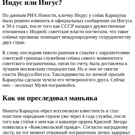
Индус или Ингус?
По данным РИА Новости, кличку Индус у собак Карацупы
было решено изменить в официальных сообщениях на Ингуса
в 50-х годах, после того как СССР наладил дружественные
отношения с Индией: советские власти посчитали, что такое
собачье прозвище помещает международному сотрудничеству
двух стран.
К слову, последняя тяжело раненая в схватке с нарушителями
советской границы служебная собака самого знаменитого
советского пограничника, пятая по счету, была доставлена к
лучшим московским специалистам. Но и они не смогли
спасти Индуса-Ингуса. Таксидермисты по личной просьбе
Карацупы сделали чучело его четвероногого друга. Сейчас
оно – экспонат Музея погранвойск.
Как он преследовал маньяка
Никита Карацупа обрел всесоюзную известность и стал
поистине народным героем уже через 4 года службы, после
того как статья о нем как о кавалере ордена Красной Звезды
появилась в «Комсомольской правде». Согласно наградному
листу, на тот момент отважный пограничник лично задержал