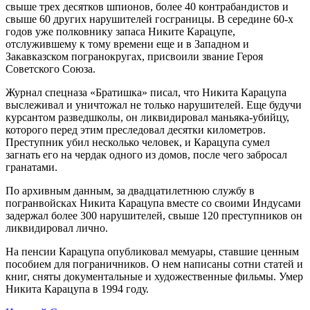
свыше трех десятков шпионов, более 40 контрабандистов и
свыше 60 других нарушителей госграницы. В середине 60-х
годов уже полковнику запаса Никите Карацупе,
отслужившему к тому времени еще и в Западном и
Закавказском погранокругах, присвоили звание Героя
Советского Союза.
Журнал спецназа «Братишка» писал, что Никита Карацупа
выслеживал и уничтожал не только нарушителей. Еще будучи
курсантом разведшколы, он ликвидировал маньяка-убийцу,
которого перед этим преследовал десятки километров.
Преступник убил несколько человек, и Карацупа сумел
загнать его на чердак одного из домов, после чего забросал
гранатами.
По архивным данным, за двадцатилетнюю службу в
погранвойсках Никита Карацупа вместе со своими Индусами
задержал более 300 нарушителей, свыше 120 преступников он
ликвидировал лично.
На пенсии Карацупа опубликовал мемуары, ставшие ценным
пособием для пограничников. О нем написаны сотни статей и
книг, сняты документальные и художественные фильмы. Умер
Никита Карацупа в 1994 году.