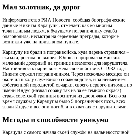
Мал золотник, да дорог
Информагентство РИА Новости, сообщая биографические
данные Никиты Карацупы, отмечает: как ко многим
талантливым людям, к будущему пограничнику судьба
благоволила, несмотря на серьезные преграды, которые
возникли уже на призывном пункте.
Карацупу не брали в погранвойска, куда парень стремился –
сказали, ростом не вышел. Юноша парировал комиссии:
маленький дозорный на границе незаметен для нарушителя.
Настойчивость парня возымела свое действие. С 1932 года
Никита служил пограничником. Через несколько месяцев он
окончил школу служебного собаководства, и за неимением
собственной породистой овчарки, своего первого питомца по
имени Индус (назвал собаку так из-за ее темного окраса)
страж советской границы воспитал из дворняжки. Всего за
время службы у Карацупы было 5 пограничных псов, всех
звали Индус и все они погибли в схватках с нарушителями.
Методы и способности уникума
Карацупа с самого начала своей службы на дальневосточной