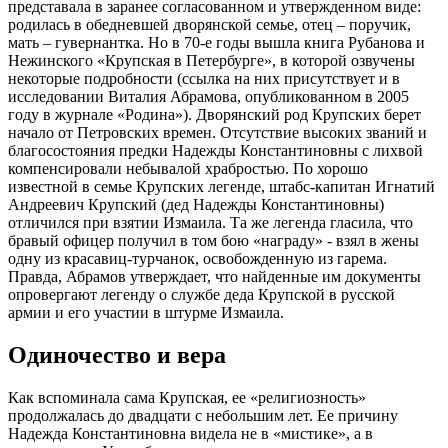
представала в заранее согласованном и утвержденном виде:
родилась в обедневшей дворянской семье, отец – поручик,
мать – гувернантка. Но в 70-е годы вышла книга Рубанова и
Нежинского «Крупская в Петербурге», в которой озвучены
некоторые подробности (ссылка на них присутствует и в
исследовании Виталия Абрамова, опубликованном в 2005
году в журнале «Родина»). Дворянский род Крупских берет
начало от Петровских времен. Отсутствие высоких званий и
благосостояния предки Надежды Константиновны с лихвой
компенсировали небывалой храбростью. По хорошо
известной в семье Крупских легенде, штабс-капитан Игнатий
Андреевич Крупский (дед Надежды Константиновны)
отличился при взятии Измаила. Та же легенда гласила, что
бравый офицер получил в том бою «награду» - взял в жены
одну из красавиц-турчанок, освобожденную из гарема.
Правда, Абрамов утверждает, что найденные им документы
опровергают легенду о службе деда Крупской в русской
армии и его участии в штурме Измаила.
Одиночество и вера
Как вспоминала сама Крупская, ее «религиозность»
продолжалась до двадцати с небольшим лет. Ее причину
Надежда Константиновна видела не в «мистике», а в