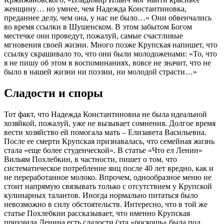
женщину… но умнее, чем Надежда Константиновка,
преданнее делу, чем она, у нас не было…» Они обвенчались
во время ссылки в Шушенском. В этом забытом Богом
местечке они проведут, пожалуй, самые счастливые
мгновения своей жизни. Много позже Крупская напишет, что
ссылку скрашивало то, что они были молодоженами: «То, что
я не пишу об этом в воспоминаниях, вовсе не значит, что не
было в нашей жизни ни поэзии, ни молодой страсти…»
Сладости и споры
Тот факт, что Надежда Константиновна не была идеальной
хозяйкой, пожалуй, уже не вызывает сомнения. Долгое время
вести хозяйство ей помогала мать – Елизавета Васильевна.
После ее смерти Крупская признавалась, что семейная жизнь
стала «еще более студенческой». В статье «Что ел Ленин»
Вильям Похлебкин, в частности, пишет о том, что
систематическое потребление яиц после 40 лет вредно, как и
не переработанное молоко. Впрочем, однообразное меню не
стоит напрямую связывать только с отсутствием у Крупской
кулинарных талантов. Иногда нормально питаться было
невозможно в силу обстоятельств. Интересно, что в той же
статье Похлебкин рассказывает, что именно Крупская
приучила Ленина есть сладости (эта «роскошь» была под