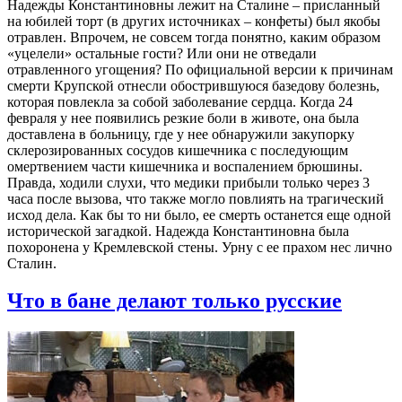
Надежды Константиновны лежит на Сталине – присланный
на юбилей торт (в других источниках – конфеты) был якобы
отравлен. Впрочем, не совсем тогда понятно, каким образом
«уцелели» остальные гости? Или они не отведали
отравленного угощения? По официальной версии к причинам
смерти Крупской отнесли обострившуюся базедову болезнь,
которая повлекла за собой заболевание сердца. Когда 24
февраля у нее появились резкие боли в животе, она была
доставлена в больницу, где у нее обнаружили закупорку
склерозированных сосудов кишечника с последующим
омертвением части кишечника и воспалением брюшины.
Правда, ходили слухи, что медики прибыли только через 3
часа после вызова, что также могло повлиять на трагический
исход дела. Как бы то ни было, ее смерть останется еще одной
исторической загадкой. Надежда Константиновна была
похоронена у Кремлевской стены. Урну с ее прахом нес лично
Сталин.
Что в бане делают только русские