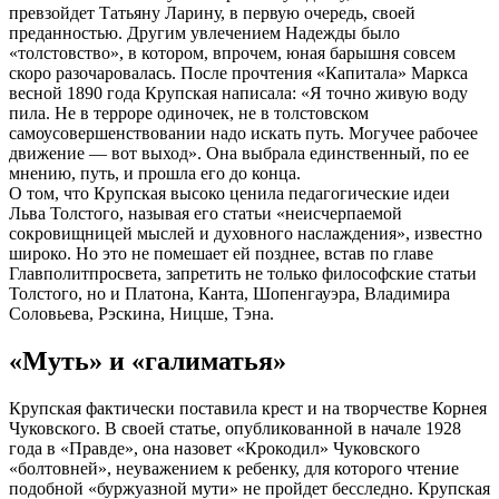
превзойдет Татьяну Ларину, в первую очередь, своей
преданностью. Другим увлечением Надежды было
«толстовство», в котором, впрочем, юная барышня совсем
скоро разочаровалась. После прочтения «Капитала» Маркса
весной 1890 года Крупская написала: «Я точно живую воду
пила. Не в терроре одиночек, не в толстовском
самоусовершенствовании надо искать путь. Могучее рабочее
движение — вот выход». Она выбрала единственный, по ее
мнению, путь, и прошла его до конца.
О том, что Крупская высоко ценила педагогические идеи
Льва Толстого, называя его статьи «неисчерпаемой
сокровищницей мыслей и духовного наслаждения», известно
широко. Но это не помешает ей позднее, встав по главе
Главполитпросвета, запретить не только философские статьи
Толстого, но и Платона, Канта, Шопенгауэра, Владимира
Соловьева, Рэскина, Ницше, Тэна.
«Муть» и «галиматья»
Крупская фактически поставила крест и на творчестве Корнея
Чуковского. В своей статье, опубликованной в начале 1928
года в «Правде», она назовет «Крокодил» Чуковского
«болтовней», неуважением к ребенку, для которого чтение
подобной «буржуазной мути» не пройдет бесследно. Крупская