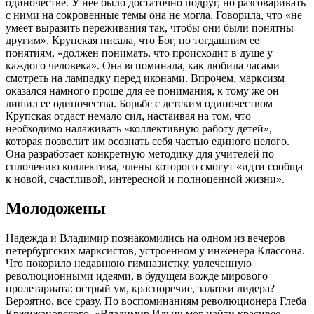
одиночестве. У нее было достаточно подруг, но разговаривать
с ними на сокровенные темы она не могла. Говорила, что «не
умеет выразить переживания так, чтобы они были понятны
другим». Крупская писала, что Бог, по тогдашним ее
понятиям, «должен понимать, что происходит в душе у
каждого человека». Она вспоминала, как любила часами
смотреть на лампадку перед иконами. Впрочем, марксизм
оказался намного проще для ее понимания, к тому же он
лишил ее одиночества. Борьбе с детским одиночеством
Крупская отдаст немало сил, настаивая на том, что
необходимо налаживать «коллективную работу детей»,
которая позволит им осознать себя частью единого целого.
Она разработает конкретную методику для учителей по
сплочению коллектива, члены которого смогут «идти сообща
к новой, счастливой, интересной и полноценной жизни».
Молодожены
Надежда и Владимир познакомились на одном из вечеров
петербургских марксистов, устроенном у инженера Классона.
Что покорило недавнюю гимназистку, увлеченную
революционными идеями, в будущем вожде мирового
пролетариата: острый ум, красноречие, задатки лидера?
Вероятно, все сразу. По воспоминаниям революционера Глеба
Кржижановского, «Владимир Ильич мог найти красивее