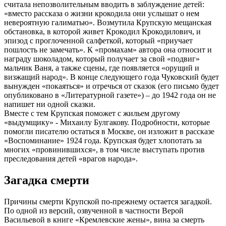
считала непозволительным вводить в заблуждение детей:
«вместо рассказа о жизни крокодила они услышат о нем
невероятную галиматью». Возмутила Крупскую мещанская
обстановка, в которой живет Крокодил Крокодилович, и
эпизод с проглоченной салфеткой, который «приучает
пошлость не замечать». К «промахам» автора она относит и
награду шоколадом, который получает за свой «подвиг»
мальчик Ваня, а также сцены, где появляется «орущий и
визжащий народ». В конце следующего года Чуковский будет
вынужден «покаяться» и отречься от сказок (его письмо будет
опубликовано в «Литературной газете») – до 1942 года он не
напишет ни одной сказки.
Вместе с тем Крупская поможет с жильем другому
«выдумщику» - Михаилу Булгакову. Подробности, которые
помогли писателю остаться в Москве, он изложит в рассказе
«Воспоминание» 1924 года. Крупская будет хлопотать за
многих «провинившихся», в том числе выступать против
преследования детей «врагов народа».
Загадка смерти
Причины смерти Крупской по-прежнему остается загадкой.
По одной из версий, озвученной в частности Верой
Васильевой в книге «Кремлевские жены», вина за смерть