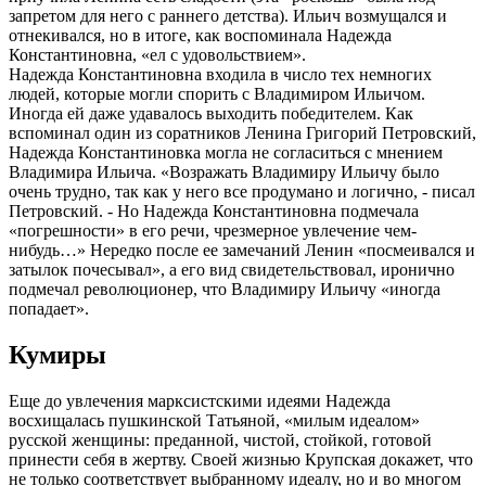
запретом для него с раннего детства). Ильич возмущался и
отнекивался, но в итоге, как воспоминала Надежда
Константиновна, «ел с удовольствием».
Надежда Константиновна входила в число тех немногих
людей, которые могли спорить с Владимиром Ильичом.
Иногда ей даже удавалось выходить победителем. Как
вспоминал один из соратников Ленина Григорий Петровский,
Надежда Константиновка могла не согласиться с мнением
Владимира Ильича. «Возражать Владимиру Ильичу было
очень трудно, так как у него все продумано и логично, - писал
Петровский. - Но Надежда Константиновна подмечала
«погрешности» в его речи, чрезмерное увлечение чем-
нибудь…» Нередко после ее замечаний Ленин «посмеивался и
затылок почесывал», а его вид свидетельствовал, иронично
подмечал революционер, что Владимиру Ильичу «иногда
попадает».
Кумиры
Еще до увлечения марксистскими идеями Надежда
восхищалась пушкинской Татьяной, «милым идеалом»
русской женщины: преданной, чистой, стойкой, готовой
принести себя в жертву. Своей жизнью Крупская докажет, что
не только соответствует выбранному идеалу, но и во многом