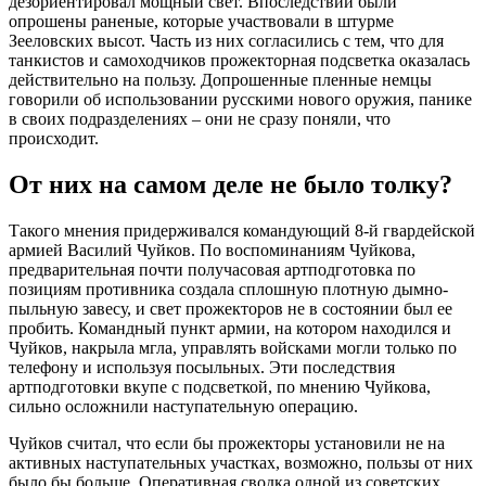
дезориентировал мощный свет. Впоследствии были
опрошены раненые, которые участвовали в штурме
Зееловских высот. Часть из них согласились с тем, что для
танкистов и самоходчиков прожекторная подсветка оказалась
действительно на пользу. Допрошенные пленные немцы
говорили об использовании русскими нового оружия, панике
в своих подразделениях – они не сразу поняли, что
происходит.
От них на самом деле не было толку?
Такого мнения придерживался командующий 8-й гвардейской
армией Василий Чуйков. По воспоминаниям Чуйкова,
предварительная почти получасовая артподготовка по
позициям противника создала сплошную плотную дымно-
пыльную завесу, и свет прожекторов не в состоянии был ее
пробить. Командный пункт армии, на котором находился и
Чуйков, накрыла мгла, управлять войсками могли только по
телефону и используя посыльных. Эти последствия
артподготовки вкупе с подсветкой, по мнению Чуйкова,
сильно осложнили наступательную операцию.
Чуйков считал, что если бы прожекторы установили не на
активных наступательных участках, возможно, пользы от них
было бы больше. Оперативная сводка одной из советских