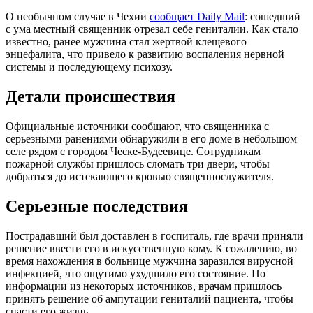
О необычном случае в Чехии
сообщает Daily Mail
: сошедший
с ума местный священник отрезал себе гениталии. Как стало
известно, ранее мужчина стал жертвой клещевого
энцефалита, что привело к развитию воспаления нервной
системы и последующему психозу.
Детали происшествия
Официальные источники сообщают, что священника с
серьезными ранениями обнаружили в его доме в небольшом
селе рядом с городом Ческе-Будеевице. Сотрудникам
пожарной службы пришлось сломать три двери, чтобы
добраться до истекающего кровью священнослужителя.
Серьезные последствия
Пострадавший был доставлен в госпиталь, где врачи приняли
решение ввести его в искусственную кому. К сожалению, во
время нахождения в больнице мужчина заразился вирусной
инфекцией, что ощутимо ухудшило его состояние. По
информации из некоторых источников, врачам пришлось
принять решение об ампутации гениталий пациента, чтобы
спасти его жизнь.