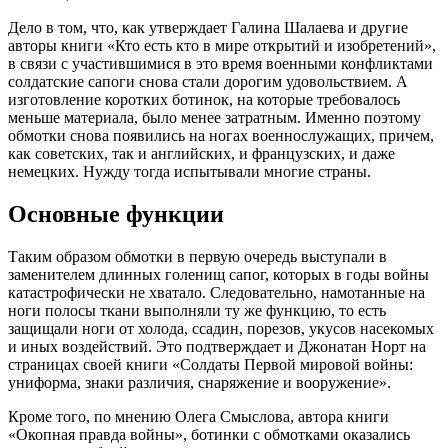
Дело в том, что, как утверждает Галина Шалаева и другие
авторы книги «Кто есть кто в мире открытий и изобретений»,
в связи с участившимися в это время военными конфликтами
солдатские сапоги снова стали дорогим удовольствием. А
изготовление коротких ботинок, на которые требовалось
меньше материала, было менее затратным. Именно поэтому
обмотки снова появились на ногах военнослужащих, причем,
как советских, так и английских, и французских, и даже
немецких. Нужду тогда испытывали многие страны.
Основные функции
Таким образом обмотки в первую очередь выступали в
заменителем длинных голенищ сапог, которых в годы войны
катастрофически не хватало. Следовательно, намотанные на
ноги полосы ткани выполняли ту же функцию, то есть
защищали ноги от холода, ссадин, порезов, укусов насекомых
и иных воздействий. Это подтверждает и Джонатан Норт на
страницах своей книги «Солдаты Первой мировой войны:
униформа, знаки различия, снаряжение и вооружение».
Кроме того, по мнению Олега Смыслова, автора книги
«Окопная правда войны», ботинки с обмотками оказались