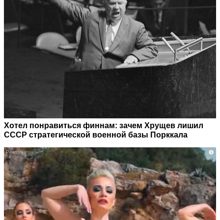
Хотел понравиться финнам: зачем Хрущев лишил
СССР стратегической военной базы Порккала
i