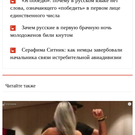
«Я победю»: почему в русском языке нет
слова, означающего «победить» в первом лице
единственного числа
Зачем русские в первую брачную ночь
молодоженов били кнутом
Серафима Ситник: как немцы завербовали
начальника связи истребительной авиадивизии
Читайте также
i