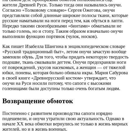
жители Древней Руси. Только тогда они назывались онучи.
Согласно «Толковому словарю» Сергея Ожегова, онучи
представляли собой длинные широкие полосы ткани, которые
русские наматывали на ноги перед тем, как обуться в лапти.
Нередко такими своеобразными «бинтами» обматывали не
только голень, но и стопу. Таким образом изначально онучи
выполняли функцию портянок (чулок, носков).
Как пишет Изабелла Шангина в энциклопедическом словаре
«Русский традиционный быт», летом онучи зачастую вообще
заменяли обувь. Для того, чтобы придать некоторую твердость
подошве, ткань смазывали дегтем. Онучи предохраняли ноги
от повреждений, укусов насекомых, а женщин — от тяжелой
юбки, поневы, которая больно обивала икры. Мария Сабурова
в своей книге «Древнерусский костюм» утверждает, что
онучи на Руси носили потому, что сапоги с высокими
голенищами были доступны только очень богатым людям.
Возвращение обмоток
Постепенно с развитием производства сапоги изрядно
подешевели, и онучи утратили свою актуальность. Однако в
начале ХХ века обмотки вернулись не только в жизнь мирных
жителей, но и в жизнь военных.