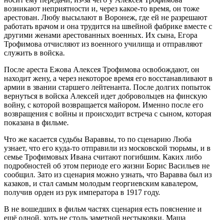
возникают неприятности и, через какое-то время, он тоже
арестован. Любу высылают в Воронеж, где ей не разрешают
работать врачом и она трудится на швейной фабрике вместе с
другими женами арестованных военных. Их сына, Егора
Трофимова отчисляют из военного училища и отправляют
служить в войска.
После ареста Ежова Алексея Трофимова освобождают, он
находит жену, а через некоторое время его восстанавливают в
армии в звании старшего лейтенанта. После долгих попыток
вернуться в войска Алексей идет добровольцев на финскую
войну, с которой возвращается майором. Именно после его
возвращения с войны и происходит встреча с сыном, которая
показана в фильме.
Что же касается судьбы Вараввы, то по сценарию Люба
узнает, что его куда-то отправили из московской тюрьмы, и в
семье Трофимовых Ивана считают погибшим. Каких либо
подробностей об этом периоде его жизни Борис Васильев не
сообщил. Зато из сценария можно узнать, что Варавва был из
казаков, и стал самым молодым георгиевским кавалером,
получив орден из рук императора в 1917 году.
В не вошедших в фильм частях сценария есть пояснение и
ещё одной, хоть не столь заметной нестыковки. Маша