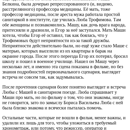
Белкина, была дочерью репрессированного (и, видимо,
расстрелянного) профессора медицины. Её мать, тоже
профессор медицины, после ареста мужа работала простой
санитаркой в институте, где училась Люба Трофимова. Там
обе женщины и познакомились. Машу, как дочь врага народа,
притесняли и дразнили, и Егор за неё заступался. Мать Маши
хотела, чтобы Егор её оставил, так как боялась, что у
Трофимовых будут неприятности из-за такой дружбы.
Неприятности действительно были, но ещё хуже стало Маше с
матерью, которых выселили из их квартиры в барак на
окраине города. После этого переезда Егор их потерял, бросил
школу и пошел в военное училище. Нашел он Машу через
несколько лет, и именно эта сцена показана в фильме, но без
знания подробностей первоначального сценария, выглядит
встреча не совсем так, как задумывалась.
После прочтения сценария более понятно выглядит и встреча
Любы с Машей в санитарном поезде. Люба спрашивает у
Маши про мать, но по фильму о том, что они знакомы, нигде
не говорится, зато по замыслу Бориса Васильева Люба с ней
была близко знакома и всячески пыталась помочь.
Остальные части, которые не вошли в фильм, менее важны, и
удалили их лишь для того, чтобы уложиться в требуемый
хронометраж, или потому, что режиссер, оператор и