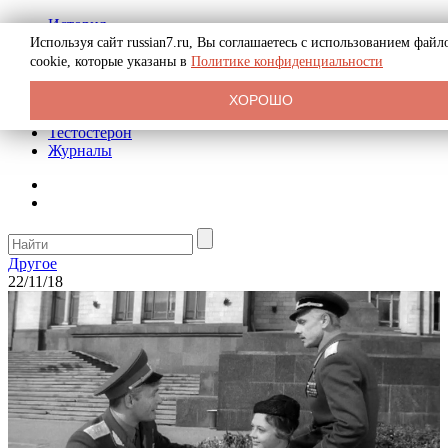
История
Биография
Используя сайт russian7.ru, Вы соглашаетесь с использованием файл
Криминал
cookie, которые указаны в
Политике конфиденциальности
Реклама на сайте
О сайте
ХОРОШО
Рекомендательные статьи
Тестостерон
Журналы
Другое
22/11/18