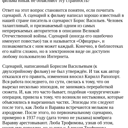
фильма никак не объясняют эту странность?
Ответ на этот вопрос становится понятен, если почитать
сценарий. А сценарий к фильму написал хорошо известный в
нашей стране писатель и сценарист Борис Васильев. Человек
талантливый, и признаваемый одним из самых
непререкаемых авторитетов в описании Великой
Отечественной войны. Сценарий (иногда его ошибочно
именуют повестью) так и называется «Офицеры», и
познакомиться с ним может каждый. Конечно, в библиотеках
его найти сложно, но в электронном виде он доступен
любому пользователю Интернета.
Сценарий, написанный Борисом Васильевым (к
двухсерийному фильму) не был утверждён. И так как автор
отказался его править, изменения вносил Кирилл Рапопорт.
Вся работа последнего, по сути, свелась к тому, что он
вырезал несколько эпизодов, не занимаясь переработкой
сюжета. И, как это часто бывает, подобная «хирургическая»
операция, привела к тому, что возникли нестыковки, которые
объяснялись в вырезанных частях. Эпизоды эти следуют
после того, как Люба и Варавва встречаются мельком на
аэродроме. После этого, по первоначальному сценарию,
примерно в 1937 году (дата точно не указана) комбрига
Варавву арестовывают. Люба Трофимова, узнав об этом,
носит ему передачи, из-за чего у Алексея Трофимова