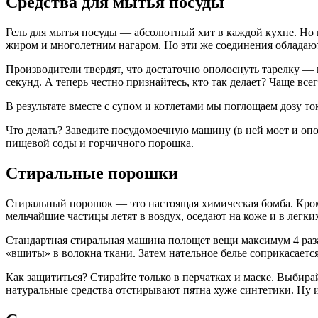
Средства для мытья посуды
Гель для мытья посуды — абсолютный хит в каждой кухне. Но 
жиром и многолетним нагаром. Но эти же соединения облада
Производители твердят, что достаточно ополоснуть тарелку —
секунд. А теперь честно признайтесь, кто так делает? Чаще все
В результате вместе с супом и котлетами мы поглощаем дозу т
Что делать? Заведите посудомоечную машину (в ней моет и опо
пищевой соды и горчичного порошка.
Стиральные порошки
Стиральный порошок — это настоящая химическая бомба. Кром
мельчайшие частицы летят в воздух, оседают на коже и в легки
Стандартная стиральная машина полощет вещи максимум 4 раза
«вшиты» в волокна ткани. Затем нательное белье соприкасаетс
Как защититься? Стирайте только в перчатках и маске. Выбир
натуральные средства отстирывают пятна хуже синтетики. Ну и 