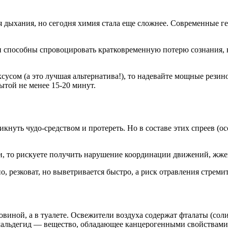
 дыхания, но сегодня химия стала еще сложнее. Современные ге
и способны спровоцировать кратковременную потерю сознания, 
сусом (а это лучшая альтернатива!), то надевайте мощные рези
той не менее 15-20 минут.
икнуть чудо-средством и протереть. Но в составе этих спреев (
и, то рискуете получить нарушение координации движений, жжен
о, резковат, но выветривается быстро, а риск отравления стремит
овиной, а в туалете. Освежители воздуха содержат фталаты (с
мальдегид — вещество, обладающее канцерогенными свойствами 