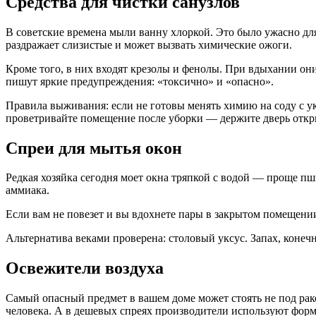
Средства для чистки санузлов
В советские времена мыли ванну хлоркой. Это было ужасно для
раздражает слизистые и может вызвать химические ожоги.
Кроме того, в них входят крезолы и фенолы. При вдыхании он
пишут яркие предупреждения: «токсично» и «опасно».
Правила выживания: если не готовы менять химию на соду с ук
проветривайте помещение после уборки — держите дверь откры
Спреи для мытья окон
Редкая хозяйка сегодня моет окна тряпкой с водой — проще пш
аммиака.
Если вам не повезет и вы вдохнете пары в закрытом помещени
Альтернатива веками проверена: столовый уксус. Запах, конечн
Освежители воздуха
Самый опасный предмет в вашем доме может стоять не под рак
человека. А в дешевых спреях производители используют фор