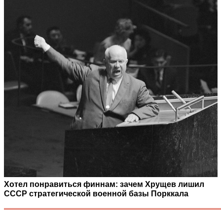
Хотел понравиться финнам: зачем Хрущев лишил
СССР стратегической военной базы Порккала