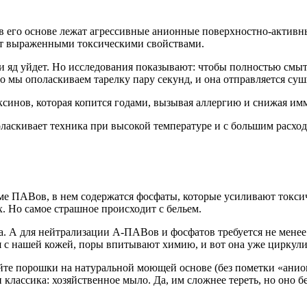
в его основе лежат агрессивные анионные поверхностно-активн
ют выраженными токсическими свойствами.
 и яд уйдет. Но исследования показывают: чтобы полностью смыт
го мы ополаскиваем тарелку пару секунд, и она отправляется суш
оксинов, которая копится годами, вызывая аллергию и снижая им
ласкивает техника при высокой температуре и с большим расход
е ПАВов, в нем содержатся фосфаты, которые усиливают токсич
х. Но самое страшное происходит с бельем.
. А для нейтрализации А-ПАВов и фосфатов требуется не менее
я с нашей кожей, поры впитывают химию, и вот она уже циркули
айте порошки на натуральной моющей основе (без пометки «ани
классика: хозяйственное мыло. Да, им сложнее тереть, но оно б