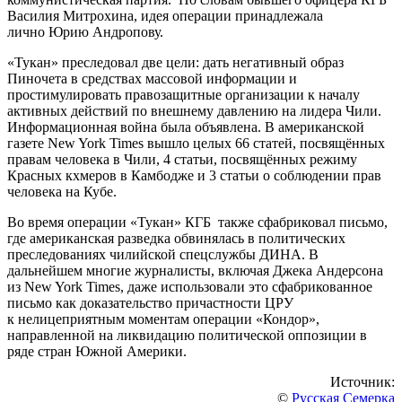
Василия Митрохина, идея операции принадлежала
лично Юрию Андропову.
«Тукан» преследовал две цели: дать негативный образ
Пиночета в средствах массовой информации и
простимулировать правозащитные организации к началу
активных действий по внешнему давлению на лидера Чили.
Информационная война была объявлена. В американской
газете New York Times вышло целых 66 статей, посвящённых
правам человека в Чили, 4 статьи, посвящённых режиму
Красных кхмеров в Камбодже и 3 статьи о соблюдении прав
человека на Кубе.
Во время операции «Тукан» КГБ также сфабриковал письмо,
где американская разведка обвинялась в политических
преследованиях чилийской спецслужбы ДИНА. В
дальнейшем многие журналисты, включая Джека Андерсона
из New York Times, даже использовали это сфабрикованное
письмо как доказательство причастности ЦРУ
к нелицеприятным моментам операции «Кондор»,
направленной на ликвидацию политической оппозиции в
ряде стран Южной Америки.
Источник:
©
Русская Семерка