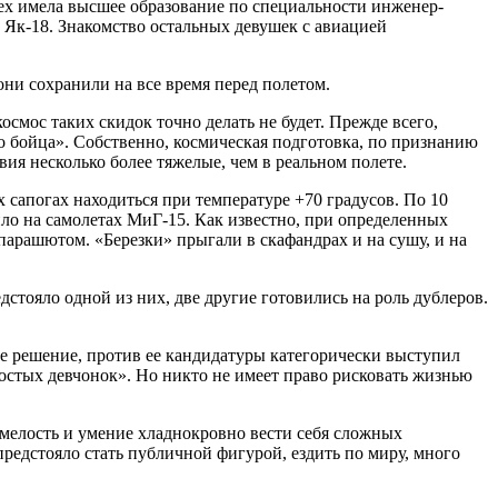
ех имела высшее образование по специальности инженер-
и Як-18. Знакомство остальных девушек с авиацией
они сохранили на все время перед полетом.
космос таких скидок точно делать не будет. Прежде всего,
 бойца». Собственно, космическая подготовка, по признанию
вия несколько более тяжелые, чем в реальном полете.
 сапогах находиться при температуре +70 градусов. По 10
ло на самолетах МиГ-15. Как известно, при определенных
парашютом. «Березки» прыгали в скафандрах и на сушу, и на
тояло одной из них, две другие готовились на роль дублеров.
ое решение, против ее кандидатуры категорически выступил
лостых девчонок». Но никто не имеет право рисковать жизнью
 смелость и умение хладнокровно вести себя сложных
редстояло стать публичной фигурой, ездить по миру, много