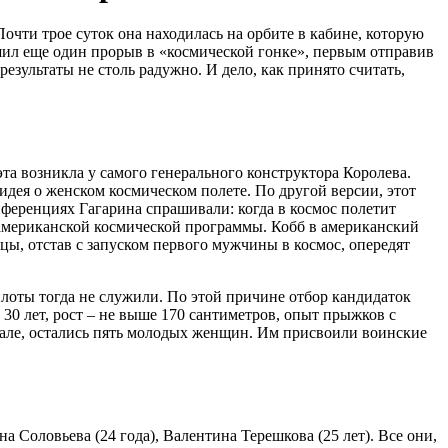
чти трое суток она находилась на орбите в кабине, которую
шил еще один прорыв в «космической гонке», первым отправив
езультаты не столь радужно. И дело, как принято считать,
эта возникла у самого генерального конструктора Королева.
 идея о женском космическом полете. По другой версии, этот
нференциях Гагарина спрашивали: когда в космос полетит
американской космической программы. Кобб в американский
цы, отстав с запуском первого мужчины в космос, опередят
лоты тогда не служили. По этой причине отбор кандидаток
0 лет, рост – не выше 170 сантиметров, опыт прыжков с
але, остались пять молодых женщин. Им присвоили воинские
а Соловьева (24 года), Валентина Терешкова (25 лет). Все они,