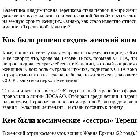
Валентина Владимировна Терешкова стала первой в мире женщи
даже конструкторы называли «консервной банкой» из-за тесно
на земную орбиту женщину. Однако, как стало известно относит
именно в Терешковой. Или нет?
Как было решено создать женский кос
Кому пришла в голову идея отправить в космос женщину, сейча
Еще говорят, что, вроде бы, Герман Титов, побывав в США, при
вопрос поднял генерал-лейтенант Каманин, который сопровожда
женщина? Свою роль сыграла и шумиха, поднятая в США вокру
отряд космонавтов включена не была, но «звоночек» для совет
СССР с запуском первой женщины?
Так или иначе, но к весне 1962 года в нашей стране был сфо
проводили о линии ДОСААФ. Отбирали среди летчиц и парашюти
парашютом. Первоначально к рассмотрению были представлены
звания – младший лейтенант – и стали готовить к полету.
Кем были космические «сестры» Тереш
В женский отряд космонавтов вошли: Жанна Еркина (22 года), Т