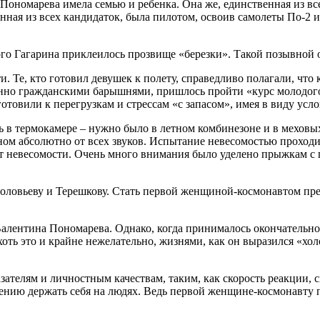
ономарева имела семью и ребенка. Она же, единственная из вс
нная из всех кандидаток, была пилотом, освоив самолеты По-2 
ого Гагарина приклеилось прозвище «березки». Такой позывной 
. Те, кто готовил девушек к полету, справедливо полагали, что 
нно гражданскими барышнями, пришлось пройти «курс молодого
товили к перегрузкам и стрессам «с запасом», имея в виду усло
 в термокамере – нужно было в летном комбинезоне и в меховых
ном абсолютно от всех звуков. Испытание невесомостью проходи
кт невесомости. Очень много внимания было уделено прыжкам с 
ловьеву и Терешкову. Стать первой женщиной-космонавтом предс
Валентина Пономарева. Однако, когда принималось окончательн
хоть это и крайне нежелательно, жизнями, как он выразился «хо
азателям и личностным качествам, таким, как скорость реакции,
нию держать себя на людях. Ведь первой женщине-космонавту п