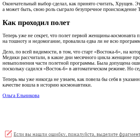
Окончательный выбор сделал, как принято считать, Хрущев. Э
а может быть, свою роль сыграло безупречное происхождение Т
Как проходил полет
Теперь уже не секрет, что полет первой женщины-космонавта пр
на тошноту и недомогание, провалила едва ли не всю программу
Дело, по всей видимости, в том, что старт «Востока-6», на ко
Медики рассчитали, в какие дни месячного цикла женщине прощ
невыполнения части полетной программы. Была допущена ошибка
поскольку садился «Восток-6» в автоматическом режиме. Но се
Теперь мы уже никогда не узнаем, как повела бы себя в указан
качестве вошла в историю космонавтики.
Ольга Ельникова