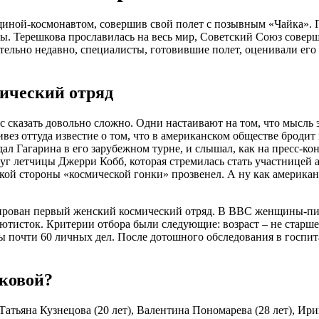
ной-космонавтом, совершив свой полет с позывным «Чайка». По
ты. Терешкова прославилась на весь мир, Советский Союз совер
ельно недавно, специалисты, готовившие полет, оценивали его р
мический отряд
с сказать довольно сложно. Одни настаивают на том, что мысль 
вез оттуда известие о том, что в американском обществе бродит
л Гагарина в его зарубежном турне, и слышал, как на пресс-ко
г летчицы Джерри Кобб, которая стремилась стать участницей 
ской стороны «космической гонки» прозвенел. А ну как американ
рмирован первый женский космический отряд. В ВВС женщины-пи
сток. Критерии отбора были следующие: возраст – не старше 3
 почти 60 личных дел. После дотошного обследования в госпит
ковой?
атьяна Кузнецова (20 лет), Валентина Пономарева (28 лет), Ирин