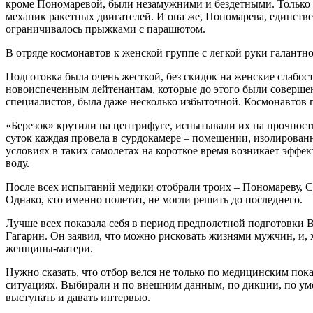
кроме Пономаревой, были незамужними и бездетными. Только П
механик ракетных двигателей. И она же, Пономарева, единстве
ограничивалось прыжками с парашютом.
В отряде космонавтов к женской группе с легкой руки галантн
Подготовка была очень жесткой, без скидок на женские слабости
новоиспеченным лейтенантам, которые до этого были соверше
специалистов, была даже несколько избыточной. Космонавтов го
«Березок» крутили на центрифуге, испытывали их на прочность
суток каждая провела в сурдокамере – помещении, изолирован
условиях в таких самолетах на короткое время возникает эффе
воду.
После всех испытаний медики отобрали троих – Пономареву, Со
Однако, кто именно полетит, не могли решить до последнего.
Лучше всех показала себя в период предполетной подготовки 
Гагарин. Он заявил, что можно рисковать жизнями мужчин, и, 
женщины-матери.
Нужно сказать, что отбор велся не только по медицинским пок
ситуациях. Выбирали и по внешним данным, по дикции, по уме
выступать и давать интервью.