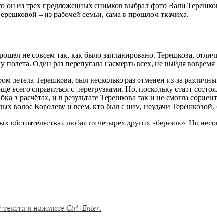
то он из трех предложенных снимков выбрал фото Вали Терешко
ерешковой – из рабочей семьи, сама в прошлом ткачиха.
ошел не совсем так, как было запланировано. Терешкова, отличн
 полета. Один раз перепугала насмерть всех, не выйдя вовремя н
тором летела Терешкова, был несколько раз отменен из-за различ
е всего справиться с перегрузками. Но, поскольку старт состоял
 в расчётах, и в результате Терешкова так и не смогла сориент
дых волос Королеву и всем, кто был с ним, неудачи Терешковой,
ных обстоятельствах любая из четырех других «березок». Но нес