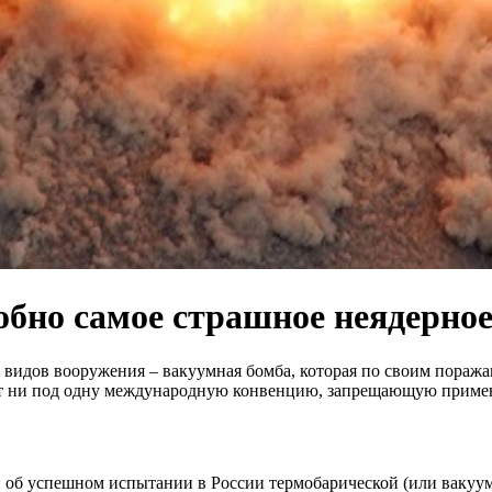
собно самое страшное неядерно
идов вооружения – вакуумная бомба, которая по своим поражаю
ет ни под одну международную конвенцию, запрещающую приме
и об успешном испытании в России термобарической (или вакуу