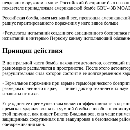
неядерным оружием в мире. Российский боеприпас был назван 
показателе принадлежала американской бомбе GBU-43В MOAB 
Российская бомба, имея меньший вес, превзошла американский 
радиус гарантированного поражения у него вдвое больше.
«Результаты испытаний созданного авиационного боеприпаса п
испытаний в интервью Первому каналу исполняющий обязанно
Принцип действия
В центральной части бомбы находится детонатор, состоящий из 
равномерно распыляется в пространстве. После этого детонато
разрушительная сила которой состоит в ее долговременном хар
«Термальное поражение при взрыве термобарического боеприпа
размером огненного шара», — пишет доктор технических наук
и защиты от них».
Еще одним ее преимуществом является эффективность в огран
время как ударная волна вакуумной бомбы способна проникнут
этой причине, как пишет Виктор Владимиров, она чаще примен
защищенных сооружениях или эвакуировав в безопасные районы.
обезвреживания мин.