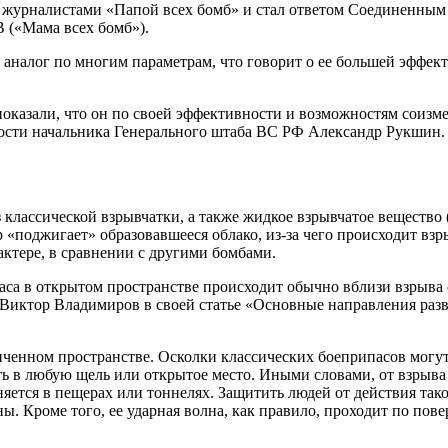
журналистами «Папой всех бомб» и стал ответом Соединенным Ш
(«Мама всех бомб»).
аналог по многим параметрам, что говорит о ее большей эффект
оказали, что он по своей эффективности и возможностям соизм
сти начальника Генерального штаба ВС РФ Александр Рукшин.
классической взрывчатки, а также жидкое взрывчатое вещество (
р «поджигает» образовавшееся облако, из-за чего происходит вз
актере, в сравнении с другими бомбами.
са в открытом пространстве происходит обычно вблизи взрыва 
 Виктор Владимиров в своей статье «Основные направления ра
иченном пространстве. Осколки классических боеприпасов могу
ь в любую щель или открытое место. Иными словами, от взрыва
яется в пещерах или тоннелях. Защитить людей от действия та
 Кроме того, ее ударная волна, как правило, проходит по пове