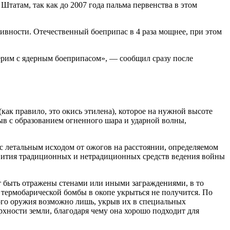
татам, так как до 2007 года пальма первенства в этом
ивности. Отечественный боеприпас в 4 раза мощнее, при этом
ерим с ядерным боеприпасом», — сообщил сразу после
как правило, это окись этилена), которое на нужной высоте
рыв с образованием огненного шара и ударной волны,
с летальным исходом от ожогов на расстоянии, определяемом
звития традиционных и нетрадиционных средств ведения войны
т быть отражены стенами или иными заграждениями, в то
 термобарической бомбы в окопе укрыться не получится. По
кого оружия возможно лишь, укрыв их в специальных
рхности земли, благодаря чему она хорошо подходит для