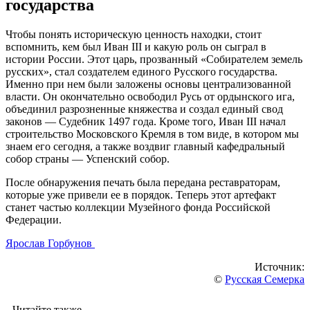
государства
Чтобы понять историческую ценность находки, стоит
вспомнить, кем был Иван III и какую роль он сыграл в
истории России. Этот царь, прозванный «Собирателем земель
русских», стал создателем единого Русского государства.
Именно при нем были заложены основы централизованной
власти. Он окончательно освободил Русь от ордынского ига,
объединил разрозненные княжества и создал единый свод
законов — Судебник 1497 года. Кроме того, Иван III начал
строительство Московского Кремля в том виде, в котором мы
знаем его сегодня, а также воздвиг главный кафедральный
собор страны — Успенский собор.
После обнаружения печать была передана реставраторам,
которые уже привели ее в порядок. Теперь этот артефакт
станет частью коллекции Музейного фонда Российской
Федерации.
Ярослав Горбунов
Источник:
©
Русская Семерка
Читайте также