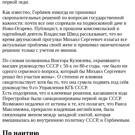
первой леди.
Как известно, Горбачев никогда не принимал
скоропалительных решений по вопросам государственной
важности: почти все они созревали на подмосковной даче в
Ново-Огарево. Публицист, в прошлом комсомольский и
партийный деятель Владислав Швед рассказывает, что во
время двухчасовой прогулки Михаил Сергеевич излагал все
актуальные проблемы своей жене и принимал окончательное
решение только с учетом ее мнения.
По словам полковника Виктора Кузовлева, охранявшего
высшее руководство СССР с 50-х по 80-е годы, «не было ни
одного серьезного вопроса, который бы Михаил Сергеевич
решал без участия жены». О степени ее влияния
свидетельствует хотя бы то, что она сумела подмять под себя
руководство 9-го Управления КГБ СССР.
Есть подозрения, что и ключевые решения, касавшиеся хода
Перестройки были санкционированы первой леди СССР.
Возможно недалеки от истины и те, кто полагает, что Раиса
Максимовна, прекрасно владевшая английским, была
связующим звеном между западной элитой, которая
вмешивалась во внутреннюю политику СССР, и Горбачевым.
По наитию