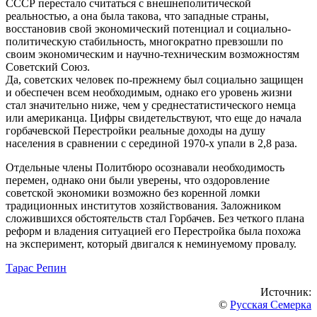
СССР перестало считаться с внешнеполитической
реальностью, а она была такова, что западные страны,
восстановив свой экономический потенциал и социально-
политическую стабильность, многократно превзошли по
своим экономическим и научно-техническим возможностям
Советский Союз.
Да, советских человек по-прежнему был социально защищен
и обеспечен всем необходимым, однако его уровень жизни
стал значительно ниже, чем у среднестатистического немца
или американца. Цифры свидетельствуют, что еще до начала
горбачевской Перестройки реальные доходы на душу
населения в сравнении с серединой 1970-х упали в 2,8 раза.
Отдельные члены Политбюро осознавали необходимость
перемен, однако они были уверены, что оздоровление
советской экономики возможно без коренной ломки
традиционных институтов хозяйствования. Заложником
сложившихся обстоятельств стал Горбачев. Без четкого плана
реформ и владения ситуацией его Перестройка была похожа
на эксперимент, который двигался к неминуемому провалу.
Тарас Репин
Источник:
©
Русская Семерка