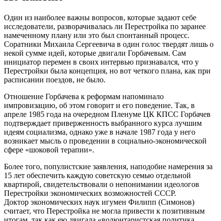
Один из наиболее важны вопросов, которые задают себе
исследователи, разворачивалась ли Перестройка по заранее
намеченному плану или это был спонтанный процесс.
Соратники Михаила Сергеевича в один голос твердят лишь о
некой сумме идей, которые двигали Горбачевым. Сам
инициатор перемен в своих интервью признавался, что у
Перестройки была концепция, но вот четкого плана, как при
расписании поездов, не было.
Отношение Горбачева к реформам напоминало
импровизацию, об этом говорит и его поведение. Так, в
апреле 1985 года на очередном Пленуме ЦК КПСС Горбачев
подтверждает приверженность выбранного курса лучшим
идеям социализма, однако уже в начале 1987 года у него
возникает мысль о проведении в социально-экономической
сфере «шоковой терапии».
Более того, популистские заявления, наподобие намерения за
15 лет обеспечить каждую советскую семью отдельной
квартирой, свидетельствовали о непонимании идеологов
Перестройки экономических возможностей СССР.
Доктор экономических наук игумен Филипп (Симонов)
считает, что Перестройка не могла привести к позитивным
итогам, так как ею двигала «волюнтаристская политика,