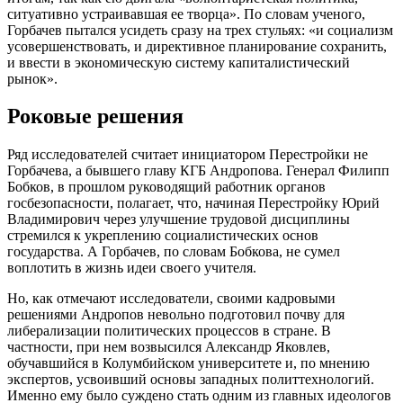
ситуативно устраивавшая ее творца». По словам ученого,
Горбачев пытался усидеть сразу на трех стульях: «и социализм
усовершенствовать, и директивное планирование сохранить,
и ввести в экономическую систему капиталистический
рынок».
Роковые решения
Ряд исследователей считает инициатором Перестройки не
Горбачева, а бывшего главу КГБ Андропова. Генерал Филипп
Бобков, в прошлом руководящий работник органов
госбезопасности, полагает, что, начиная Перестройку Юрий
Владимирович через улучшение трудовой дисциплины
стремился к укреплению социалистических основ
государства. А Горбачев, по словам Бобкова, не сумел
воплотить в жизнь идеи своего учителя.
Но, как отмечают исследователи, своими кадровыми
решениями Андропов невольно подготовил почву для
либерализации политических процессов в стране. В
частности, при нем возвысился Александр Яковлев,
обучавшийся в Колумбийском университете и, по мнению
экспертов, усвоивший основы западных политтехнологий.
Именно ему было суждено стать одним из главных идеологов