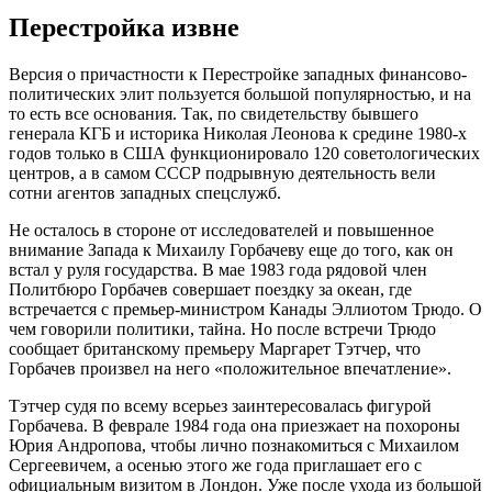
Перестройка извне
Версия о причастности к Перестройке западных финансово-
политических элит пользуется большой популярностью, и на
то есть все основания. Так, по свидетельству бывшего
генерала КГБ и историка Николая Леонова к средине 1980-х
годов только в США функционировало 120 советологических
центров, а в самом СССР подрывную деятельность вели
сотни агентов западных спецслужб.
Не осталось в стороне от исследователей и повышенное
внимание Запада к Михаилу Горбачеву еще до того, как он
встал у руля государства. В мае 1983 года рядовой член
Политбюро Горбачев совершает поездку за океан, где
встречается с премьер-министром Канады Эллиотом Трюдо. О
чем говорили политики, тайна. Но после встречи Трюдо
сообщает британскому премьеру Маргарет Тэтчер, что
Горбачев произвел на него «положительное впечатление».
Тэтчер судя по всему всерьез заинтересовалась фигурой
Горбачева. В феврале 1984 года она приезжает на похороны
Юрия Андропова, чтобы лично познакомиться с Михаилом
Сергеевичем, а осенью этого же года приглашает его с
официальным визитом в Лондон. Уже после ухода из большой