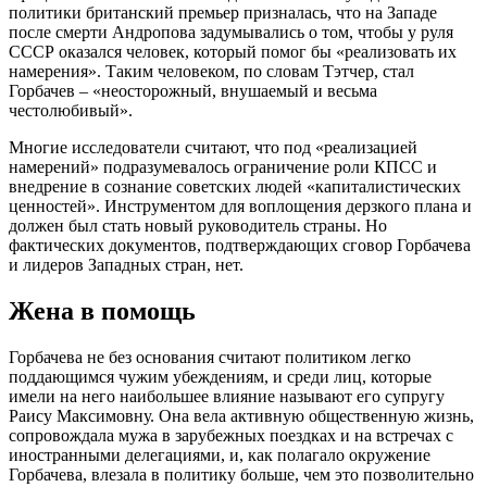
политики британский премьер призналась, что на Западе
после смерти Андропова задумывались о том, чтобы у руля
СССР оказался человек, который помог бы «реализовать их
намерения». Таким человеком, по словам Тэтчер, стал
Горбачев – «неосторожный, внушаемый и весьма
честолюбивый».
Многие исследователи считают, что под «реализацией
намерений» подразумевалось ограничение роли КПСС и
внедрение в сознание советских людей «капиталистических
ценностей». Инструментом для воплощения дерзкого плана и
должен был стать новый руководитель страны. Но
фактических документов, подтверждающих сговор Горбачева
и лидеров Западных стран, нет.
Жена в помощь
Горбачева не без основания считают политиком легко
поддающимся чужим убеждениям, и среди лиц, которые
имели на него наибольшее влияние называют его супругу
Раису Максимовну. Она вела активную общественную жизнь,
сопровождала мужа в зарубежных поездках и на встречах с
иностранными делегациями, и, как полагало окружение
Горбачева, влезала в политику больше, чем это позволительно