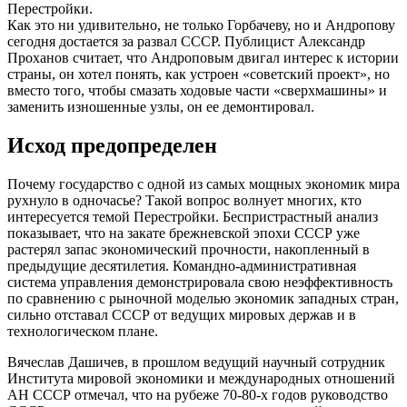
Перестройки.
Как это ни удивительно, не только Горбачеву, но и Андропову
сегодня достается за развал СССР. Публицист Александр
Проханов считает, что Андроповым двигал интерес к истории
страны, он хотел понять, как устроен «советский проект», но
вместо того, чтобы смазать ходовые части «сверхмашины» и
заменить изношенные узлы, он ее демонтировал.
Исход предопределен
Почему государство с одной из самых мощных экономик мира
рухнуло в одночасье? Такой вопрос волнует многих, кто
интересуется темой Перестройки. Беспристрастный анализ
показывает, что на закате брежневской эпохи СССР уже
растерял запас экономический прочности, накопленный в
предыдущие десятилетия. Командно-административная
система управления демонстрировала свою неэффективность
по сравнению с рыночной моделью экономик западных стран,
сильно отставал СССР от ведущих мировых держав и в
технологическом плане.
Вячеслав Дашичев, в прошлом ведущий научный сотрудник
Института мировой экономики и международных отношений
АН СССР отмечал, что на рубеже 70-80-х годов руководство