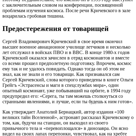
с заключительным словом на конференции, посвященной
проблемам изучения космоса. После речи Кричевского в зале
воцарилась гробовая тишина.
Предостережения от товарищей
Сергей Владимирович Кричевский в свое время окончил
высшее военное авиационное училище летчиков и несколько
лет отслужил в войсках ПВО и в ВВС. В конце 1980-х годов
Кричевский оказался зачислен в отряд космонавтов и вместе
со всеми прошел предполетную подготовку. Впрочем, космос
ему так и не удалось повидать. Однако тогда он об этом не
знал, как не знали и его товарищи. Как признавался сам
Сергей Кричевский, слова которого приведены в книге Ольги
Грейгъ «Эстрасенсы и маги в спецслужбах мира», один
опытный космонавт, уже побывавший на орбите, в 1994 году
предупредил его: «Серега, ты там можешь столкнуться со
странными явлениями, и лучше, если ты будешь к ним готов».
Как утверждает Анатолий Бернацкий, автор издания «100
великих тайн Вселенной», астронавт рассказал Кричевскому о
том, как, будучи на станции, он выходил из своего
привычного тела и «перевоплощался» в динозавра. Он ясно
видел на своих лапах перепонки, чувствовал, как на хребте