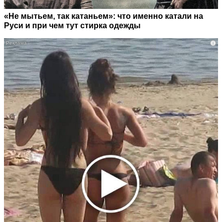
«Не мытьем, так катаньем»: что именно катали на
Руси и при чем тут стирка одежды
i