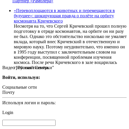
Партнер «Рамблера»
«Перевоплощаются в животных и перемещаются в
будущее»: шокирующая правда о полёте на орбиту
космонавта Кричевского
Несмотря на то, что Сергей Кричевский прошел полную
подготовку в отряде космонавтов, на орбите он ни разу
не был. Однако это обстоятельство нисколько не умаляет
вклада, который внес Кричевский в отечественную и
мировую науку. Поэтому неудивительно, что именно он
в 1995 году выступил с заключительным словом на
конференции, посвященной проблемам изучения
космоса. После речи Кричевского в зале воцарилась
Видео "Русской Семёрки"
гробовая тишина.
Войти, используя:
Социальные сети
Почту
Используя логин и пароль:
Login