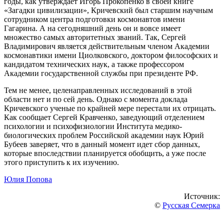
годы, как утверждает Игорь Прокопенко в своей книге
«Загадки цивилизации», Кричевский был старшим научным
сотрудником центра подготовки космонавтов имени
Гагарина. А на сегодняшний день он и вовсе имеет
множество самых авторитетных званий. Так, Сергей
Владимирович является действительным членом Академии
космонавтики имени Циолковского, доктором философских и
кандидатом технических наук, а также профессором
Академии государственной службы при президенте РФ.
Тем не менее, целенаправленных исследований в этой
области нет и по сей день. Однако с момента доклада
Кричевского ученые по крайней мере перестали их отрицать.
Как сообщает Сергей Кравченко, заведующий отделением
психологии и психофизиологии Института медико-
биологических проблем Российской академии наук Юрий
Бубеев заверяет, что в данный момент идет сбор данных,
которые впоследствии планируется обобщить, а уже после
этого приступить к их изучению.
Юлия Попова
Источник:
©
Русская Семерка