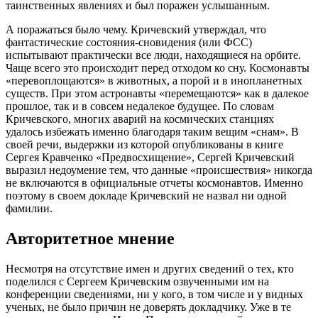
таинственных явлениях и был поражен услышанным.
А поражаться было чему. Кричевский утверждал, что
фантастические состояния-сновидения (или ФСС)
испытывают практически все люди, находящиеся на орбите.
Чаще всего это происходит перед отходом ко сну. Космонавты
«перевоплощаются» в животных, а порой и в инопланетных
существ. При этом астронавты «перемещаются» как в далекое
прошлое, так и в совсем недалекое будущее. По словам
Кричевского, многих аварий на космических станциях
удалось избежать именно благодаря таким вещим «снам». В
своей речи, выдержки из которой опубликованы в книге
Сергея Кравченко «Предвосхищение», Сергей Кричевский
выразил недоумение тем, что данные «происшествия» никогда
не включаются в официальные отчеты космонавтов. Именно
поэтому в своем докладе Кричевский не назвал ни одной
фамилии.
Авторитетное мнение
Несмотря на отсутствие имен и других сведений о тех, кто
поделился с Сергеем Кричевским озвученными им на
конференции сведениями, ни у кого, в том числе и у видных
ученых, не было причин не доверять докладчику. Уже в те