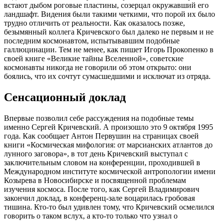
встают дыбом роговые пластины, созерцал окружавший его
ландшафт. Видения были такими четкими, что порой их было
трудно отличить от реальности. Как оказалось позже,
безымянный коллега Кричевского был далеко не первым и не
последним космонавтом, испытывавшим подобные
галлюцинации. Тем не менее, как пишет Игорь Прокопенко в
своей книге «Великие тайны Вселенной», советские
космонавты никогда не говорили об этом открыто: они
боялись, что их сочтут сумасшедшими и исключат из отряда.
Сенсационный доклад
Впервые позволил себе рассуждения на подобные темы
именно Сергей Кричевский. А произошло это 9 октября 1995
года. Как сообщает Антон Первушин на страницах своей
книги «Космическая мифология: от марсианских атлантов до
лунного заговора», в тот день Кричевский выступал с
заключительным словом на конференции, проходившей в
Международном институте космической антропологии имени
Козырева в Новосибирске и посвященной проблемам
изучения космоса. После того, как Сергей Владимирович
закончил доклад, в конференц-зале воцарилась гробовая
тишина. Кто-то был удивлен тому, что Кричевский осмелился
говорить о таком вслух, а кто-то только что узнал о