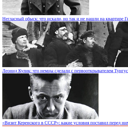
Негласный обыск: что искали, но так и не нашли на квартире 
Леонид Кулик: что немцы сделали с первооткрывателем Тунгус
«Визит Керенского в СССР»: какие условия поставил перед н