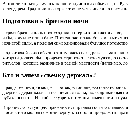
В отличие от мусульманских или индуистских обычаев, на Руси
календарем. Традиционно торжество не устраивали во время по
Подготовка к брачной ночи
Первая брачная ночь происходила на территории жениха, ведь 
избы, в чулане или в бане. Постель застилали бельем, взятым 
нечистой силы, а поленья символизировали будущее потомство
Подготовкой ложа обычно занималась сваха, реже — мать или с
который должен был продемонстрировать свою мужскую состо
ритуалов, которые разнились в разной местности (например, ло
Кто и зачем «свечку держал»?
Правда, не без присмотра — за закрытой дверью обязательно к
дверью задерживалась и вся шумная толпа, подбадривающая но
рубаха невесты. И чтобы ее узреть в темном помещении и нужн
Впрочем, зачастую разгоряченные спиртным гости заглядывали
После этого молодых могли вернуть за стол и продолжить праз