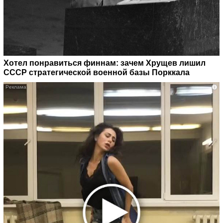
Хотел понравиться финнам: зачем Хрущев лишил
СССР стратегической военной базы Порккала
i