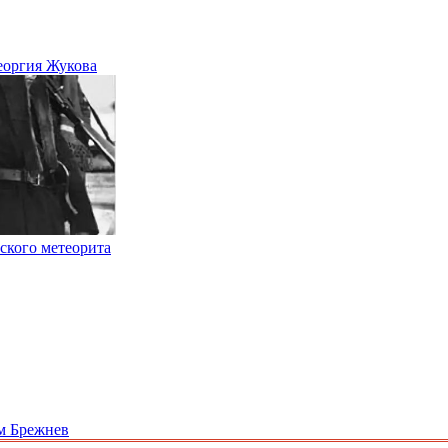
Георгия Жукова
ского метеорита
им Брежнев