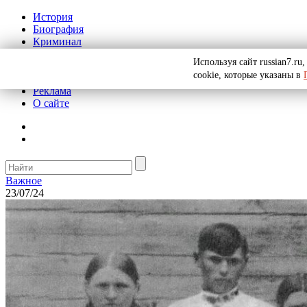
История
Биография
Криминал
СССР
Используя сайт russian7.r
Тайны
cookie, которые указаны в
Рекомендации
Реклама
О сайте
Важное
23/07/24