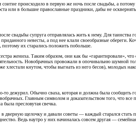
 соитие происходило в первую же ночь после свадьбы, а потому
ста или в большие православные праздники, дабы не осквернять 
после свадьбы супруга отправлялась жить к нему. Для таинства 
из приданного невесты, а под нее клали своеобразные обереги. 
, поэтому их старались положить побольше.
естра жениха. Таким образом, они как бы «гарантировали», что с
ятельность. Новобрачных провожали в опочивальню шумной то
же хлестали кнутом, чтобы выгнать из него бесов), молодых нак
то-то дежурил. Обычно сваха, которая и должна была сообщить г
вобрачных. Главным символом и доказательством того, что все 
а была пресловутая свечка.
 в дверную щелочку и давали советы — каждый старался стать 
днество. Ведь наутро у них начиналась совсем другая — семейна