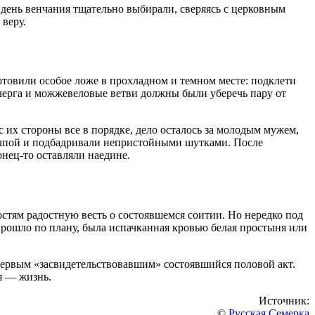
 день венчания тщательно выбирали, сверяясь с церковным
веру.
готовили особое ложе в прохладном и темном месте: подклети
Кочерга и можжевеловые ветви должны были уберечь пару от
 их стороны все в порядке, дело осталось за молодым мужем,
лпой и подбадривали непристойными шутками. После
онец-то оставляли наедине.
остям радостную весть о состоявшемся соитии. Но нередко под
прошло по плану, была испачканная кровью белая простыня или
первым «засвидетельствовавшим» состоявшийся половой акт.
я — жизнь.
Источник:
©
Русская Семерка