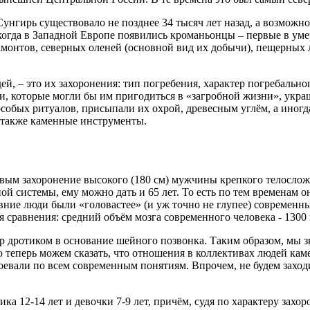
ирь существовало не позднее 34 тысяч лет назад, а возможно, 
 когда в Западной Европе появились кроманьонцы – первые в ум
амонтов, северных оленей (основной вид их добычи), пещерных л
й, – это их захоронения: тип погребения, характер погребально
и, которые могли бы им пригодиться в «загробной жизни», укра
собых ритуалов, присыпали их охрой, древесным углём, а иногд
 также каменные инструменты.
вым захоронение высокого (180 см) мужчины крепкого телосло
тной системы, ему можно дать и 65 лет. То есть по тем временам
ние люди были «головастее» (и уж точно не глупее) современны
 сравнения: средний объём мозга современного человека - 1300
р дротиком в основание шейного позвонка. Таким образом, мы зн
ью теперь можем сказать, что отношения в коллективах людей ка
 воевали по всем современным понятиям. Впрочем, не будем захо
а 12-14 лет и девочки 7-9 лет, причём, судя по характеру захо