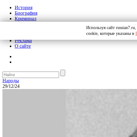
История
Биография
Криминал
СССР
Используя сайт russian7.r
Тайны
cookie, которые указаны в
Рекомендации
Реклама
О сайте
Народы
29/12/24