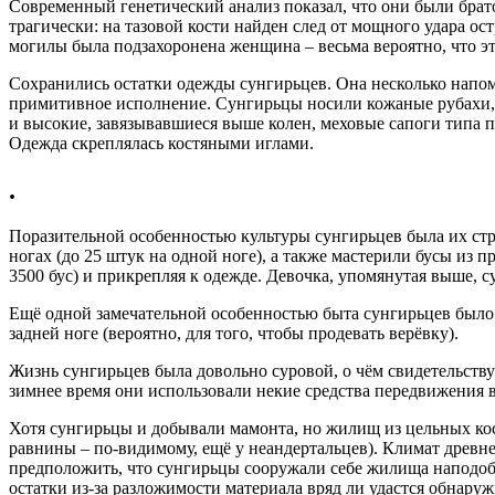
Современный генетический анализ показал, что они были брато
трагически: на тазовой кости найден след от мощного удара ос
могилы была подзахоронена женщина – весьма вероятно, что эт
Сохранились остатки одежды сунгирьцев. Она несколько напом
примитивное исполнение. Сунгирьцы носили кожаные рубахи, ш
и высокие, завязывавшиеся выше колен, меховые сапоги типа
Одежда скреплялась костяными иглами.
.
Поразительной особенностью культуры сунгирьцев была их стра
ногах (до 25 штук на одной ноге), а также мастерили бусы из 
3500 бус) и прикрепляя к одежде. Девочка, упомянутая выше, 
Ещё одной замечательной особенностью быта сунгирьцев было
задней ноге (вероятно, для того, чтобы продевать верёвку).
Жизнь сунгирьцев была довольно суровой, о чём свидетельств
зимнее время они использовали некие средства передвижения вр
Хотя сунгирьцы и добывали мамонта, но жилищ из цельных кос
равнины – по-видимому, ещё у неандертальцев). Климат древне
предположить, что сунгирьцы сооружали себе жилища наподоби
остатки из-за разложимости материала вряд ли удастся обнару