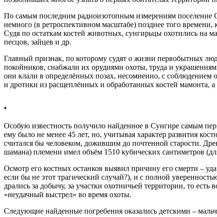
По самым последним радиоизотопным измерениям поселение Сунг
немного (в ретроспективном масштабе) позднее того времени,
Судя по остаткам костей животных, сунгирьцы охотились на м
песцов, зайцев и др.
Главный признак, по которому судят о жизни первобытных люде
покойников, снабжали их орудиями охоты, труда и украшениям
они клали в определённых позах, несомненно, с соблюдением о
и дротики из расщеплённых и обработанных костей мамонта, а
.
Особую известность получило найденное в Сунгире самым пер
ему было не менее 45 лет, но, учитывая характер развития кос
считался бы человеком, дожившим до почтенной старости. Древ
шамана) племени имел объём 1510 кубических сантиметров (для
Осмотр его костных останков выявил причину его смерти – уда
если бы не этот трагический случай?), и с полной уверенност
дрались за добычу, за участки охотничьей территории, то есть
«неудачный выстрел» во время охоты.
Следующие найденные погребения оказались детскими – мальчик