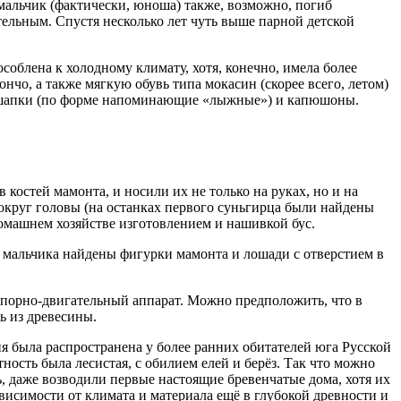
 мальчик (фактически, юноша) также, возможно, погиб
ртельным. Спустя несколько лет чуть выше парной детской
облена к холодному климату, хотя, конечно, имела более
о, а также мягкую обувь типа мокасин (скорее всего, летом)
е шапки (по форме напоминающие «лыжные») и капюшоны.
костей мамонта, и носили их не только на руках, но и на
 вокруг головы (на останках первого суньгирца были найдены
домашнем хозяйстве изготовлением и нашивкой бус.
 мальчика найдены фигурки мамонта и лошади с отверстием в
опорно-двигательный аппарат. Можно предположить, что в
ь из древесины.
я была распространена у более ранних обитателей юга Русской
ость была лесистая, с обилием елей и берёз. Так что можно
 даже возводили первые настоящие бревенчатые дома, хотя их
висимости от климата и материала ещё в глубокой древности и