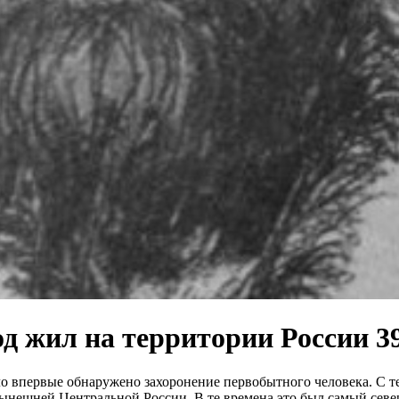
д жил на территории России 39
о впервые обнаружено захоронение первобытного человека. С те
ынешней Центральной России. В те времена это был самый севе