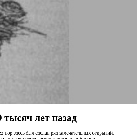
 тысяч лет назад
х пор здесь был сделан ряд замечательных открытий,
рный край человеческой ойкумены в Европе.