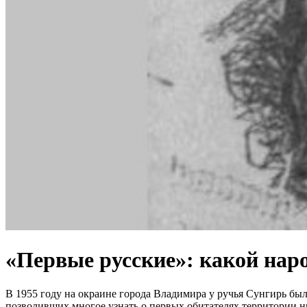
«Первые русские»: какой наро
В 1955 году на окраине города Владимира у ручья Сунгирь был
позволивших многое узнать о первых обитателях территории н