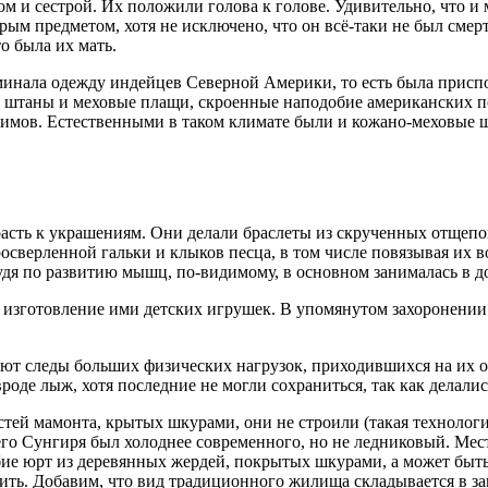
м и сестрой. Их положили голова к голове. Удивительно, что и
трым предметом, хотя не исключено, что он всё-таки не был сме
о была их мать.
инала одежду индейцев Северной Америки, то есть была приспос
таны и меховые плащи, скроенные наподобие американских понч
 пимов. Естественными в таком климате были и кожано-меховы
сть к украшениям. Они делали браслеты из скрученных отщепов 
просверленной гальки и клыков песца, в том числе повязывая их
судя по развитию мышц, по-видимому, в основном занималась в 
 изготовление ими детских игрушек. В упомянутом захоронении
уют следы больших физических нагрузок, приходившихся на их 
оде лыж, хотя последние не могли сохраниться, так как делалис
тей мамонта, крытых шкурами, они не строили (такая технологи
го Сунгиря был холоднее современного, но не ледниковый. Местн
е юрт из деревянных жердей, покрытых шкурами, а может быть,
жить. Добавим, что вид традиционного жилища складывается в за