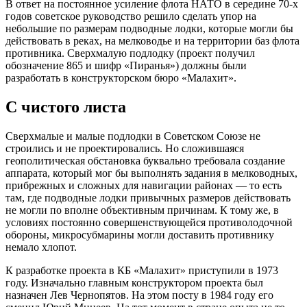
В ответ на постоянное усиление флота НАТО в середине 70-х
годов советское руководство решило сделать упор на
небольшие по размерам подводные лодки, которые могли бы
действовать в реках, на мелководье и на территории баз флота
противника. Сверхмалую подлодку (проект получил
обозначение 865 и шифр «Пиранья») должны были
разработать в конструкторском бюро «Малахит».
С чистого листа
Сверхмалые и малые подлодки в Советском Союзе не
строились и не проектировались. Но сложившаяся
геополитическая обстановка буквально требовала создание
аппарата, который мог бы выполнять задания в мелководных,
прибрежных и сложных для навигации районах — то есть
там, где подводные лодки привычных размеров действовать
не могли по вполне объективным причинам. К тому же, в
условиях постоянно совершенствующейся противолодочной
обороны, микросубмарины могли доставить противнику
немало хлопот.
К разработке проекта в КБ «Малахит» приступили в 1973
году. Изначально главным конструктором проекта был
назначен Лев Чернопятов. На этом посту в 1984 году его