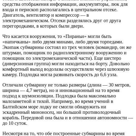
средства отображения информации, аккумуляторы, люк для
входа и перископ располагались в центральном отсеке.
Двигатель, вентилятор и компрессор — в
электромеханическом. Отсеки разделялись друг от друга
перегородками, в которых были двери.
Что касается вооружения, то «Пираньи» могли быть
«напичканы» либо двумя минами, либо двумя торпедами.
Экипаж субмарины состоял из трех человек (командир, он же
штурман, помощник по радиоэлектронному вооружению и
помощник по электромеханической части). Еще шестеро
(диверсионная группа) могли находиться на борту. Довольно
комфортный выход водолазы осуществляли через шлюзовую
камеру. Подлодка могла развивать скорость до 6,6 узла.
Отличали субмарину не только размеры (длина — 30 метров,
ширина — 4,7 метра), но и инновационный на то время
подход к шумоизоляции. Подлодка была максимально
малозаметной и тихой. Например, во время учений в
Балтийском море лодку не смогли обнаружить ни
эскадренный миноносец, ни большой противолодочный
корабль. Передовой она была и в отношении автономности —
до 10 суток.
Несмотря на то, что обе построенные субмарины во время