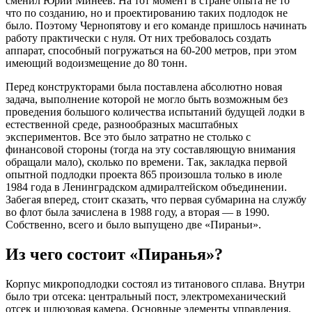
сменил Юрий Минеев. На тот момент в стране опыта не то
что по созданию, но и проектированию таких подлодок не
было. Поэтому Чернопятову и его команде пришлось начинать
работу практически с нуля. От них требовалось создать
аппарат, способный погружаться на 60-200 метров, при этом
имеющий водоизмещение до 80 тонн.
Перед конструкторами была поставлена абсолютно новая
задача, выполнение которой не могло быть возможным без
проведения большого количества испытаний будущей лодки в
естественной среде, разнообразных масштабных
экспериментов. Все это было затратно не столько с
финансовой стороны (тогда на эту составляющую внимания
обращали мало), сколько по времени. Так, закладка первой
опытной подлодки проекта 865 произошла только в июле
1984 года в Ленинградском адмиралтейском объединении.
Забегая вперед, стоит сказать, что первая субмарина на службу
во флот была зачислена в 1988 году, а вторая — в 1990.
Собственно, всего и было выпущено две «Пираньи».
Из чего состоит «Пиранья»?
Корпус микроподлодки состоял из титанового сплава. Внутри
было три отсека: центральный пост, электромеханический
отсек и шлюзовая камера. Основные элементы управления,