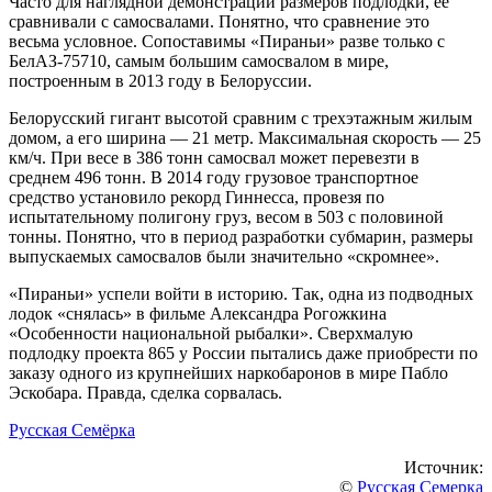
Часто для наглядной демонстрации размеров подлодки, ее
сравнивали с самосвалами. Понятно, что сравнение это
весьма условное. Сопоставимы «Пираньи» разве только с
БелАЗ-75710, самым большим самосвалом в мире,
построенным в 2013 году в Белоруссии.
Белорусский гигант высотой сравним с трехэтажным жилым
домом, а его ширина — 21 метр. Максимальная скорость — 25
км/ч. При весе в 386 тонн самосвал может перевезти в
среднем 496 тонн. В 2014 году грузовое транспортное
средство установило рекорд Гиннесса, провезя по
испытательному полигону груз, весом в 503 с половиной
тонны. Понятно, что в период разработки субмарин, размеры
выпускаемых самосвалов были значительно «скромнее».
«Пираньи» успели войти в историю. Так, одна из подводных
лодок «снялась» в фильме Александра Рогожкина
«Особенности национальной рыбалки». Сверхмалую
подлодку проекта 865 у России пытались даже приобрести по
заказу одного из крупнейших наркобаронов в мире Пабло
Эскобара. Правда, сделка сорвалась.
Русская Семёрка
Источник:
©
Русская Семерка