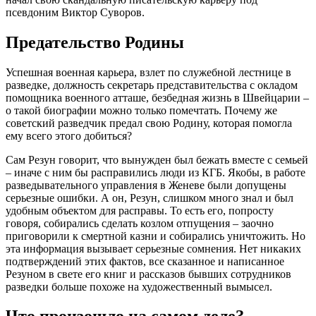
псевдоним Виктор Суворов.
Предательство Родины
Успешная военная карьера, взлет по служебной лестнице в
разведке, должность секретарь представительства с окладом
помощника военного атташе, безбедная жизнь в Швейцарии –
о такой биографии можно только помечтать. Почему же
советский разведчик предал свою Родину, которая помогла
ему всего этого добиться?
Сам
Резун
говорит, что вынужден был бежать вместе с семьей
– иначе с ним бы расправились люди из КГБ. Якобы, в работе
разведывательного управления в Женеве были допущены
серьезные ошибки. А он,
Резун
, слишком много знал и был
удобным объектом для расправы. То есть его, попросту
говоря, собирались сделать козлом отпущения – заочно
приговорили к смертной казни и собирались уничтожить. Но
эта информация вызывает серьезные сомнения. Нет никаких
подтверждений этих фактов, все сказанное и написанное
Резуном в свете его книг и рассказов бывших сотрудников
разведки больше похоже на художественный вымысел.