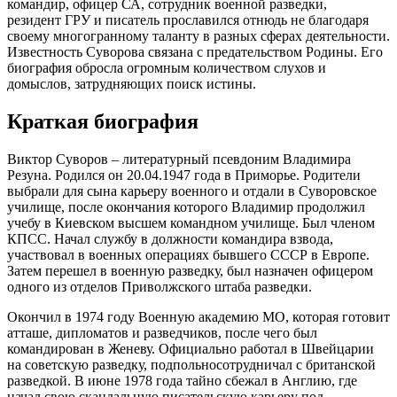
командир, офицер СА, сотрудник военной разведки,
резидент ГРУ и писатель прославился отнюдь не благодаря
своему многогранному таланту в разных сферах деятельности.
Известность Суворова связана с предательством Родины. Его
биография обросла огромным количеством слухов и
домыслов, затрудняющих поиск истины.
Краткая биография
Виктор Суворов – литературный псевдоним Владимира
Резуна. Родился он 20.04.1947 года в Приморье. Родители
выбрали для сына карьеру военного и отдали в Суворовское
училище, после окончания которого Владимир продолжил
учебу в Киевском высшем командном училище. Был членом
КПСС. Начал службу в должности командира взвода,
участвовал в военных операциях бывшего СССР в Европе.
Затем перешел в военную разведку, был назначен офицером
одного из отделов Приволжского штаба разведки.
Окончил в 1974 году Военную академию МО, которая готовит
атташе, дипломатов и разведчиков, после чего был
командирован в Женеву. Официально работал в Швейцарии
на советскую разведку,
подпольно
сотрудничал с британской
разведкой. В июне 1978 года тайно сбежал в Англию, где
начал свою скандальную писательскую карьеру под