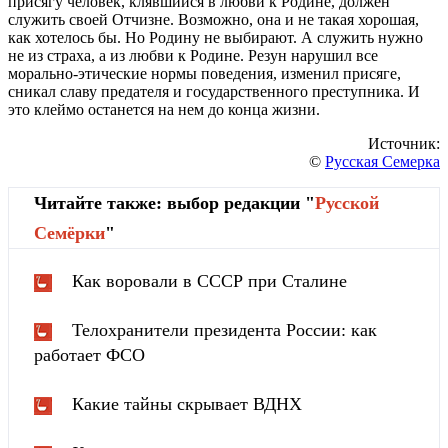
присягу человек, клявшийся в любви к Родине, должен
служить своей Отчизне. Возможно, она и не такая хорошая,
как хотелось бы. Но Родину не выбирают. А служить нужно
не из страха, а из любви к Родине.
Резун
нарушил все
морально-этические нормы поведения, изменил присяге,
сникал славу предателя и государственного преступника. И
это клеймо останется на нем до конца жизни.
Источник:
©
Русская Семерка
Читайте также: выбор редакции "
Русской
Cемёрки
"
Как воровали в СССР при Сталине
Телохранители президента России: как
работает ФСО
Какие тайны скрывает ВДНХ