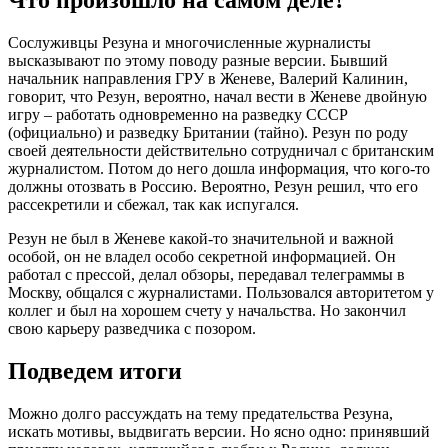
Что произошло на самом деле?
Сослуживцы Резуна и многочисленные журналисты
высказывают по этому поводу разные версии. Бывший
начальник направления
ГРУ
в Женеве, Валерий Калинин,
говорит, что
Резун
, вероятно, начал вести в Женеве двойную
игру – работать одновременно на разведку СССР
(официально) и разведку Британии (тайно).
Резун
по роду
своей деятельности действительно сотрудничал с британским
журналистом. Потом до него дошла информация, что кого-то
должны отозвать в Россию. Вероятно,
Резун
решил, что его
рассекретили и сбежал, так как испугался.
Резун
не был в Женеве какой-то значительной и важной
особой, он не владел особо секретной информацией. Он
работал с прессой, делал обзоры, передавал телеграммы в
Москву, общался с журналистами. Пользовался авторитетом у
коллег и был на хорошем счету у начальства. Но закончил
свою карьеру разведчика с позором.
Подведем итоги
Можно долго рассуждать на тему предательства Резуна,
искать мотивы, выдвигать версии. Но ясно одно: принявший