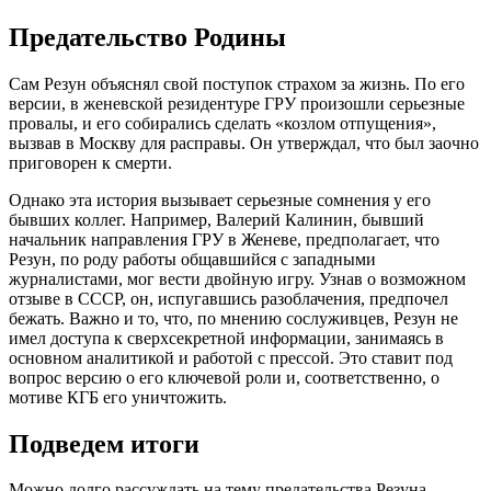
Предательство Родины
Сам Резун объяснял свой поступок страхом за жизнь. По его
версии, в женевской резидентуре ГРУ произошли серьезные
провалы, и его собирались сделать «козлом отпущения»,
вызвав в Москву для расправы. Он утверждал, что был заочно
приговорен к смерти.
Однако эта история вызывает серьезные сомнения у его
бывших коллег. Например, Валерий Калинин, бывший
начальник направления ГРУ в Женеве, предполагает, что
Резун, по роду работы общавшийся с западными
журналистами, мог вести двойную игру. Узнав о возможном
отзыве в СССР, он, испугавшись разоблачения, предпочел
бежать. Важно и то, что, по мнению сослуживцев, Резун не
имел доступа к сверхсекретной информации, занимаясь в
основном аналитикой и работой с прессой. Это ставит под
вопрос версию о его ключевой роли и, соответственно, о
мотиве КГБ его уничтожить.
Подведем итоги
Можно долго рассуждать на тему предательства Резуна,