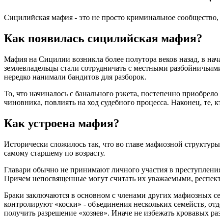
Сицилийская мафия - это не просто криминальное сообщество, 
Как появилась сицилийская мафия?
Мафия на Сицилии возникла более полутора веков назад, в начал
землевладельцы стали сотрудничать с местными разбойничьими
нередко нанимали бандитов для разборок.
То, что начиналось с банального рэкета, постепенно приобрел
чиновника, повлиять на ход судебного процесса. Наконец, те, 
Как устроена мафия?
Исторически сложилось так, что во главе мафиозной структуры 
самому старшему по возрасту.
Главари обычно не принимают личного участия в преступления
Причем непосвященные могут считать их уважаемыми, респекта
Браки заключаются в основном с членами других мафиозных с
контролируют «коски» - объединения нескольких семейств, от
получить разрешение «хозяев». Иначе не избежать кровавых ра