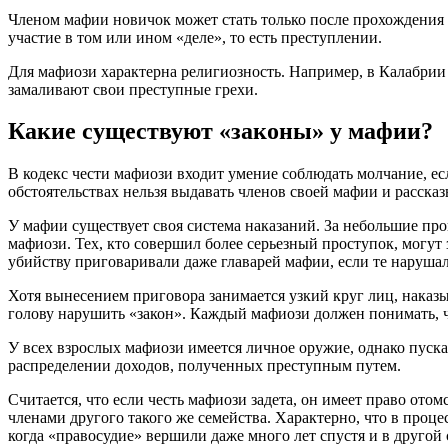
Членом мафии новичок может стать только после прохождения с
участие в том или ином «деле», то есть преступлении.
Для мафиози характерна религиозность. Например, в Калабрии
замаливают свои преступные грехи.
Какие существуют «законы» у мафии?
В кодекс чести мафиози входит умение соблюдать молчание, есл
обстоятельствах нельзя выдавать членов своей мафии и расска
У мафии существует своя система наказаний. За небольшие пр
мафиози. Тех, кто совершил более серьезный проступок, могу
убийству приговаривали даже главарей мафии, если те нарушали
Хотя вынесением приговора занимается узкий круг лиц, наказы
голову нарушить «закон». Каждый мафиози должен понимать, ч
У всех взрослых мафиози имеется личное оружие, однако пускат
распределении доходов, полученных преступным путем.
Считается, что если честь мафиози задета, он имеет право ото
членами другого такого же семейства. Характерно, что в проц
когда «правосудие» вершили даже много лет спустя и в другой 