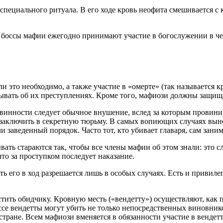
пециального ритуала. В его ходе кровь неофита смешивается с 
 боссы мафии ежегодно принимают участие в богослужении в че
и это необходимо, а также участие в «омерте» (так называется к
зывать об их преступлениях. Кроме того, мафиози должны защища
овинности следует обычное внушение, вслед за которым провин
т заключить в секретную тюрьму. В самых вопиющих случаях вын
 заведенный порядок. Часто тот, кто убивает главаря, сам заним
вать стараются так, чтобы все члены мафии об этом знали: это 
то за проступком последует наказание.
ь его в ход разрешается лишь в особых случаях. Есть и привиле
мстить обидчику. Кровную месть («вендетту») осуществляют, как 
ессе вендетты могут убить не только непосредственных виновник
стране. Всем мафиози вменяется в обязанности участие в вендетт