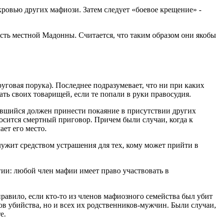
кровью других мафиози. Затем следует «боевое крещение» -
сть местной Мадонны. Считается, что таким образом они якобы
руговая порука). Последнее подразумевает, что ни при каких
ть своих товарищей, если те попали в руки правосудия.
ившийся должен принести покаяние в присутствии других
осится смертный приговор. Причем были случаи, когда к
ает его место.
служит средством устрашения для тех, кому может прийти в
гии: любой член мафии имеет право участвовать в
правило, если кто-то из членов мафиозного семейства был убит
ов убийства, но и всех их родственников-мужчин. Были случаи,
е.