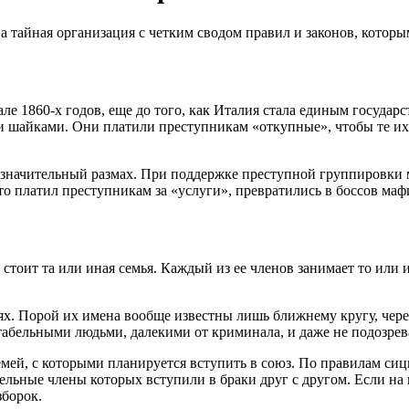
а тайная организация с четким сводом правил и законов, которы
е 1860-х годов, еще до того, как Италия стала единым государст
 шайками. Они платили преступникам «откупные», чтобы те их н
о значительный размах. При поддержке преступной группировки 
кто платил преступникам за «услуги», превратились в боссов маф
стоит та или иная семья. Каждый из ее членов занимает то или 
х. Порой их имена вообще известны лишь ближнему кругу, через
бельными людьми, далекими от криминала, и даже не подозрева
емей, с которыми планируется вступить в союз. По правилам с
дельные члены которых вступили в браки друг с другом. Если н
зборок.