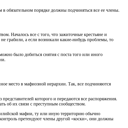
м в обязательном порядке должны подчиняться все ее члены.
вом. Началось все с того, что зажиточные крестьяне и
е грабили, а если возникали какие-нибудь проблемы, то
можно было добиться снятия с поста того или иного
ии.
иное место в мафиозной иерархии. Так, все подчиняются
 представителей которого и передаются все распоряжения.
ть об их связи с преступным сообществом.
ицилийской мафии, ту или иную территорию обычно
а контроль претендуют члены другой «коски», они должны