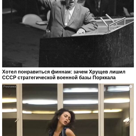
Хотел понравиться финнам: зачем Хрущев лишил
СССР стратегической военной базы Порккала
i