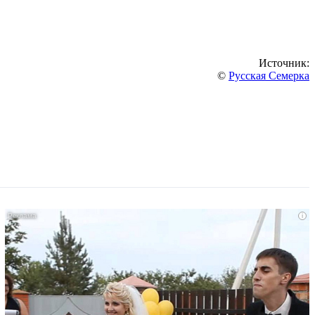
Источник:
©
Русская Семерка
i