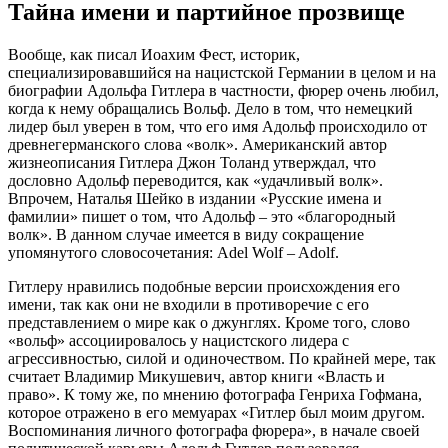
Тайна имени и партийное прозвище
Вообще, как писал Иоахим Фест, историк,
специализировавшийся на нацистской Германии в целом и на
биографии Адольфа Гитлера в частности, фюрер очень любил,
когда к нему обращались Вольф. Дело в том, что немецкий
лидер был уверен в том, что его имя Адольф происходило от
древнегерманского слова «волк». Американский автор
жизнеописания Гитлера Джон Толанд утверждал, что
дословно Адольф переводится, как «удачливый волк».
Впрочем, Наталья Шейко в издании «Русские имена и
фамилии» пишет о том, что Адольф – это «благородный
волк». В данном случае имеется в виду сокращение
упомянутого словосочетания: Adel Wolf – Adolf.
Гитлеру нравились подобные версии происхождения его
имени, так как они не входили в противоречие с его
представлением о мире как о джунглях. Кроме того, слово
«вольф» ассоциировалось у нацистского лидера с
агрессивностью, силой и одиночеством. По крайней мере, так
считает Владимир Микушевич, автор книги «Власть и
право». К тому же, по мнению фотографа Генриха Гофмана,
которое отражено в его мемуарах «Гитлер был моим другом.
Воспоминания личного фотографа фюрера», в начале своей