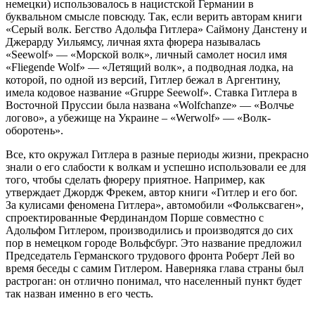
немецки) использовалось в нацистской Германии в
буквальном смысле повсюду. Так, если верить авторам книги
«Серый волк. Бегство Адольфа Гитлера» Саймону Данстену и
Джерарду Уильямсу, личная яхта фюрера называлась
«Seewolf» — «Морской волк», личный самолет носил имя
«Fliegende Wolf» — «Летящий волк», а подводная лодка, на
которой, по одной из версий, Гитлер бежал в Аргентину,
имела кодовое название «Gruppe Seewolf». Ставка Гитлера в
Восточной Пруссии была названа «Wolfchanze» — «Волчье
логово», а убежище на Украине – «Werwolf» — «Волк-
оборотень».
Все, кто окружал Гитлера в разные периоды жизни, прекрасно
знали о его слабости к волкам и успешно использовали ее для
того, чтобы сделать фюреру приятное. Например, как
утверждает Джордж Фрекем, автор книги «Гитлер и его бог.
За кулисами феномена Гитлера», автомобили «Фольксваген»,
спроектированные Фердинандом Порше совместно с
Адольфом Гитлером, производились и производятся до сих
пор в немецком городе Вольфсбург. Это название предложил
Председатель Германского трудового фронта Роберт Лей во
время беседы с самим Гитлером. Наверняка глава страны был
растроган: он отлично понимал, что населенный пункт будет
так назван именно в его честь.