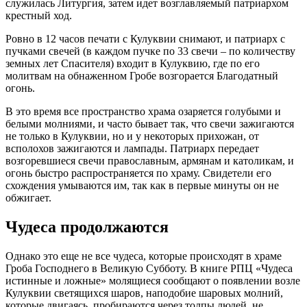
служилась Литургия, затем идет возглавляемый патриархом
крестный ход.
Ровно в 12 часов печати с Кулуквии снимают, и патриарх с
пучками свечей (в каждом пучке по 33 свечи – по количеству
земных лет Спасителя) входит в Кулуквию, где по его
молитвам на обнаженном Гробе возгорается Благодатный
огонь.
В это время все пространство храма озаряется голубыми и
белыми молниями, и часто бывает так, что свечи зажигаются
не только в Кулуквии, но и у некоторых прихожан, от
всполохов зажигаются и лампады. Патриарх передает
возгоревшиеся свечи православным, армянам и католикам, и
огонь быстро распространяется по храму. Свидетели его
схождения умываются им, так как в первые минуты он не
обжигает.
Чудеса продолжаются
Однако это еще не все чудеса, которые происходят в храме
Гроба Господнего в Великую Субботу. В книге РПЦ «Чудеса
истинные и ложные» молящиеся сообщают о появлении возле
Кулуквии светящихся шаров, наподобие шаровых молний,
которые двигаясь, пробираются через толпы людей, не