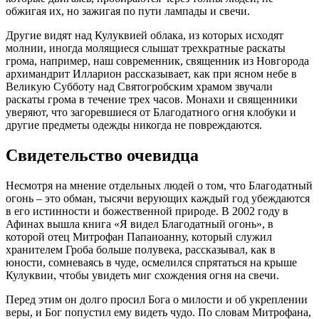
обжигая их, но зажигая по пути лампады и свечи.
Другие видят над Кулуквией облака, из которых исходят
молнии, иногда молящиеся слышат трехкратные раскаты
грома, например, наш современник, священник из Новгорода
архимандрит Илларион рассказывает, как при ясном небе в
Великую Субботу над Святогробским храмом звучали
раскаты грома в течение трех часов. Монахи и священники
уверяют, что загоревшиеся от Благодатного огня клобуки и
другие предметы одежды никогда не повреждаются.
Свидетельство очевидца
Несмотря на мнение отдельных людей о том, что Благодатный
огонь – это обман, тысячи верующих каждый год убеждаются
в его истинности и божественной природе. В 2002 году в
Афинах вышла книга «Я видел Благодатный огонь», в
которой отец Митрофан Папаиоанну, который служил
хранителем Гроба больше полувека, рассказывал, как в
юности, сомневаясь в чуде, осмелился спрятаться на крыше
Кулуквии, чтобы увидеть миг схождения огня на свечи.
Перед этим он долго просил Бога о милости и об укреплении
веры, и Бог попустил ему видеть чудо. По словам Митрофана,