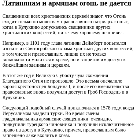
Латинянам и армянам огонь не дается
Священники всех христианских церквей знают, что Огонь
сходит только по молитвам православного патриарха: опыт,
когда в Кулуквию допускались священники других
христианских конфессий, ни к чему хорошему не привел.
Например, в 1101 году глава латинян Даймберт попытался
изгнать из Святогробского храма христиан других конфессий,
в том числе и православных, лишив их не только
возможности молиться в храме, но и запретив им доступ к
ближайшим зданиям и церквям.
В этот же год в Великую Субботу чуда схождения
Благодатного Огня не произошло. Это весьма опечалило
короля крестоносцев Болдуина I, и после его вмешательства
православные вновь получили доступ в Гроб Господень и в
Кулуквию.
Следующий подобный случай приключился в 1578 году, когда
Иерусалимом владели турки. Во время смены
градоначальника армянские священники, очевидно,
подкупили турецкого чиновника и получили исключительное
право на доступ в Кулуквию, причем, православным было
запрещено даже входить в храм.