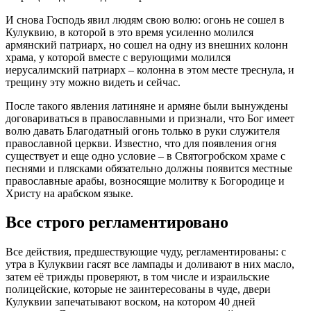
И снова Господь явил людям свою волю: огонь не сошел в
Кулуквию, в которой в это время усиленно молился
армянский патриарх, но сошел на одну из внешних колонн
храма, у которой вместе с верующими молился
иерусалимский патриарх – колонна в этом месте треснула, и
трещину эту можно видеть и сейчас.
После такого явления латиняне и армяне были вынуждены
договариваться в православными и признали, что Бог имеет
волю давать Благодатный огонь только в руки служителя
православной церкви. Известно, что для появления огня
существует и еще одно условие – в Святогробском храме с
песнями и плясками обязательно должны появится местные
православные арабы, возносящие молитву к Богородице и
Христу на арабском языке.
Все строго регламентировано
Все действия, предшествующие чуду, регламентированы: с
утра в Кулуквии гасят все лампады и доливают в них масло,
затем её трижды проверяют, в том числе и израильские
полицейские, которые не заинтересованы в чуде, двери
Кулуквии запечатывают воском, на котором 40 дней