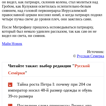
он видел, как патриарх, склонив колена, стал молиться над
Гробом, как Кулуквия осветилась ослепительно-белым
сиянием, над головой первоиерарха Иерусалимской
православной церкви воссиял нимб, и когда патриарх поднял
четыре пучка свече до уровня плеч, они зажглись сами.
После Митрофану пришлось исповедываться патриарху,
который был немало удивлен рассказом, так как сам он не
видел ни света, ни сияния.
Майя Новик
Источник:
©
Русская Семерка
Читайте также: выбор редакции "
Русской
Cемёрки
"
Тайна роста Петра I: почему при 204 см
император носил 48-й размер одежды и обувь
39-го размера
Последние слова принцессы Дианы: что