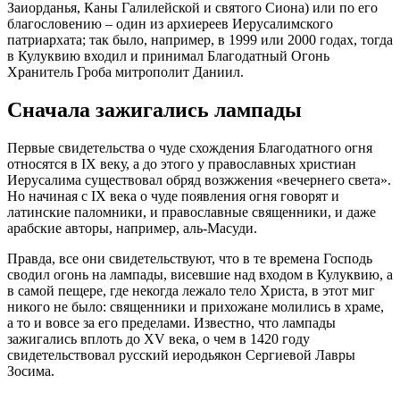
Заиорданья, Каны Галилейской и святого Сиона) или по его
благословению – один из архиереев Иерусалимского
патриархата; так было, например, в 1999 или 2000 годах, тогда
в Кулуквию входил и принимал Благодатный Огонь
Хранитель Гроба митрополит Даниил.
Сначала зажигались лампады
Первые свидетельства о чуде схождения Благодатного огня
относятся в IX веку, а до этого у православных христиан
Иерусалима существовал обряд возжжения «вечернего света».
Но начиная с IX века о чуде появления огня говорят и
латинские паломники, и православные священники, и даже
арабские авторы, например, аль-Масуди.
Правда, все они свидетельствуют, что в те времена Господь
сводил огонь на лампады, висевшие над входом в Кулуквию, а
в самой пещере, где некогда лежало тело Христа, в этот миг
никого не было: священники и прихожане молились в храме,
а то и вовсе за его пределами. Известно, что лампады
зажигались вплоть до XV века, о чем в 1420 году
свидетельствовал русский иеродьякон Сергиевой Лавры
Зосима.