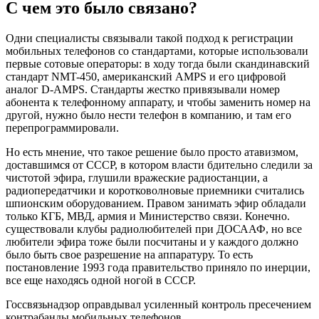
С чем это было связано?
Одни специалисты связывали такой подход к регистрации
мобильных телефонов со стандартами, которые использовали
первые сотовые операторы: в ходу тогда были скандинавский
стандарт NMT-450, американский AMPS и его цифровой
аналог D-AMPS. Стандарты жестко привязывали номер
абонента к телефонному аппарату, и чтобы заменить номер на
другой, нужно было нести телефон в компанию, и там его
перепрограммировали.
Но есть мнение, что такое решение было просто атавизмом,
доставшимся от СССР, в котором власти бдительно следили за
чистотой эфира, глушили вражеские радиостанции, а
радиопередатчики и коротковолновые приемники считались
шпионским оборудованием. Правом занимать эфир обладали
только КГБ, МВД, армия и Министерство связи. Конечно.
существовали клубы радиолюбителей при ДОСААФ, но все
любители эфира тоже были посчитаны и у каждого должно
было быть свое разрешение на аппаратуру. То есть
постановление 1993 года правительство приняло по инерции,
все еще находясь одной ногой в СССР.
Госсвязьнадзор оправдывал усиленный контроль пресечением
контрабанды мобильных телефонов.