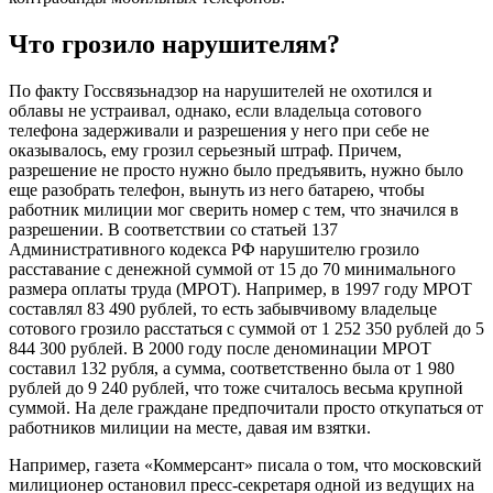
Что грозило нарушителям?
По факту Госсвязьнадзор на нарушителей не охотился и
облавы не устраивал, однако, если владельца сотового
телефона задерживали и разрешения у него при себе не
оказывалось, ему грозил серьезный штраф. Причем,
разрешение не просто нужно было предъявить, нужно было
еще разобрать телефон, вынуть из него батарею, чтобы
работник милиции мог сверить номер с тем, что значился в
разрешении. В соответствии со статьей 137
Административного кодекса РФ нарушителю грозило
расставание с денежной суммой от 15 до 70 минимального
размера оплаты труда (МРОТ). Например, в 1997 году МРОТ
составлял 83 490 рублей, то есть забывчивому владельце
сотового грозило расстаться с суммой от 1 252 350 рублей до 5
844 300 рублей. В 2000 году после деноминации МРОТ
составил 132 рубля, а сумма, соответственно была от 1 980
рублей до 9 240 рублей, что тоже считалось весьма крупной
суммой. На деле граждане предпочитали просто откупаться от
работников милиции на месте, давая им взятки.
Например, газета «Коммерсант» писала о том, что московский
милиционер остановил пресс-секретаря одной из ведущих на