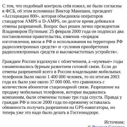
С тем, что подобный контроль себя изжил, не были согласны
в ФСБ, об этом вспоминал Виктор Манешин, президент
«Ассоциации 800», которая объединяла операторов
стандартов AMPS и D-AMPS, он долгое время добивался
отмены разрешений. Вопрос был решен лично президентом
Владимиром Путиным: 25 февраля 2000 года он подписал два
постановления правительства, изменив «порядок
изготовления, ввоза в РФ и использования на территории РФ
радиоэлектронных средств» и «условия приобретения
радиоэлектронных средств и высокочастотных устройств».
Граждане России вздохнули с облегчением, а «нулевые» годы
ознаменовались бурным развитием сотовой связи. Если до
отмены разрешений всего в России владельцами мобильных
телефонов были около 1 400 000 человек, то по итогам 2003
года их было уже около 37 000 000, что сравнялось с
количеством абонентов стационарной связи. Разрешение на
продажу мобильных телефонов, которые выдавались
компаниям, были отменены только три года спустя. Правда у
граждан РФ и после 2000 года по-прежнему оставалась
обязанность получать разрешения на GPS-навигаторы, но
теперь уже это надо было делать в Госгеонадзоре.
Источник: