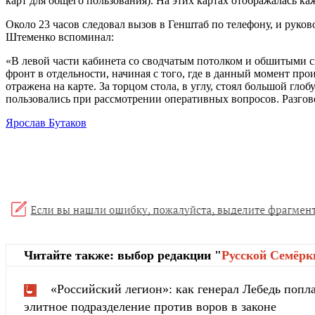
карт для общего пользования). На этих картах отображалась ка
Около 23 часов следовал вызов в Генштаб по телефону, и рук
Штеменко вспоминал:
«В левой части кабинета со сводчатым потолком и обшитыми 
фронт в отдельности, начиная с того, где в данный момент пр
отражена на карте. За торцом стола, в углу, стоял большой гло
пользовались при рассмотрении оперативных вопросов. Разгов
Ярослав Бутаков
Читайте также: выбор редакции "
Русской Cемёрк
«Российский легион»: как генерал Лебедь попла
элитное подразделение против воров в законе