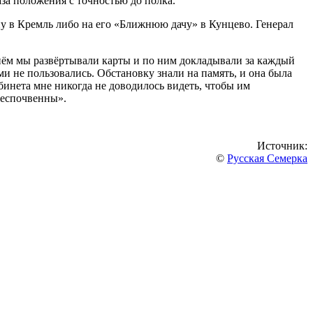
аза положения с точностью до полка.
ну в Кремль либо на его «Ближнюю дачу» в Кунцево. Генерал
нём мы развёртывали карты и по ним докладывали за каждый
и не пользовались. Обстановку знали на память, и она была
кабинета мне никогда не доводилось видеть, чтобы им
беспочвенны».
Источник:
©
Русская Семерка