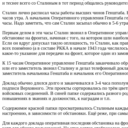
и теснее всего со Сталиным в тот период общались руководител
Сталин лично расписал часы работы высших чинов Генштаба. На
часов утра. А начальник Оперативного управления Генштаба ге
часы. Надо заметить, что сам Сталин засыпал обычно в 5-6 утра 
Первым делом в эти часы Сталин звонил в Оперативное управл
обстановке на фронтах, начиная с того, на котором шли наибо
Если он вдруг допускал такую оплошность, то Сталин, как пра
всех поимённо (а в составе РККА в начале 1943 года числило
какое-то указание для передачи на фронт, которое один из зам
К 15 часам Оперативное управление Генштаба заканчивало обра
или его заместитель звонил Сталину и делал телефонный доклад
заместитель начальника Генштаба и начальник его Оперативно
Доклад обычно длился долго и заканчивался в 3-4 часа попол
подписи Верховного. Эти проекты сортировались по трём цвет
войсковых соединений. В синей папке содержались разного род
повышениях в званиях и должностях, к наградам и т.п.
Содержимое красной папки просматривалось Сталиным каждый 
настроению, в зависимости от обстановки. Ещё реже, при самы
Для каждого доклада оперативная последняя обстановка на фро