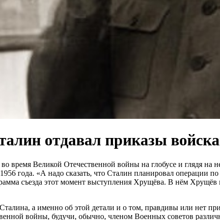
талин отдавал приказы войскам
 во время Великой Отечественной войны на глобусе и глядя на 
6 года. «А надо сказать, что Сталин планировал операции по гл
грамма съезда этот момент выступления Хрущёва. В нём Хрущёв
 Сталина, а именно об этой детали и о том, правдивы или нет п
енной войны, будучи, обычно, членом Военных советов различн