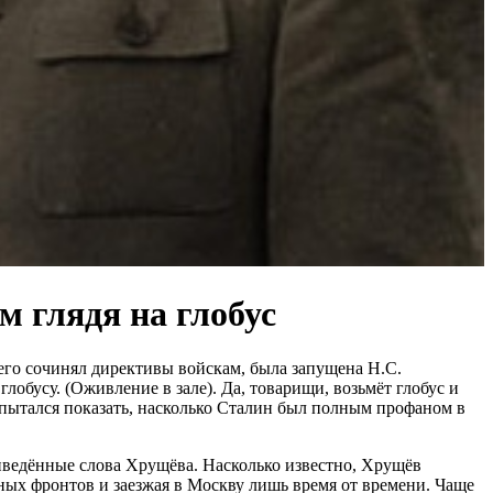
 глядя на глобус
него сочинял директивы войскам, была запущена Н.С.
обусу. (Оживление в зале). Да, товарищи, возьмёт глобус и
 пытался показать, насколько Сталин был полным профаном в
риведённые слова Хрущёва. Насколько известно, Хрущёв
ых фронтов и заезжая в Москву лишь время от времени. Чаще