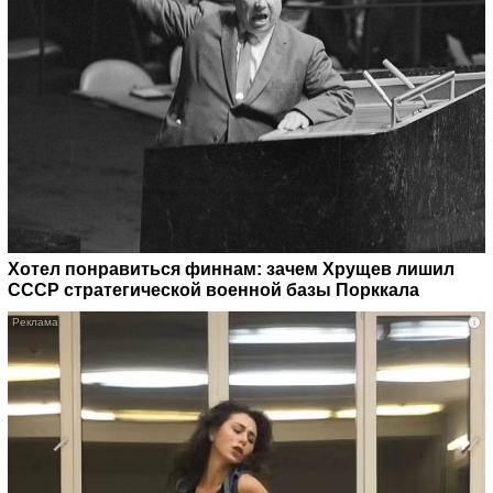
Хотел понравиться финнам: зачем Хрущев лишил
СССР стратегической военной базы Порккала
i