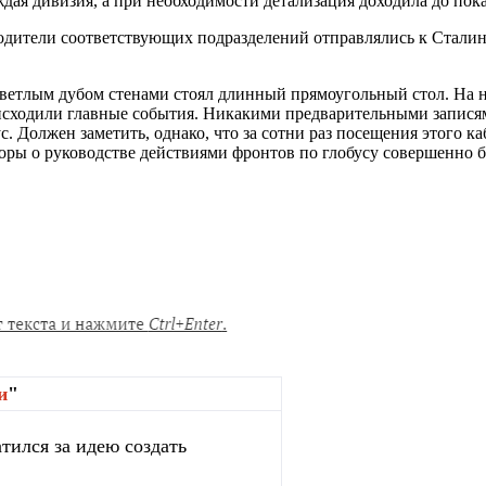
ждая дивизия, а при необходимости детализация доходила до пок
оводители соответствующих подразделений отправлялись к Стали
светлым дубом стенами стоял длинный прямоугольный стол. На 
оисходили главные события. Никакими предварительными записям
бус. Должен заметить, однако, что за сотни раз посещения этого 
оры о руководстве действиями фронтов по глобусу совершенно 
и
"
тился за идею создать