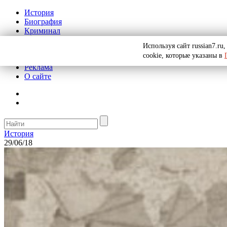
История
Биография
Криминал
СССР
Используя сайт russian7.r
Тайны
cookie, которые указаны в
Рекомендации
Реклама
О сайте
История
29/06/18