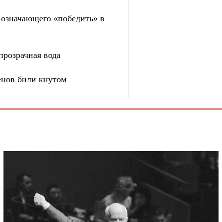
, означающего «победить» в
прозрачная вода
енов били кнутом