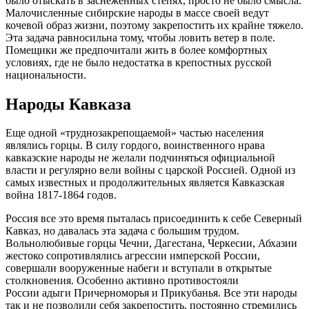
было отыскать в заснеженных степях, просто не было смысла.
Малочисленные сибирские народы в массе своей ведут
кочевой образ жизни, поэтому
закрепостить
их крайне тяжело.
Эта задача равносильна тому, чтобы ловить ветер в поле.
Помещики же предпочитали жить в более комфортных
условиях, где не было недостатка в крепостных русской
национальности.
Народы Кавказа
Еще одной «труднозакрепощаемой» частью населения
являлись горцы. В силу гордого, воинственного нрава
кавказские народы не желали подчиняться официальной
власти и регулярно вели войны с царской Россией. Одной из
самых известных и продолжительных является Кавказская
война 1817-1864 годов.
Россия все это время пыталась присоединить к себе Северный
Кавказ, но давалась эта задача с большим трудом.
Вольнолюбивые горцы Чечни, Дагестана,
Черкесии
, Абхазии
жестоко сопротивлялись агрессии имперской России,
совершали вооруженные набеги и вступали в открытые
столкновения. Особенно активно противостояли
России
адыги
Причерноморья и
Прикубанья
. Все эти народы
так и не позволили себя
закрепостить
, постоянно стремились