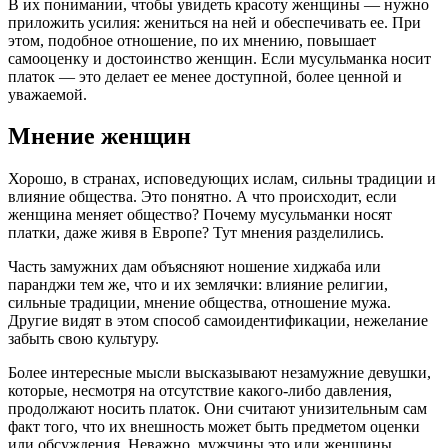
В их понимании, чтобы увидеть красоту женщины — нужно
приложить усилия: жениться на ней и обеспечивать ее. При
этом, подобное отношение, по их мнению, повышает
самооценку и достоинство женщин. Если мусульманка носит
платок — это делает ее менее доступной, более ценной и
уважаемой.
Мнение женщин
Хорошо, в странах, исповедующих ислам, сильны традиции и
влияние общества. Это понятно. А что происходит, если
женщина меняет общество? Почему мусульманки носят
платки, даже живя в Европе? Тут мнения разделились.
Часть замужних дам объясняют ношение хиджаба или
паранджи тем же, что и их землячки: влияние религии,
сильные традиции, мнение общества, отношение мужа.
Другие видят в этом способ самоидентификации, нежелание
забыть свою культуру.
Более интересные мысли высказывают незамужние девушки,
которые, несмотря на отсутствие какого-либо давления,
продолжают носить платок. Они считают унизительным сам
факт того, что их внешность может быть предметом оценки
или обсуждения. Неважно, мужчины это или женщины,