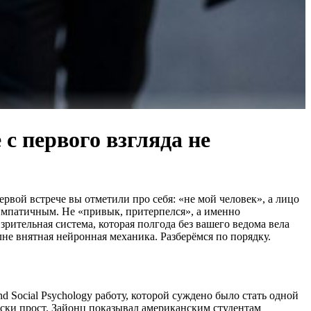
с первого взгляда не
ервой встрече вы отметили про себя: «не мой человек», а лицо
 симпатичным. Не «привык, притерпелся», а именно
ительная система, которая полгода без вашего ведома вела
лне внятная нейронная механика. Разберёмся по порядку.
d Social Psychology работу, которой суждено было стать одной
ски прост. Зайонц показывал американским студентам