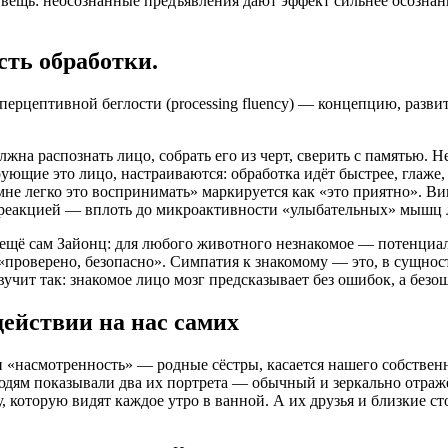
ю вещь: неосознанные предъявления дают эффект сильнее осозн
сть обработки.
перцептивной беглости (processing fluency) — концепцию, разви
лжна распознать лицо, собрать его из черт, сверить с памятью. 
ющие это лицо, настраиваются: обработка идёт быстрее, глаже, 
не легко это воспринимать» маркируется как «это приятно». Вин
 реакцией — вплоть до микроактивности «улыбательных» мышц 
 ещё сам Зайонц: для любого животного незнакомое — потенциал
проверено, безопасно». Симпатия к знакомому — это, в сущност
учит так: знакомое лицо мозг предсказывает без ошибок, а безо
действии на нас самих
и «насмотренность» — родные сёстры, касается нашего собствен
дям показывали два их портрета — обычный и зеркально отраж
 которую видят каждое утро в ванной. А их друзья и близкие 