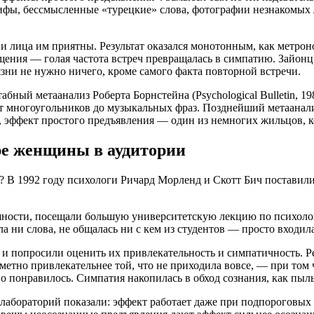
лифы, бессмысленные «турецкие» слова, фотографии незнакомых
 лица им приятны. Результат оказался монотонным, как метроно
ения — голая частота встреч превращалась в симпатию. Зайонц 
язни не нужно ничего, кроме самого факта повторной встречи.
бный метаанализ Роберта Борнстейна (Psychological Bulletin, 19
от многоугольников до музыкальных фраз. Позднейший метаанали
, эффект простого предъявления — один из немногих жильцов, к
ре женщины в аудитории
 В 1992 году психологи Ричард Морленд и Скотт Бич поставили 
ности, посещали большую университетскую лекцию по психологи
а ни слова, не общалась ни с кем из студентов — просто входила
 и попросили оценить их привлекательность и симпатичность. Р
метно привлекательнее той, что не приходила вовсе, — при том 
о понравилось. Симпатия накопилась в обход сознания, как пыль
абораторий показали: эффект работает даже при подпороговых п