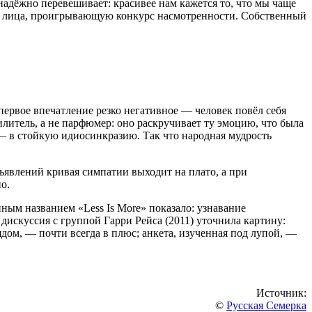
адёжно перевешивает: красивее нам кажется то, что мы чаще
го лица, проигрывающую конкурс насмотренности. Собственный
 первое впечатление резко негативное — человек повёл себя
литель, а не парфюмер: оно раскручивает ту эмоцию, что была
— в стойкую идиосинкразию. Так что народная мудрость
ъявлений кривая симпатии выходит на плато, а при
о.
ным названием «Less Is More» показало: узнавание
искуссия с группой Гарри Рейса (2011) уточнила картину:
дом, — почти всегда в плюс; анкета, изученная под лупой, —
Источник:
©
Русская Семерка