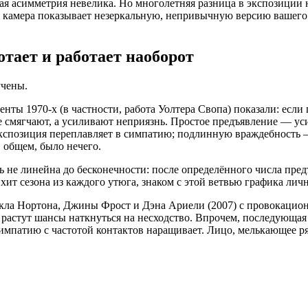
ая асимметрия невелика. Но многолетняя разница в экспозиции н
то»: камера показывает незеркальную, непривычную версию ваше
отает и работает наоборот
учены.
енты 1970-х (в частности, работа Уолтера Свопа) показали: если
 смягчают, а усиливают неприязнь. Простое предъявление — уси
 экспозиция переплавляет в симпатию; подлинную враждебность 
в общем, было нечего.
ь не линейна до бесконечности: после определённого числа пред
ит сезона из каждого утюга, знаком с этой ветвью графика личн
йкла Нортона, Джины Фрост и Дэна Ариели (2007) с провокацион
астут шансы наткнуться на несходство. Впрочем, последующая д
симпатию с частотой контактов наращивает. Лицо, мелькающее ря