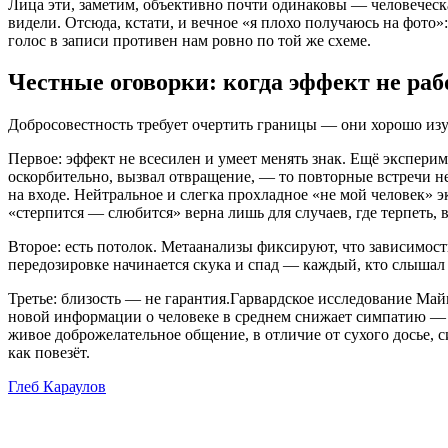
Лица эти, заметим, объективно почти одинаковы — человеческ
видели. Отсюда, кстати, и вечное «я плохо получаюсь на фо
голос в записи противен нам ровно по той же схеме.
Честные оговорки: когда эффект не раб
Добросовестность требует очертить границы — они хорошо из
Первое: эффект не всесилен и умеет менять знак. Ещё эксперим
оскорбительно, вызвал отвращение, — то повторные встречи не
на входе. Нейтральное и слегка прохладное «не мой человек»
«стерпится — слюбится» верна лишь для случаев, где терпеть, 
Второе: есть потолок. Метаанализы фиксируют, что зависимост
передозировке начинается скука и спад — каждый, кто слышал х
Третье: близость — не гарантия.Гарвардское исследование Ма
новой информации о человеке в среднем снижает симпатию — р
живое доброжелательное общение, в отличие от сухого досье, 
как повезёт.
Глеб Караулов