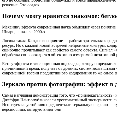
его не осознаёт. Борнстейн обнаружил и вовсе парадоксальну
решение. Это осадок.
Почему мозгу нравится знакомое: бегло
Механику эффекта современная наука объясняет через понятие 
Шварца в начале 2000-х.
Логика такая. Каждое восприятие — работа: зрительная кора до
ресурс. Но с каждой новой встречей нейронные контуры, кодиру
ошибочно прочитывает как свойство самого объекта. Сигнал «м
обработка сопровождается объективно измеримой позитивной
Есть у эффекта и эволюционная подкладка, которую предлагал
причинивший вреда, получает от древних систем мозга штамп «
современной теории предиктивного кодирования то же самое зв
Зеркало против фотографии: эффект в 
Самая наглядная демонстрация того, что «привлекательность» 
Джеффри Найт опубликовали хрестоматийный эксперимент: лю
Испытуемые устойчиво предпочитали зеркальную версию — ту,
версию лица, которую видят они.