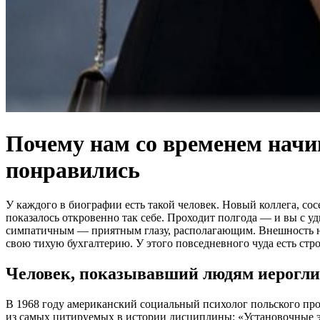
Почему нам со временем начин
понравились
У каждого в биографии есть такой человек. Новый коллега, сос
показалось откровенно так себе. Проходит полгода — и вы с у
симпатичным — приятным глазу, располагающим. Внешность не 
свою тихую бухгалтерию. У этого повседневного чуда есть стр
Человек, показывавший людям иерогл
В 1968 году американский социальный психолог польского проис
из самых цитируемых в истории дисциплины: «Установочные э