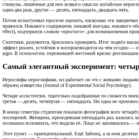
стимулы, лишённые для них всякого смысла: китайские иерог
один-два раза, другие — десять, пятнадцать, двадцать пять.
Потом испытуемых просили оценить, насколько эти закорючки и
нравился. Никакого содержания, никакой выгоды, никакого общ
effect), подчеркнув словом «простого»: для возникновения при
Скептики, разумеется, бросились проверять. Итог подвёл масшта
эффект реален, устойчив и воспроизводится на чём угодно — 
ядро. В психологии, пережившей жестокий кризис репликации
Самый элегантный эксперимент: четы
Иероглифы иероглифами, но работает ли это с живыми людьми?
образец изящества (Journal of Experimental Social Psychology).
Четыре ассистентки, тщательно подобранные по схожести внеш
третья — десять, четвёртая — пятнадцать. Ни одна не произнесл
В конце семестра студентам показали фотографии всех четырёх
посещений. Женщина, приходившая пятнадцать раз, казалась за
осознанно вспомнить, что видели её. Лицо не запомнилось — н
Этот пункт — принципиальный. Ещё Зайонц, а за ним десятки л