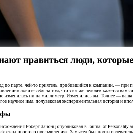
ают нравиться люди, которые 
ед по парте, чей-то приятель, прибившийся к компании, — при п
дивлением ловите себя на том, что этот же человек кажется вам
изменилась ни на миллиметр. Изменились вы. Точнее — ваша зр
огое научное имя, полувековая экспериментальная история и впо
ифы
хождения Роберт Зайонц опубликовал в Journal of Personality an
ффекты простого предъявления». Замысел был почти издеватель