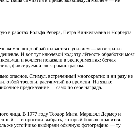
анных. Ваша симпатия к примелькавшемуся коллеге — не
тую в работах Рольфа Ребера, Петра Винкельмана и Норберта
Незнакомое лицо обрабатывается с усилием — мозг тратит
дешевле. И вот тут ключевой ход: эту лёгкость обработки мозг
кельман и коллеги показали в экспериментах: беглая
лица, фиксируемой электромиографом.
ьно опасное. Стимул, встреченный многократно и ни разу не
и, отбой тревоги, растянутый во времени. На языке
шибочное предсказание — само по себе награда.
ного лица. В 1977 году Теодор Мита, Маршалл Дермер и
ённый — и просили выбрать, который больше нравится.
столь же устойчиво выбирали обычную фотографию — ту