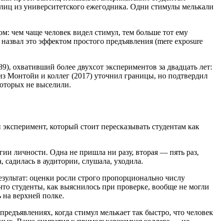
 лиц из университетского ежегодника. Одни стимулы мелькали
м: чем чаще человек видел стимул, тем больше тот ему
назвал это эффектом простого предъявления (mere exposure
89), охвативший более двухсот экспериментов за двадцать лет:
з Монтойи и коллег (2017) уточнил границы, но подтвердил
оторых не выселили.
эксперимент, который стоит пересказывать студентам как
и личности. Одна не пришла ни разу, вторая — пять раз,
, садилась в аудитории, слушала, уходила.
езультат: оценки росли строго пропорционально числу
что студенты, как выяснилось при проверке, вообще не могли
 на верхней полке.
редъявлениях, когда стимул мелькает так быстро, что человек