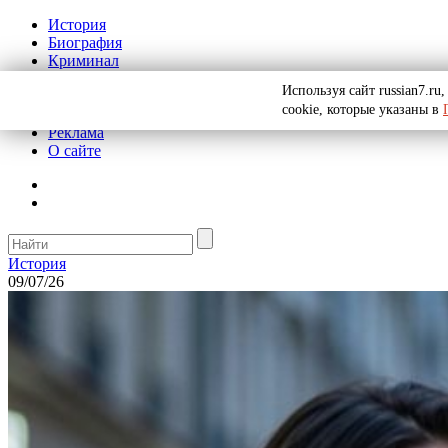
История
Биография
Криминал
СССР
Используя сайт russian7.r
Тайны
cookie, которые указаны в
Рекомендации
Реклама
О сайте
История
09/07/26