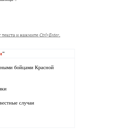
и
"
сными бойцами Красной
чки
вестные случаи