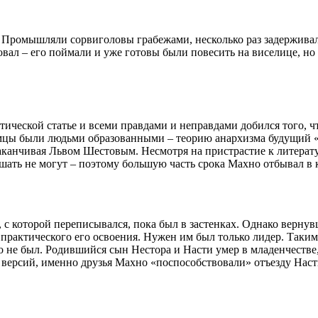
Промышляли сорвиголовы грабежами, несколько раз задерживалис
вал – его поймали и уже готовы были повесить на виселице, но 
тической статье и всеми правдами и неправдами добился того, 
мцы были людьми образованными – теорию анархизма будущий «ба
заканчивая Львом Шестовым. Несмотря на пристрастие к литерату
ушать не могут – поэтому большую часть срока Махно отбывал в 
с которой переписывался, пока был в застенках. Однако вернув
и практического его освоения. Нужен им был только лидер. Так
 не был. Родившийся сын Нестора и Насти умер в младенчеств
из версий, именно друзья Махно «поспособствовали» отъезду Наст