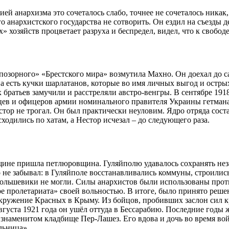
ей анархизма это сочеталось слабо, точнее не сочеталось никак,
го анархистского государства не сотворить. Он ездил на съезды 
 хозяйств процветает разруха и беспредел, видел, что к свобод
позорного» «Брестского мира» возмутила Махно. Он доехал до с
 - а есть кучки шарлатанов, которые во имя личных выгод и ос
х братьев замучили и расстреляли австро-венгры. В сентябре 19
цев и офицеров армии номинального правителя Украины гетмана
стор не трогал. Он был практически неуловим. Ядро отряда сос
одились по хатам, а Нестор исчезал – до следующего раза.
щине пришла петлюровщина. Гуляйполю удавалось сохранять нез
не забывал: в Гуляйполе восстанавливались коммуны, строились
большевики не могли. Силы анархистов были использованы прот
ре пролетариата» своей вольностью. В итоге, было принято ре
 окружение Красных в Крыму. Из бойцов, пробивших заслон сил к
августа 1921 года он ушёл оттуда в Бессарабию. Последние год
знаменитом кладбище Пер-Лашез. Его вдова и дочь во время вой
льница».