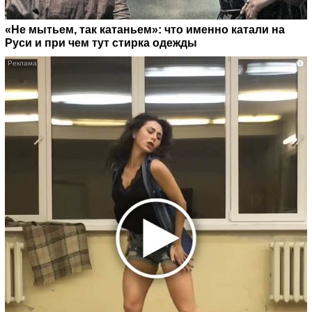
«Не мытьем, так катаньем»: что именно катали на
Руси и при чем тут стирка одежды
i