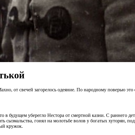
тькой
хно, от свечей загорелось одеяние. По народному поверью это о
о в будущем уберегло Нестора от смертной казни. С раннего дет
ать сызмальства, гонял на молотьбе волов у богатых хуторян, по
ный кружок.