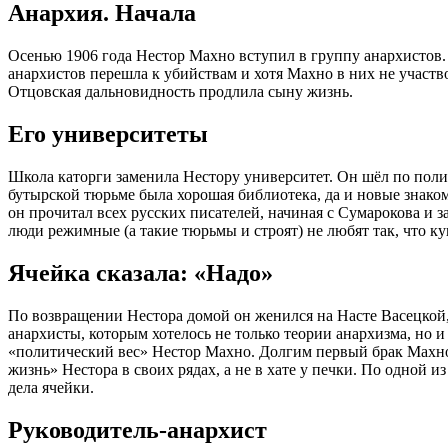
Анархия. Начала
Осенью 1906 года Нестор Махно вступил в группу анархистов. 
анархистов перешла к убийствам и хотя Махно в них не участво
Отцовская дальновидность продлила сыну жизнь.
Его университеты
Школа каторги заменила Нестору университет. Он шёл по поли
бутырской тюрьме была хорошая библиотека, да и новые знако
он прочитал всех русских писателей, начиная с Сумарокова и 
люди режимные (а такие тюрьмы и строят) не любят так, что к
Ячейка сказала: «Надо»
По возвращении Нестора домой он женился на Насте Васецкой, 
анархисты, которым хотелось не только теории анархизма, но 
«политический вес» Нестор Махно. Долгим первый брак Махно
жизнь» Нестора в своих рядах, а не в хате у печки. По одной 
дела ячейки.
Руководитель-анархист