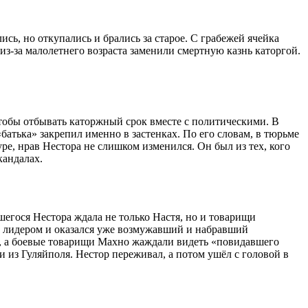
ь, но откупались и брались за старое. С грабежей ячейка
из-за малолетнего возраста заменили смертную казнь каторгой.
чтобы отбывать каторжный срок вместе с политическими. В
тька» закрепил именно в застенках. По его словам, в тюрьме
ре, нрав Нестора не слишком изменился. Он был из тех, кого
кандалах.
шегося Нестора ждала не только Настя, но и товарищи
им лидером и оказался уже возмужавший и набравший
е, а боевые товарищи Махно жаждали видеть «повидавшего
и из Гуляйполя. Нестор переживал, а потом ушёл с головой в