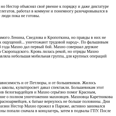
 но Нестор объяснял своё рвение к порядку и даже диктатуре
делегатов, работал в коммуне и понемногу разочаровывался в
е люди пока не готовы.
амого Ленина, Сведлова и Кропоткина, но правды в них не
трых ощущений... уничтожают трудовой народ». По фальшивым
18 года Махно дал первый бой. Махно совершал дерзкие
 Скоропадского. Кровь лилась рекой, но отряды Махно
тавляла небольшая мобильная группа, для крупных операций
ависимость и от Петлюры, и от большевиков. Жилось
 школы, культпросвет давал спектакли. Большевикам этот
ив белогвардейцев и Махно серьёзно помог Красным,
шение о полном уничтожении махновцев. Махновца Каретникова
расноармейцев, к батьке вернулось не больше половины. Дни
ы жизни Нестор Махно прожил в Париже, активно занимался
ны попали сначала в концлагерь, затем в подвалы ГПУ. После