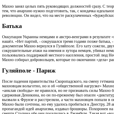
Махно занял целых пять руководящих должностей сразу. С теори
тем, что анархию нужно подготовить, так, с кондачка идеально
революции. Он видел, что на месте раскулаченных «буржуйских»
Батька
Оккупация Украины немцами и австро-венграми в результате «
нашёл. «Нет партий, - сокрушался тремя годами позже батька,
документам Махно вернулся в Гуляйполе. Его хату сожгли, дву
сокрушительные атаки на имения и хутора немцев, убивал нем
пользовались поддержкой местного населения, простой люд Не
Махно собирал добровольцев, которые по окончании «дела» расх
Гуляйполе - Париж
После падения правительства Скоропадского, на смену гетман
махновцам вольготно, но и об «общественной нагрузке» Махно 
«анклав свободы» не нравился, но не признавать силы Махно 
сдерживая Деникина, но он по-прежнему был опасен «диктату
вызвали к Фрунзе и расстреляли, а части махновцев попали в
Махно были сочтены, но ему удалось пробиться к Днестру, 28 
пропагандой идей анархизма, издавал брошюры. Похоронен на 
смерти Сталина обе они поселились в Джамбуле. Такая вот «во