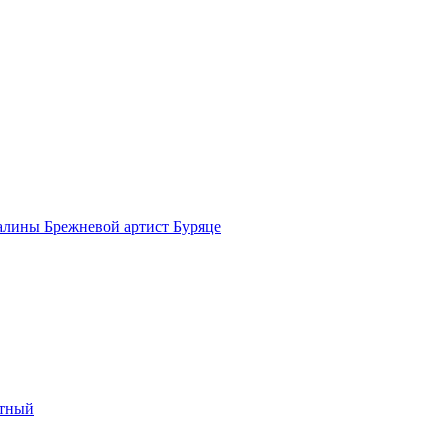
алины Брежневой артист Буряце
етный