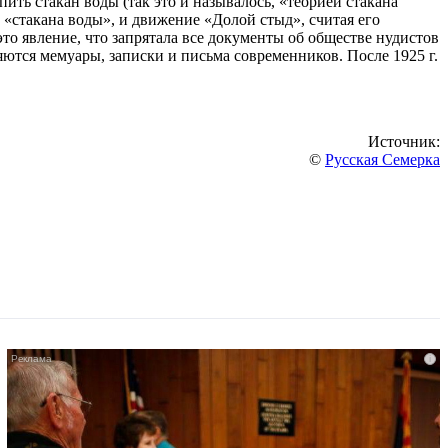
ить стакан воды (так это и называлось, «теорией стакана
 «стакана воды», и движение «Долой стыд», считая его
о явление, что запрятала все документы об обществе нудистов
ются мемуары, записки и письма современников. После 1925 г.
Источник:
©
Русская Семерка
i