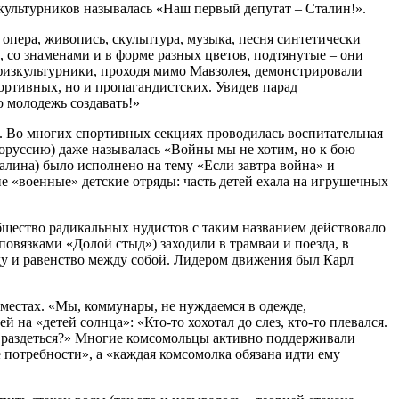
зкультурников называлась «Наш первый депутат – Сталин!».
, опера, живопись, скульптура, музыка, песня синтетически
 со знаменами и в форме разных цветов, подтянутые – они
физкультурники, проходя мимо Мавзолея, демонстрировали
портивных, но и пропагандистских. Увидев парад
ю молодежь создавать!»
. Во многих спортивных секциях проводилась воспитательная
лоруссию) даже называлась «Войны мы не хотим, но к бою
лина) было исполнено на тему «Если завтра война» и
е «военные» детские отряды: часть детей ехала на игрушечных
бщество радикальных нудистов с таким названием действовало
повязками «Долой стыд») заходили в трамваи и поезда, в
ду и равенство между собой. Лидером движения был Карл
местах. «Мы, коммунары, не нуждаемся в одежде,
а «детей солнца»: «Кто-то хохотал до слез, кто-то плевался.
ят раздеться?» Многие комсомольцы активно поддерживали
потребности», а «каждая комсомолка обязана идти ему