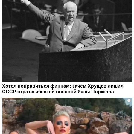
Хотел понравиться финнам: зачем Хрущев лишил
СССР стратегической военной базы Порккала
i