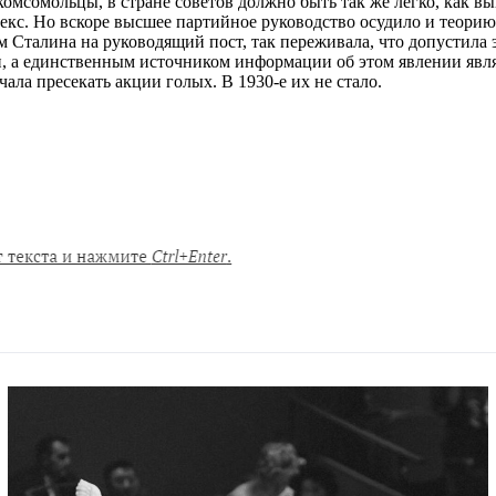
мсомольцы, в стране советов должно быть так же легко, как вып
секс. Но вскоре высшее партийное руководство осудило и теорию
талина на руководящий пост, так переживала, что допустила эт
и, а единственным источником информации об этом явлении явля
ала пресекать акции голых. В 1930-е их не стало.