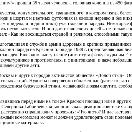
лину!» прошли 35 тысяч человек, а головная колонна из 450 фи
кусства, монументального, грандиозного, в котором театр, балет
ди в шортах и цветных футболках (а юноши нередко и без них),
ам приделали подшипники) участвовали в парадах. Некоторые 
сь несколько часов. И оно достигало своих целей – не только с
азал: «Как не восхищаться страной и режимом, способными таку
дготавливая к службе в армии здоровых и крепких призывников
 колонн парада на Красной площади 1938 г. (представляющая Бе
западе». Еще одно выступление (института физкультуры им. Ста
культурников в противогазах, и с винтовками, и даже небольши
ошадей другие дети.
Москвы и других городов активистов общества «Долой стыд». О
й голых акций. Нудисты совершенно обнаженные (разве только с 
 порождением буржуазной этики, мешающей людям ощутить свобо
оявившись перед ними на той же Красной площади или в других 
еверцова-Габричевская так описывала реакцию советских людей н
и растерянно спрашивали у прохожих: «Что ж это? И нас застав
аждый комсомолец может и должен удовлетворять свои половые 
тационные материалы.