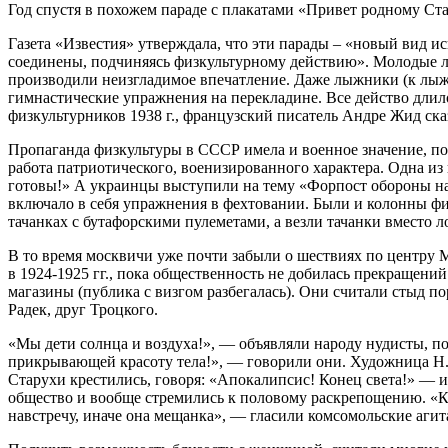
Год спустя в похожем параде с плакатами «Привет родному Ста
Газета «Известия» утверждала, что эти парады – «новый вид ис
соединены, подчиняясь физкультурному действию». Молодые лю
производили неизгладимое впечатление. Даже лыжники (к лыж
гимнастические упражнения на перекладине. Все действо длило
физкультурников 1938 г., французский писатель Андре Жид ск
Пропаганда физкультуры в СССР имела и военное значение, по
работа патриотического, военизированного характера. Одна из
готовы!» А украинцы выступили на тему «Форпост обороны на 
включало в себя упражнения в фехтовании. Были и колонны физ
тачанках с бутафорскими пулеметами, а везли тачанки вместо л
В то время москвичи уже почти забыли о шествиях по центру 
в 1924-1925 гг., пока общественность не добилась прекращени
магазины (публика с визгом разбегалась). Они считали стыд
Радек, друг Троцкого.
«Мы дети солнца и воздуха!», — объявляли народу нудисты, п
прикрывающей красоту тела!», — говорили они. Художница Н. С
Старухи крестились, говоря: «Апокалипсис! Конец света!» — 
общество и вообще стремились к половому раскрепощению. «К
навстречу, иначе она мещанка», — гласили комсомольские аги