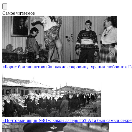
Самое читаемое
«Борис бриллиантовый»: какие сокровища хранил любовник Г
«Почтовый ящик №81»: какой лагерь ГУЛАГа был самый секр