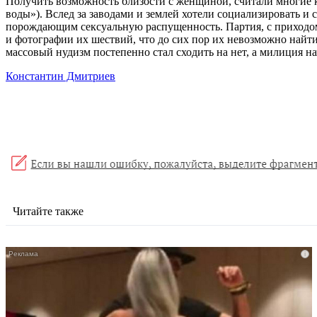
Получить возможность близости с женщиной, считали многие ко
воды»). Вслед за заводами и землей хотели социализировать и 
порождающим сексуальную распущенность. Партия, с приходом С
и фотографии их шествий, что до сих пор их невозможно найт
массовый нудизм постепенно стал сходить на нет, а милиция нач
Константин Дмитриев
Читайте также
i