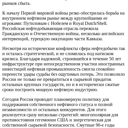
рынков сбыта.
К началу Первой мировой войны резко обострилась борьба на
внутреннем нефтяном рынке между крупнейшими ее
игроками: Путиловым с Нобелем и Royal Dutch/Shell.
Российская нефтедобывающая отрасль пережила
Гражданскую и Отечественную войны, несколько английских
интервенций, турецкую оккупацию части Кавказа.
Несмотря на исторические конфликты сфера нефтедобычи так
и осталась стратегической, и не сломилась под натиском
кризиса. Благодаря надежной, строившейся в течение 50 лет
инфраструктуре при непосредственном участии иностранных
инвестиций нефтяная промышленность смогла спокойно
перенести удары судьбы без ощутимых потерь. Это позволило
России не только не превратиться в сырьевой придаток
остальных крупных государств, но и в исторически сжатые
сроки построить мощную нефтяную индустрию.
Сегодня Россия проводит планомерную политику для
поддержания собственного нефтяного статуса и полной
независимости от остальных конкурентов. Для этого
реализуется сразу несколько стратегий: многополярная для
противостояния гегемонии США и энергетическая для
собственной сырьевой безопасности. Смутные 90-е годы