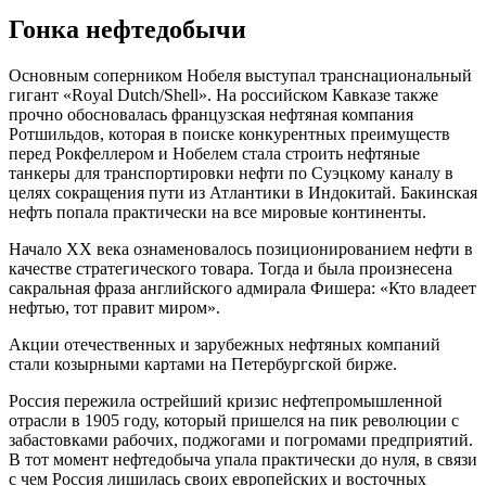
Гонка нефтедобычи
Основным соперником Нобеля выступал транснациональный
гигант «Royal Dutch/Shell». На российском Кавказе также
прочно обосновалась французская нефтяная компания
Ротшильдов, которая в поиске конкурентных преимуществ
перед Рокфеллером и Нобелем стала строить нефтяные
танкеры для транспортировки нефти по Суэцкому каналу в
целях сокращения пути из Атлантики в Индокитай. Бакинская
нефть попала практически на все мировые континенты.
Начало ХХ века ознаменовалось позиционированием нефти в
качестве стратегического товара. Тогда и была произнесена
сакральная фраза английского адмирала Фишера: «Кто владеет
нефтью, тот правит миром».
Акции отечественных и зарубежных нефтяных компаний
стали козырными картами на Петербургской бирже.
Россия пережила острейший кризис нефтепромышленной
отрасли в 1905 году, который пришелся на пик революции с
забастовками рабочих, поджогами и погромами предприятий.
В тот момент нефтедобыча упала практически до нуля, в связи
с чем Россия лишилась своих европейских и восточных