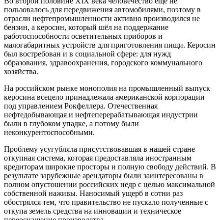
Во второй половине XIX века человечество ещё не
пользовалось для передвижения автомобилями, поэтому в
отрасли нефтепромышленности активно производился не
бензин, а керосин, который шёл на поддержание
работоспособности осветительных приборов и
малогабаритных устройств для приготовления пищи. Керосин
был востребован и в социальной сфере: для нужд
образования, здравоохранения, городского коммунального
хозяйства.
На российском рынке монополия на промышленный выпуск
керосина всецело принадлежала американской корпорации
под управлением Рокфеллера. Отечественная
нефтедобывающая и нефтеперерабатывающая индустрии
были в глубоком упадке, а потому были
неконкурентоспособными.
Проблему усугубляла присутствовавшая в нашей стране
откупная система, которая предоставляла иностранным
кредиторам широкие просторы и полную свободу действий. В
результате зарубежные арендаторы были заинтересованы в
полном опустошении российских недр с целью максимальной
собственной наживы. Наносимый ущерб в сотни раз
обострялся тем, что правительство не пускало полученные с
откупа земель средства на инновации и техническое
переоснащение производства.