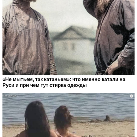
«Не мытьем, так катаньем»: что именно катали на
Руси и при чем тут стирка одежды
i