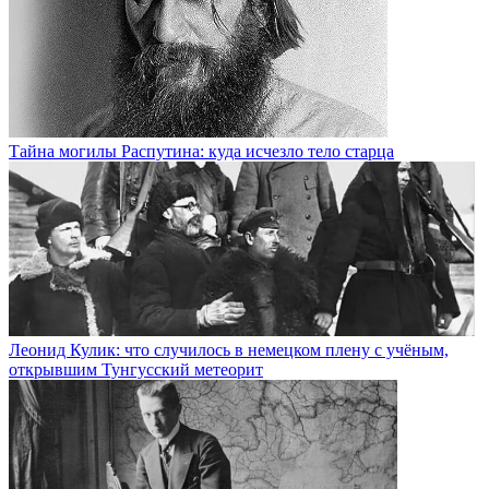
Тайна могилы Распутина: куда исчезло тело старца
Леонид Кулик: что случилось в немецком плену с учёным,
открывшим Тунгусский метеорит