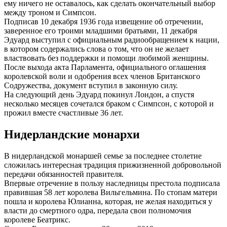
ему ничего не оставалось, как сделать окончательный выбор
между троном и Симпсон.
Подписав 10 декабря 1936 года извещение об отречении,
заверенное его троими младшими братьями, 11 декабря
Эдуард выступил с официальным радиообращением к нации,
в котором содержались слова о том, что он не желает
властвовать без поддержки и помощи любимой женщины.
После выхода акта Парламента, официального оглашения
королевской воли и одобрения всех членов Британского
Содружества, документ вступил в законную силу.
На следующий день Эдуард покинул Лондон, а спустя
несколько месяцев сочетался браком с Симпсон, с которой и
прожил вместе счастливые 36 лет.
Нидерландские монархи
В нидерландской монаршей семье за последнее столетие
сложилась интересная традиция прижизненной добровольной
передачи обязанностей правителя.
Впервые отречение в пользу наследницы престола подписала
правившая 58 лет королева Вильгельмина. По стопам матери
пошла и королева Юлианна, которая, не желая находиться у
власти до смертного одра, передала свои полномочия
королеве Беатрикс.