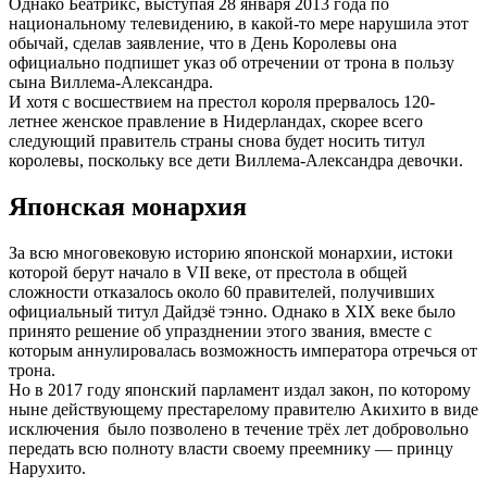
Однако Беатрикс, выступая 28 января 2013 года по
национальному телевидению, в какой-то мере нарушила этот
обычай, сделав заявление, что в День Королевы она
официально подпишет указ об отречении от трона в пользу
сына Виллема-Александра.
И хотя с восшествием на престол короля прервалось 120-
летнее женское правление в Нидерландах, скорее всего
следующий правитель страны снова будет носить титул
королевы, поскольку все дети Виллема-Александра девочки.
Японская монархия
За всю многовековую историю японской монархии, истоки
которой берут начало в VII веке, от престола в общей
сложности отказалось около 60 правителей, получивших
официальный титул Дайдзё тэнно. Однако в XIX веке было
принято решение об упразднении этого звания, вместе с
которым аннулировалась возможность императора отречься от
трона.
Но в 2017 году японский парламент издал закон, по которому
ныне действующему престарелому правителю Акихито в виде
исключения было позволено в течение трёх лет добровольно
передать всю полноту власти своему преемнику — принцу
Нарухито.