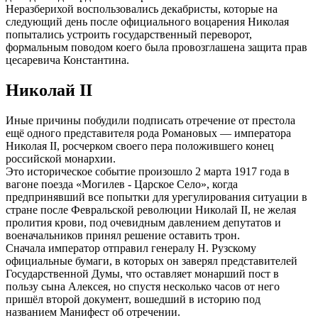
Неразберихой воспользовались декабристы, которые на
следующий день после официального воцарения Николая
попытались устроить государственный переворот,
формальным поводом коего была провозглашена защита прав
цесаревича Константина.
Николай II
Иные причины побудили подписать отречение от престола
ещё одного представителя рода Романовых — императора
Николая II, росчерком своего пера положившего конец
российской монархии.
Это историческое событие произошло 2 марта 1917 года в
вагоне поезда «Могилев - Царское Село», когда
предпринявший все попытки для урегулирования ситуации в
стране после Февральской революции Николай II, не желая
пролития крови, под очевидным давлением депутатов и
военачальников принял решение оставить трон.
Сначала император отправил генералу Н. Рузскому
официальные бумаги, в которых он заверял представителей
Государственной Думы, что оставляет монарший пост в
пользу сына Алексея, но спустя несколько часов от него
пришёл второй документ, вошедший в историю под
названием Манифест об отречении.