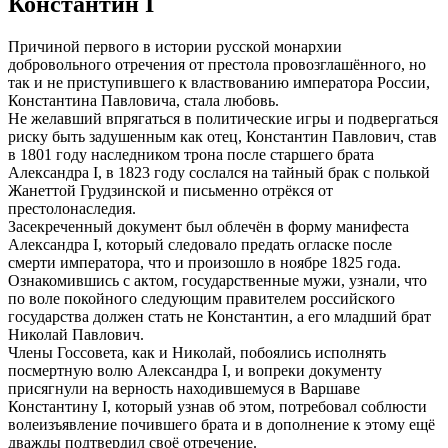
Константин I
Причиной первого в истории русской монархии
добровольного отречения от престола провозглашённого, но
так и не приступившего к властвованию императора России,
Константина Павловича, стала любовь.
Не желавший впрягаться в политические игры и подвергаться
риску быть задушенным как отец, Константин Павлович, став
в 1801 году наследником трона после старшего брата
Александра I, в 1823 году сослался на тайный брак с полькой
Жанеттой Грудзинской и письменно отрёкся от
престолонаследия.
Засекреченный документ был облечён в форму манифеста
Александра I, который следовало предать огласке после
смерти императора, что и произошло в ноябре 1825 года.
Ознакомившись с актом, государственные мужи, узнали, что
по воле покойного следующим правителем российского
государства должен стать не Константин, а его младший брат
Николай Павлович.
Члены Госсовета, как и Николай, побоялись исполнять
посмертную волю Александра I, и вопреки документу
присягнули на верность находившемуся в Варшаве
Константину I, который узнав об этом, потребовал соблюсти
волеизъявление почившего брата и в дополнение к этому ещё
дважды подтвердил своё отречение.