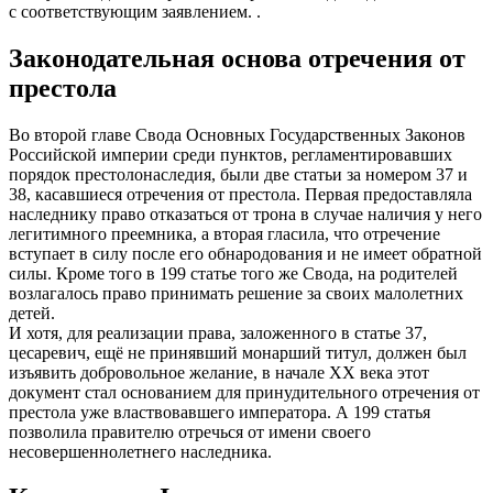
с соответствующим заявлением. .
Законодательная основа отречения от
престола
Во второй главе Свода Основных Государственных Законов
Российской империи среди пунктов, регламентировавших
порядок престолонаследия, были две статьи за номером 37 и
38, касавшиеся отречения от престола. Первая предоставляла
наследнику право отказаться от трона в случае наличия у него
легитимного преемника, а вторая гласила, что отречение
вступает в силу после его обнародования и не имеет обратной
силы. Кроме того в 199 статье того же Свода, на родителей
возлагалось право принимать решение за своих малолетних
детей.
И хотя, для реализации права, заложенного в статье 37,
цесаревич, ещё не принявший монарший титул, должен был
изъявить добровольное желание, в начале ХХ века этот
документ стал основанием для принудительного отречения от
престола уже властвовавшего императора. А 199 статья
позволила правителю отречься от имени своего
несовершеннолетнего наследника.