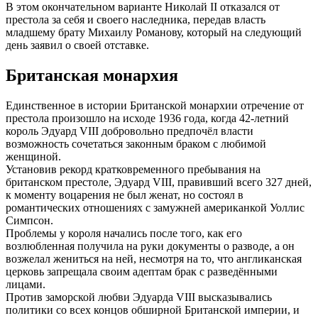
В этом окончательном варианте Николай II отказался от
престола за себя и своего наследника, передав власть
младшему брату Михаилу Романову, который на следующий
день заявил о своей отставке.
Британская монархия
Единственное в истории Британской монархии отречение от
престола произошло на исходе 1936 года, когда 42-летний
король Эдуард VIII добровольно предпочёл власти
возможность сочетаться законным браком с любимой
женщиной.
Установив рекорд кратковременного пребывания на
британском престоле, Эдуард VIII, правивший всего 327 дней,
к моменту воцарения не был женат, но состоял в
романтических отношениях с замужней американкой Уоллис
Симпсон.
Проблемы у короля начались после того, как его
возлюбленная получила на руки документы о разводе, а он
возжелал жениться на ней, несмотря на то, что англиканская
церковь запрещала своим адептам брак с разведёнными
лицами.
Против заморской любви Эдуарда VIII высказывались
политики со всех концов обширной Британской империи, и