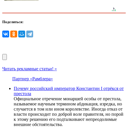
Поделиться:
Читать рекламные статьи! »
Партнер «Рамблера»
Почему российский император Константин I отрёкся от
престола
Официальное отречение монаршей особы от престола,
называемое научным термином абдикация, изредка, но
случается в том или ином королевстве. Иногда отказ от
власти происходит по доброй воле правителя, но порой
к этому решению его подталкивают непреодолимые
внешние обстоятельства.