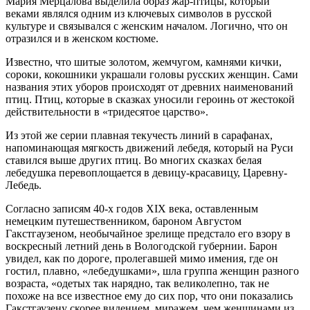
Мария Мерцалова выделила образ жар-птицы, который
веками являлся одним из ключевых символов в русской
культуре и связывался с женским началом. Логично, что он
отразился и в женском костюме.
Известно, что шитые золотом, жемчугом, камнями кички,
сороки, кокошники украшали головы русских женщин. Сами
названия этих уборов происходят от древних наименований
птиц. Птиц, которые в сказках уносили героинь от жестокой
действительности в «тридесятое царство».
Из этой же серии плавная текучесть линий в сарафанах,
напоминающая мягкость движений лебедя, который на Руси
ставился выше других птиц. Во многих сказках белая
лебедушка перевоплощается в девицу-красавицу, Царевну-
Лебедь.
Согласно записям 40-х годов XIX века, оставленным
немецким путешественником, бароном Августом
Гакстгаузеном, необычайное зрелище предстало его взору в
воскресный летний день в Вологодской губернии. Барон
увидел, как по дороге, пролегавшей мимо имения, где он
гостил, плавно, «лебедушками», шла группа женщин разного
возраста, «одетых так нарядно, так великолепно, так не
похоже на все известное ему до сих пор, что они показались
Гакстгаузену скорее видением, миражем, чем женщинами из