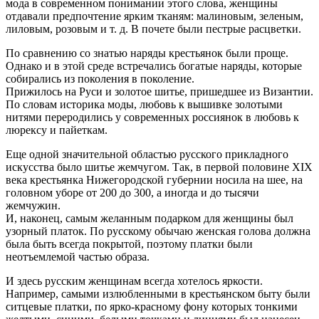
мода в современном понимании этого слова, женщины
отдавали предпочтение ярким тканям: малиновым, зеленым,
лиловым, розовым и т. д. В почете были пестрые расцветки.
По сравнению со знатью наряды крестьянок были проще.
Однако и в этой среде встречались богатые наряды, которые
собирались из поколения в поколение.
Прижилось на Руси и золотое шитье, пришедшее из Византии.
По словам историка моды, любовь к вышивке золотыми
нитями переродились у современных россиянок в любовь к
люрексу и пайеткам.
Еще одной значительной областью русского прикладного
искусства было шитье жемчугом. Так, в первой половине XIX
века крестьянка Нижегородской губернии носила на шее, на
головном уборе от 200 до 300, а иногда и до тысячи
жемчужин.
И, наконец, самым желанным подарком для женщины был
узорный платок. По русскому обычаю женская голова должна
была быть всегда покрытой, поэтому платки были
неотъемлемой частью образа.
И здесь русским женщинам всегда хотелось яркости.
Например, самыми излюбленными в крестьянском быту были
ситцевые платки, по ярко-красному фону которых тонкими