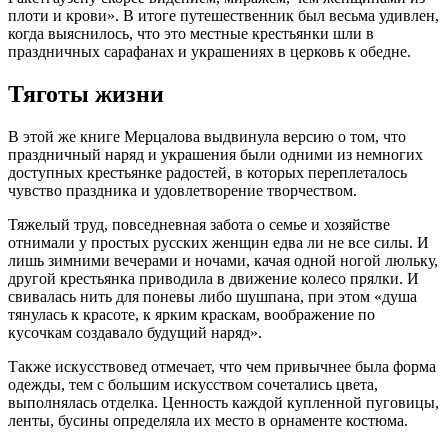
плоти и крови». В итоге путешественник был весьма удивлен,
когда выяснилось, что это местные крестьянки шли в
праздничных сарафанах и украшениях в церковь к обедне.
Тяготы жизни
В этой же книге Мерцалова выдвинула версию о том, что
праздничный наряд и украшения были одними из немногих
доступных крестьянке радостей, в которых переплеталось
чувство праздника и удовлетворение творчеством.
Тяжелый труд, повседневная забота о семье и хозяйстве
отнимали у простых русских женщин едва ли не все силы. И
лишь зимними вечерами и ночами, качая одной ногой люльку,
другой крестьянка приводила в движение колесо прялки. И
свивалась нить для поневы либо шушпана, при этом «душа
тянулась к красоте, к ярким краскам, воображение по
кусочкам создавало будущий наряд».
Также искусствовед отмечает, что чем привычнее была форма
одежды, тем с большим искусством сочетались цвета,
выполнялась отделка. Ценность каждой купленной пуговицы,
ленты, бусины определяла их место в орнаменте костюма.