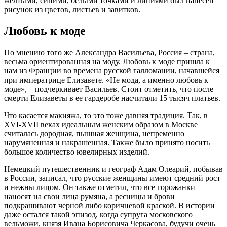
желтыми, синими, белыми точками и линиями был нанесен
рисунок из цветов, листьев и завитков.
Любовь к моде
По мнению того же Александра Васильева, Россия – страна,
весьма ориентированная на моду. Любовь к моде пришла к
нам из Франции во времена русской галломании, начавшейся
при императрице Елизавете. «Не мода, а именно любовь к
моде», – подчеркивает Васильев. Стоит отметить, что после
смерти Елизаветы в ее гардеробе насчитали 15 тысяч платьев.
Что касается макияжа, то это тоже давняя традиция. Так, в
XVI-XVII веках идеальным женским образом в Москве
считалась дородная, пышная женщина, непременно
нарумяненная и накрашенная. Также было принято носить
большое количество ювелирных изделий.
Немецкий путешественник и географ Адам Олеарий, побывав
в России, записал, что русские женщины имеют средний рост
и нежны лицом. Он также отметил, что все горожанки
наносят на свои лица румяна, а ресницы и брови
подкрашивают черной либо коричневой краской. В истории
даже остался такой эпизод, когда супруга московского
вельможи, князя Ивана Борисовича Черкасова, будучи очень