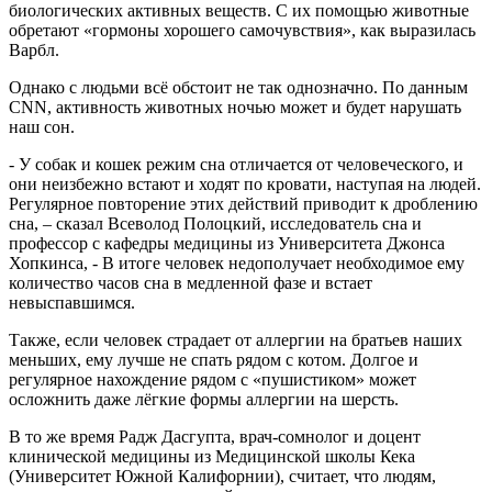
биологических активных веществ. С их помощью животные
обретают «гормоны хорошего самочувствия», как выразилась
Варбл.
Однако с людьми всё обстоит не так однозначно. По данным
CNN, активность животных ночью может и будет нарушать
наш сон.
- У собак и кошек режим сна отличается от человеческого, и
они неизбежно встают и ходят по кровати, наступая на людей.
Регулярное повторение этих действий приводит к дроблению
сна, – сказал Всеволод Полоцкий, исследователь сна и
профессор с кафедры медицины из Университета Джонса
Хопкинса, - В итоге человек недополучает необходимое ему
количество часов сна в медленной фазе и встает
невыспавшимся.
Также, если человек страдает от аллергии на братьев наших
меньших, ему лучше не спать рядом с котом. Долгое и
регулярное нахождение рядом с «пушистиком» может
осложнить даже лёгкие формы аллергии на шерсть.
В то же время Радж Дасгупта, врач-сомнолог и доцент
клинической медицины из Медицинской школы Кека
(Университет Южной Калифорнии), считает, что людям,