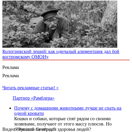
Кологривский леший: как одичалый алиментщик дал бой
костромскому ОМОНу
Реклама
Реклама
Читать рекламные статьи! »
Партнер «Рамблера»
Почему с домашними животными лучше не спать на
одной кровати
Кошки и собаки, которые спят рядом со своими
хозяевами, получают от этого массу плюсов. Но
Видео "Русской Семёрки"
безопасно ли это для здоровья людей?