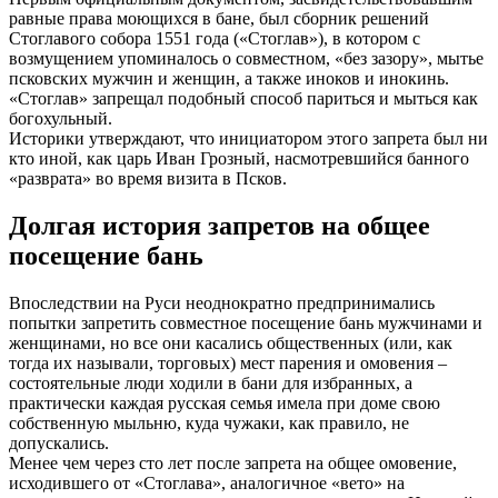
равные права моющихся в бане, был сборник решений
Стоглавого собора 1551 года («Стоглав»), в котором с
возмущением упоминалось о совместном, «без зазору», мытье
псковских мужчин и женщин, а также иноков и инокинь.
«Стоглав» запрещал подобный способ париться и мыться как
богохульный.
Историки утверждают, что инициатором этого запрета был ни
кто иной, как царь Иван Грозный, насмотревшийся банного
«разврата» во время визита в Псков.
Долгая история запретов на общее
посещение бань
Впоследствии на Руси неоднократно предпринимались
попытки запретить совместное посещение бань мужчинами и
женщинами, но все они касались общественных (или, как
тогда их называли, торговых) мест парения и омовения –
состоятельные люди ходили в бани для избранных, а
практически каждая русская семья имела при доме свою
собственную мыльню, куда чужаки, как правило, не
допускались.
Менее чем через сто лет после запрета на общее омовение,
исходившего от «Стоглава», аналогичное «вето» на