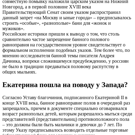
совместную помывку наложили царским указом на Нижний
Новгород, а в первой половине XVIII века
Правительствующий Сенат своим указом распространил
данный запрет «на Москву и ыные города» – предписывалось
строить «особые», «разнополые» бани для «жонок и
мужиков».
Российские историки пришли к выводу о том, что столь
сравнительно частое запрещение банного полового
равноправия на государственном уровне свидетельствует о
формальном исполнении подобных указов. Тем более что, по
мнению исследователя банной темы писателя Андрея
Дачника, вопреки сложившемуся предубеждению, у россиян
не было в традиции предаваться половому распутству в
общих мыльнях.
Екатерина пошла на поводу у Запада?
Согласно Уставу благочиния, подписанного Екатериной II в
конце XVIII века, банное равноправие полов в очередной раз
запрещалось, причем в документе специально оговаривался
возраст разнополых детей, которым разрешалось мыться среди
представителей (представительниц) противоположного пола
– это должны были быть мальчики и девочки до 7 лет. По
этому Указу предписывалось возводить отдельные торговые