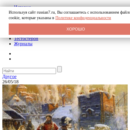
История
Биография
Используя сайт russian7.ru, Вы соглашаетесь с использованием файл
Криминал
cookie, которые указаны в
Политике конфиденциальности
Реклама на сайте
О сайте
ХОРОШО
Рекомендательные статьи
Тестостерон
Журналы
Другое
26/05/18