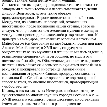
(общественные) бани для мужчин и женщин.
Считается, что императрица, водившая тесные контакты с
западными знаменитостями и переписывавшаяся с Денни
Дидро и Вольтером, хотела таким образом
продемонстрировать Европе цивилизованность России.
Между тем, из «банных» наблюдений, оставленных
иностранцами после посещения нашей страны, вовсе не
следует, что при совместном омовении мужчин и женщин
между ними происходили какие-либо развратные вещи. К
примеру, из мемуаров, написанных бароном Августином
Майербергом (он был одним из зарубежных послов при царе
Алексее Михайловиче) в XVII веке, следует, что в
общественных банях мужчины и женщины мылись отдельно,
разделяемые специальной перегородкой, но вход в эти
помещения был общим. Обнаженные разнополые парящиеся
не стеснялись общаться и совместно окунаться после бани в
реку, что и шокировало иностранца. Аналогичные
воспоминания от русских банных процедур остались и у
голландца Яна Стрюйса, которого также поразил данный
способ мыться, по мнению иностранцев, провоцирующий
«любострастие».
К слову, в так называемых Немецких слободах, которые
существовали во многих крупных городах России в XVI –
XVIII веках и населялись преимущественно иностранцами
(«немцами»), никакого банного равноправия не